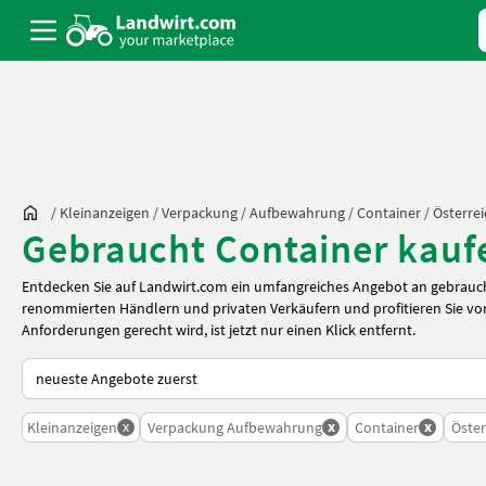
/
Kleinanzeigen
/
Verpackung / Aufbewahrung
/
Container
/
Österrei
Gebraucht Container kaufe
Entdecken Sie auf Landwirt.com ein umfangreiches Angebot an gebrauch
renommierten Händlern und privaten Verkäufern und profitieren Sie von
Anforderungen gerecht wird, ist jetzt nur einen Klick entfernt.
So wird auf Landwirt.com sortiert
x
x
x
Kleinanzeigen
Verpackung Aufbewahrung
Container
Öster