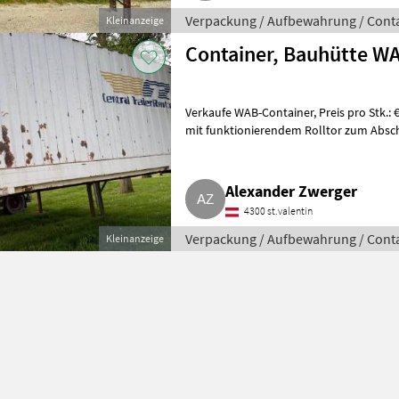
Verpackung / Aufbewahrung / Cont
Kleinanzeige
Container, Bauhütte W
Verkaufe WAB-Container, Preis pro Stk.: € 1.750, -, Verhandlungsbasis, dicht und
mit funktionierendem Rolltor zum Absch
Zwischenlager genutz
Alexander Zwerger
4300 st.valentin
Verpackung / Aufbewahrung / Cont
Kleinanzeige