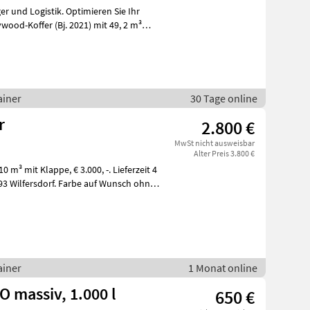
ood-Koffer (Bj. 2021) mit 49, 2 m³
ainer
30 Tage online
r
2.800 €
MwSt nicht ausweisbar
Alter Preis 3.800 €
193 Wilfersdorf. Farbe auf Wunsch ohne
ainer
1 Monat online
O massiv, 1.000 l
650 €