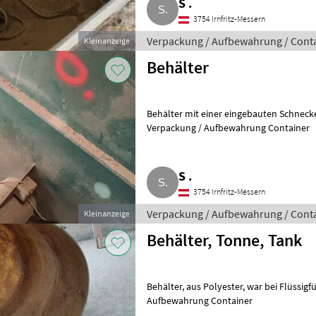
S .
3754 Irnfritz-Messern
Verpackung / Aufbewahrung / Cont
Kleinanzeige
Behälter
Behälter mit einer eingebauten Schnecke. Maße ca
Verpackung / Aufbewahrung Container
S .
3754 Irnfritz-Messern
Verpackung / Aufbewahrung / Cont
Kleinanzeige
Behälter, Tonne, Tank
Behälter, aus Polyester, war bei Flüssigfütterung im Einsatz. Verpackung /
Aufbewahrung Container