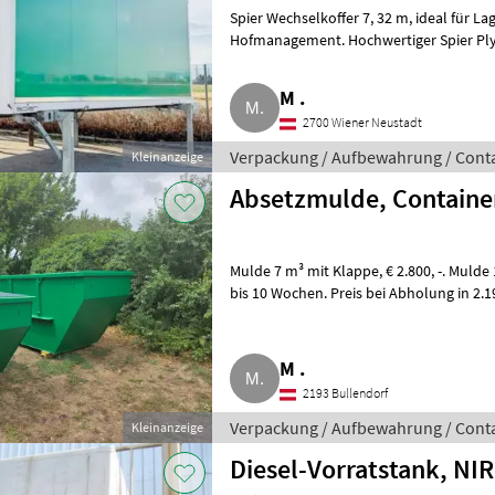
Spier Wechselkoffer 7, 32 m, ideal für Lager und Logistik. Optimieren Sie Ihr
Hofmanagement. Hochwertiger Spier Plyw
Ladevolumen. Per
M .
2700 Wiener Neustadt
Verpackung / Aufbewahrung / Cont
Kleinanzeige
Absetzmulde, Containe
Mulde 7 m³ mit Klappe, € 2.800, -. Mulde 10 m³ mit Klappe, € 3.000, -. Lieferzeit 4
bis 10 Wochen. Preis bei Abholung in 2.
Aufpr
M .
2193 Bullendorf
Verpackung / Aufbewahrung / Cont
Kleinanzeige
Diesel-Vorratstank, NIR