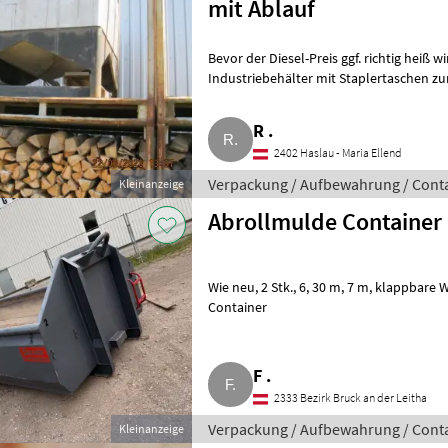
mit Ablauf
Bevor der Diesel-Preis ggf. richtig heiß wird, 1.000 l NIRO-Palettentank, ma
Industriebehälter mit Staplertaschen zu
Trinkwass
R .
2402 Haslau - Maria Ellend
Verpackung / Aufbewahrung / Cont
Kleinanzeige
Abrollmulde Container
Wie neu, 2 Stk., 6, 30 m, 7 m, klappbare Wand. Verpackung / Aufbewahrung
Container
F .
2333 Bezirk Bruck an der Leitha
Verpackung / Aufbewahrung / Cont
Kleinanzeige