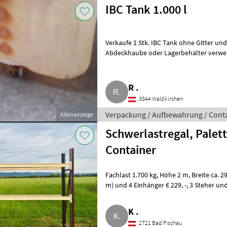
IBC Tank 1.000 l
Verkaufe 1 Stk. IBC Tank ohne Gitter und ohne Palette, € 1
Abdeckhaube oder Lagerbehälter verwend
Waidhofen an der Tha
R .
3844 Waldkirchen
Verpackung / Aufbewahrung / Cont
Kleinanzeige
Schwerlastregal, Palett
Container
Fachlast 1.700 kg, Höhe 2 m, Breite ca. 290 cm, Tiefe 80 cm. Beispiel: 2 Steher (2
m) und 4 Einhänger € 229, -, 3 Steher und 8 Einhänger € 406, -, 4 Steher und 12
Einh
K .
2721 Bad Fischau