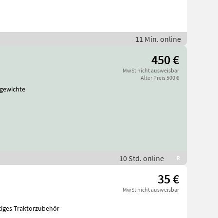
11 Min. online
450 €
MwSt nicht ausweisbar
Alter Preis 500 €
behör Frontgewichte
10 Std. online
R
35 €
MwSt nicht ausweisbar
orzubehör Sonstiges Traktorzubehör