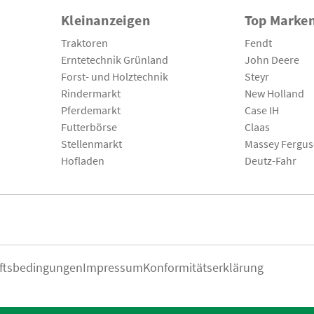
Kleinanzeigen
Top Marke
Traktoren
Fendt
Erntetechnik Grünland
John Deere
Forst- und Holztechnik
Steyr
Rindermarkt
New Holland
Pferdemarkt
Case IH
Futterbörse
Claas
Stellenmarkt
Massey Fergu
Hofladen
Deutz-Fahr
ftsbedingungen
Impressum
Konformitätserklärung