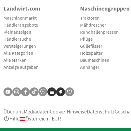
Landwirt.com
Maschinengruppen
Maschinenmarkt
Traktoren
Händlerangebote
Mähdrescher
Kleinanzeigen
Rundballenpressen
Händlersuche
Pflüge
Versteigerungen
Güllefässer
Alle Kategorien
Holzspalter
Alle Marken
Baumaschinen
Anzeige aufgeben
Anhänger
Über uns
Mediadaten
Cookie-Hinweise
Datenschutz
Geschä
Hilfe
Österreich | EUR