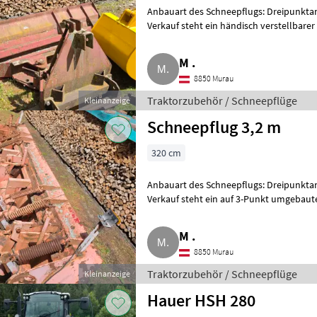
Anbauart des Schneepflugs: Dreipunkta
Verkauf steht ein händisch verstellbarer Schneepflug, d
kleine Traktoren gee
M .
8850 Murau
Traktorzubehör / Schneepflüge
Kleinanzeige
Schneepflug 3,2 m
320 cm
Anbauart des Schneepflugs: Dreipunktan
Verkauf steht ein auf 3-Punkt umgebaute
cm, Zylinder wur
M .
8850 Murau
Traktorzubehör / Schneepflüge
Kleinanzeige
Hauer HSH 280