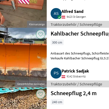
Neuwertiges, wenig gebra
Alfred Sand
9423 St Georgen
Traktorzubehör / Schneepflüge
Kleinanzeige
Kahlbacher Schneepflu
300 cm
Anbauart des Schneepflugs, Schürfleiste
Verkaufe Kahlbacher Schneepflug GLS 270
Schneeleitplane ist auch neu
Patrick Sadjak
9142 Globasnitz
Traktorzubehör / Schneepflüge
Gewerblicher Anbieter
Schneepflug 2,4 m
240 cm