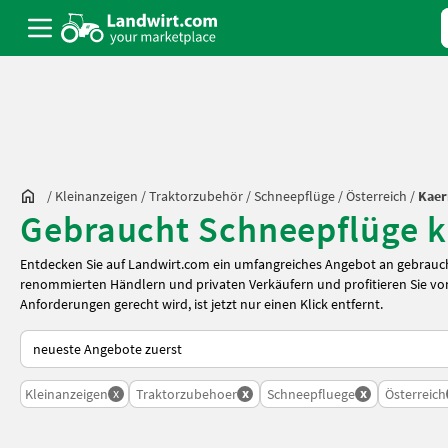
/
Kleinanzeigen
/
Traktorzubehör
/
Schneepflüge
/
Österreich
/
Kaer
Gebraucht Schneepflüge ka
Entdecken Sie auf Landwirt.com ein umfangreiches Angebot an gebrauch
renommierten Händlern und privaten Verkäufern und profitieren Sie von
Anforderungen gerecht wird, ist jetzt nur einen Klick entfernt.
So wird auf Landwirt.com sortiert
x
x
x
Kleinanzeigen
Traktorzubehoer
Schneepfluege
Österreich