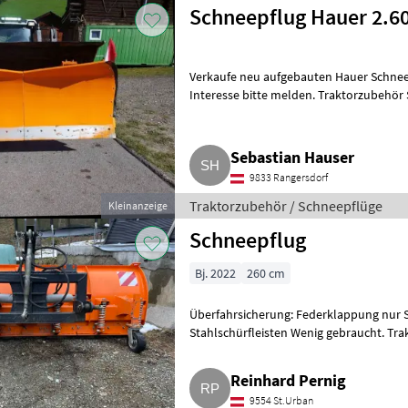
Schneepflug Hauer 2.6
Verkaufe neu aufgebauten Hauer Schneep
Interesse bitte melden. Traktorzubehör
Sebastian Hauser
9833 Rangersdorf
Traktorzubehör / Schneepflüge
Kleinanzeige
Schneepflug
Bj. 2022
260 cm
Überfahrsicherung: Federklappung nur Sc
Stahlschürfleisten Wenig gebraucht. Tr
Reinhard Pernig
9554 St.Urban