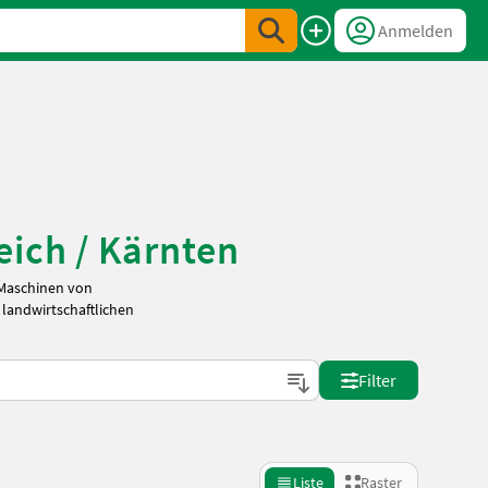
Anmelden
eich / Kärnten
 Maschinen von
 landwirtschaftlichen
Filter
Liste
Raster