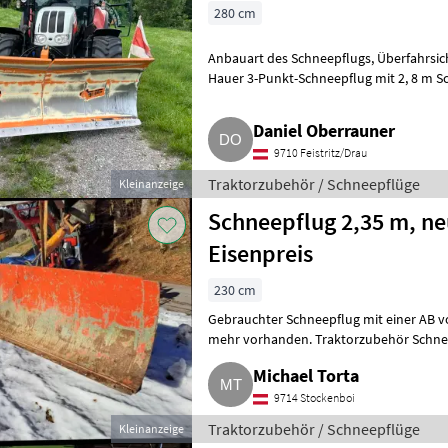
280 cm
Anbauart des Schneepflugs, Überfahrsich
Hauer 3-Punkt-Schneepflug mit 2, 8 m Schildbreite, origin
Hardox-Schürfleiste
Daniel Oberrauner
9710 Feistritz/Drau
Traktorzubehör / Schneepflüge
Kleinanzeige
Schneepflug 2,35 m, ne
Eisenpreis
230 cm
Gebrauchter Schneepflug mit einer AB von 2, 35 m
mehr vorhanden. Traktorzubehör Schne
Michael Torta
9714 Stockenboi
Traktorzubehör / Schneepflüge
Kleinanzeige