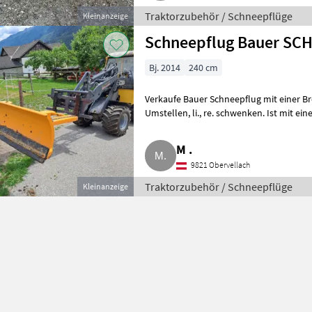
Traktorzubehör / Schneepflüge
Kleinanzeige
Schneepflug Bauer SCH
Bj. 2014
240 cm
Verkaufe Bauer Schneepflug mit einer Br
Umstellen, li., re. schwenken. Ist mit einer Gummischürfleiste ausgestattet, war
nur 1 Saison
M .
9821 Obervellach
Traktorzubehör / Schneepflüge
Kleinanzeige