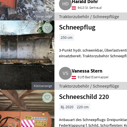
Harald Dohr
9413 St. Gertraud
Traktorzubehör / Schneepflüge
Kleinanzeige
Schneepflug
250 cm
3-Punkt hydr. schwenkbar, Überlastventil, tauschbare Schürfleiste, sofort
einsatzbereit. Traktorzubehör Schneepf
Vanessa Stern
9135 Bad Eisenkappel
Traktorzubehör / Schneepflüge
Kleinanzeige
Schneeschild 220
Bj. 2020
220 cm
Anbauart des Schneepflugs: Dreipunkta
Federklappung f. Schild, Schürfleisten: K