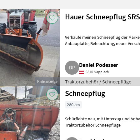
Hauer Schneepflug SRS
Verkaufe meinen Schneepflug der Marke Hauer 
Anbauplatte, Beleuchtung, neuer Verschleißschiene, in einem sehr schönen
gebrauchten Zustand
Daniel Podesser
9816 Napplach
Traktorzubehör / Schneepflüge
Kleinanzeige
Schneepflug
280 cm
Schürfleiste neu, mit Unterzug und Anbauplatte. Weitere Infos bitte melden.
Traktorzubehör Schneepflüge