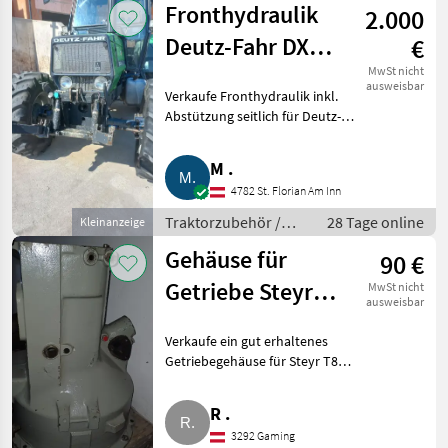
Fronthydraulik
2.000
Deutz-Fahr DX
€
4.51
MwSt nicht
ausweisbar
Verkaufe Fronthydraulik inkl.
Abstützung seitlich für Deutz-
Fahr DX 4.51. Traktorzubehör
Fronthydraulik
M .
4782 St. Florian Am Inn
Traktorzubehör /
28 Tage online
Kleinanzeige
Fronthydraulik
Gehäuse für
90 €
Getriebe Steyr
MwSt nicht
ausweisbar
T80, T84
Verkaufe ein gut erhaltenes
Getriebegehäuse für Steyr T80
und T84. Traktorzubehör
Fronthydraulik
R .
3292 Gaming