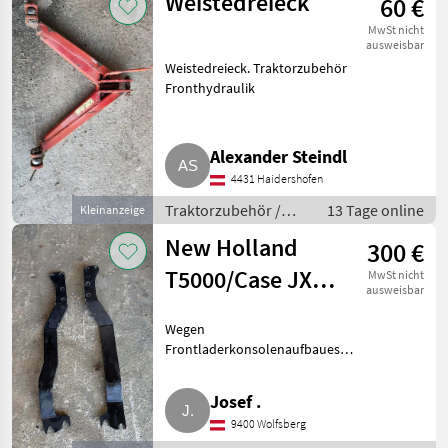
Weistedreieck
60 €
MwSt nicht
ausweisbar
Weistedreieck. Traktorzubehör
Fronthydraulik
Alexander Steindl
4431 Haidershofen
Traktorzubehör /
13 Tage online
Kleinanzeige
Fronthydraulik
New Holland
300 €
T5000/Case JXU
MwSt nicht
ausweisbar
Fronthydraulik-
Wegen
Verstrebung
Frontladerkonsolenaufbaues
zu verkaufen, mit Schrauben
und Distanzhülsen.
Josef .
Traktorzubehör Fronthydraulik
9400 Wolfsberg