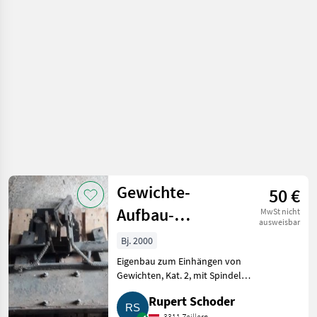
Fronthydraulik
Gewichte-
50 €
Aufbau-
MwSt nicht
ausweisbar
Fronthydraulik
Bj. 2000
Eigenbau zum Einhängen von
Gewichten, Kat. 2, mit Spindel.
Traktorzubehör Fronthydraulik
Rupert Schoder
3311 Zeillern