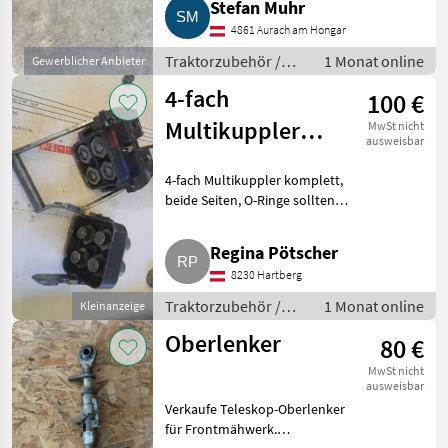
Stefan Muhr
4861 Aurach am Hongar
Traktorzubehör /
1 Monat online
Gewerblicher Anbieter
Fronthydraulik
4-fach
100 €
Multikuppler
MwSt nicht
ausweisbar
Hydrac
4-fach Multikuppler komplett,
beide Seiten, O-Ringe sollten
erneuert werden.
Traktorzubehör Fronthydraulik
Regina Pötscher
8230 Hartberg
Traktorzubehör /
1 Monat online
Kleinanzeige
Fronthydraulik
Oberlenker
80 €
MwSt nicht
ausweisbar
Verkaufe Teleskop-Oberlenker
für Frontmähwerk.