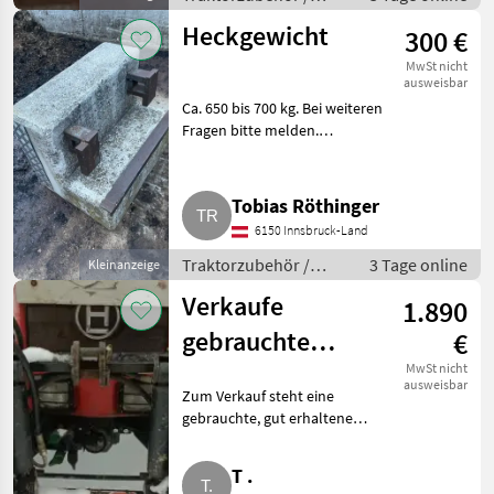
Fronthydraulik
Heckgewicht
300 €
MwSt nicht
ausweisbar
Ca. 650 bis 700 kg. Bei weiteren
Fragen bitte melden.
Traktorzubehör Fronthydraulik
Tobias Röthinger
6150 Innsbruck-Land
Traktorzubehör /
3 Tage online
Kleinanzeige
Fronthydraulik
Verkaufe
1.890
gebrauchte
€
Hydrac
MwSt nicht
ausweisbar
Zum Verkauf steht eine
Fronthydraulik
gebrauchte, gut erhaltene
F2
Hydrac Fronthydraulik F2. War
auf einem Lindner 1450A (3-
T .
Zylinder) montiert, Konsole für