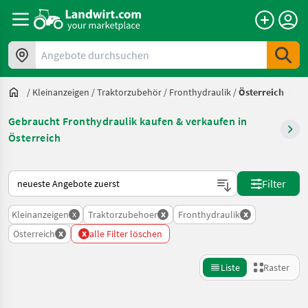
Angebote durchsuchen
/
Kleinanzeigen
/
Traktorzubehör
/
Fronthydraulik
/
Österreich
Gebraucht Fronthydraulik kaufen & verkaufen in
Österreich
So wird auf Landwirt.com sortiert
Filter
x
x
x
Kleinanzeigen
Traktorzubehoer
Fronthydraulik
x
x
Österreich
alle Filter löschen
Liste
Raster