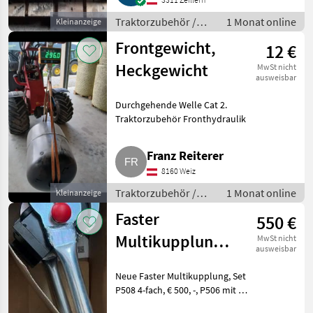
Traktorzubehör /
1 Monat online
Kleinanzeige
Fronthydraulik
Frontgewicht,
12 €
Heckgewicht
MwSt nicht
ausweisbar
Durchgehende Welle Cat 2.
Traktorzubehör Fronthydraulik
Franz Reiterer
8160 Weiz
Traktorzubehör /
1 Monat online
Kleinanzeige
Fronthydraulik
Faster
550 €
Multikupplung
MwSt nicht
ausweisbar
4-fach P508 P506
Neue Faster Multikupplung, Set
P508 4-fach, € 500, -, P506 mit el.
Stecker, € 550, -. Traktorzubehör