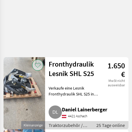
Fronthydraulik
1.650
Lesnik SHL S25
€
MwSt nicht
ausweisbar
Verkaufe eine Lesnik
Fronthydraulik SHL S25 in
unbenutztem Zustand.
Verkaufe sie wegen
Daniel Lainerberger
Traktortausch. Traktorzubehör
4421 Aschach
Fronthydraulik
Traktorzubehör /
25 Tage online
Kleinanzeige
Fronthydraulik