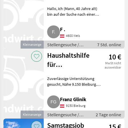
Hallo, ich (Mann, 40 Jahre alt)
bin auf der Suche nach einer
Arbeit in einem Stall mit Kühen,
Schweinen oder Geflügel. Ideal
F .
wären 30 bis 40 %, in der Nähe
4600 Wels
von OÖ 4.
Stellengesuche /
7 Std. online
Kleinanzeige
Sonstige
Haushaltshilfe
10 €
landwirtschaftliche
Tätigkeiten
für
MwSt nicht
ausweisbar
landwirtschaftlichen
Zuverlässige Unterstützung
Betrieb
gesucht, Nähe 9.150 Bleiburg.
Für einen landwirtschaftlichen
Betrieb suchen wir eine
Franz Glinik
freundliche und zuverlässige
9150 Bleiburg
Unterstützung. Aufgaben:
Stellengesuche /
2 Tage online
Kleinanzeige
Sonstige
Samstagsjob
15 €
landwirtschaftliche