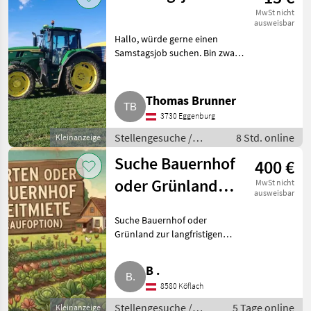
Tätigkeiten
MwSt nicht
ausweisbar
Hallo, würde gerne einen
Samstagsjob suchen. Bin zwar
Vollzeit in meiner Firma
angemeldet, würde aber gerne
noch einen Job für Samstag
Thomas Brunner
suchen. Eventuell braucht jema
3730 Eggenburg
Stellengesuche /
8 Std. online
Kleinanzeige
Sonstige
Suche Bauernhof
400 €
landwirtschaftliche
Tätigkeiten
oder Grünland
MwSt nicht
ausweisbar
zur langfristigen
Suche Bauernhof oder
Pacht
Grünland zur langfristigen
Pacht, Bezirk Voitsberg. Wir sind
eine zuverlässige Familie aus
B .
dem Bezirk Voitsberg und
8580 Köflach
suchen einen Bauernhof oder
Stellengesuche /
5 Tage online
Kleinanzeige