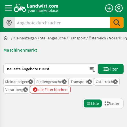
Angebote durchsuchen
/
Kleinanzeigen
/
Stellengesuche
/
Transport
/
Österreich
/
Vorarlber
Maschinenmarkt
So wird auf Landwirt.com sortiert
Filter
x
x
x
x
Kleinanzeigen
Stellengesuche
Transport
Österreich
x
x
Vorarlberg
alle Filter löschen
Liste
Raster