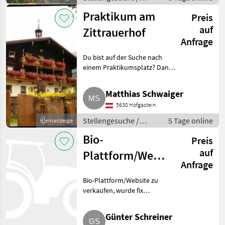
Sonstige
Praktikum am
Preis
landwirtschaftliche
Tätigkeiten
auf
Zittrauerhof
Anfrage
Du bist auf der Suche nach
einem Praktikumsplatz? Dann
bist du bei uns genau richtig.
Wir bieten für unseren UAB-
Matthias Schwaiger
Betrieb auch heuer wieder
5630 Hofgastein
Plätze für das Praktikum.
Stellengesuche /
5 Tage online
Kleinanzeige
Praktika
Bio-
Preis
auf
Plattform/Website
Anfrage
zu verkaufen
Bio-Plattform/Website zu
verkaufen, wurde fix
fertiggestellt und nie online
gestellt, ein Shop ist integriert.
Günter Schreiner
Auf WordPress aufgebaut, keine