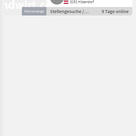
8151 Hitzendorf
Angestellten, geschützt
Stellengesuche /
9 Tage online
Kleinanzeige
Beratung