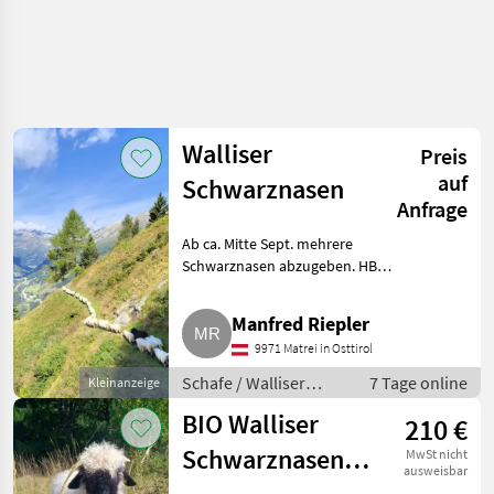
Walliser
Preis
auf
Schwarznasen
Anfrage
Ab ca. Mitte Sept. mehrere
Schwarznasen abzugeben. HB-
Betrieb. Männliche sowie
weibliche Jungtiere, 1/2 bis 1
Manfred Riepler
Jahr. Elterntiere HB. Schafe
9971 Matrei in Osttirol
Walliser Schwarznasenschaf
Schafe / Walliser
7 Tage online
Kleinanzeige
Schwarznasenschafe
BIO Walliser
210 €
Schwarznasenlämmer
MwSt nicht
ausweisbar