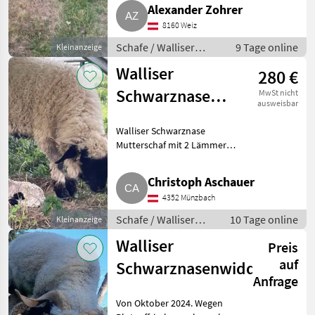
kein HB. Schafe Walliser
Alexander Zohrer
Schwarznasenschafe
8160 Weiz
Schafe / Walliser
9 Tage online
Kleinanzeige
Schwarznasenschafe
Walliser
280 €
Schwarznase
MwSt nicht
ausweisbar
Mutterschaf
Walliser Schwarznase
Mutterschaf mit 2 Lämmer
(Böcke), geboren im Juni. 500 €
Gesamtpreis. Schafe Walliser
Christoph Aschauer
Schwarznasenschafe
4352 Münzbach
Schafe / Walliser
10 Tage online
Kleinanzeige
Schwarznasenschafe
Walliser
Preis
auf
Schwarznasenwidder
Anfrage
Von Oktober 2024. Wegen