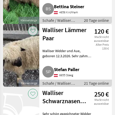
Zuchtwidder), männlich, 06-
Bettina Steiner
2019, Fiona, weiblich, 03-2023,
4656 Kirchham
Felix, männlich, 12-2025, Pe
Schafe / Walliser
20 Tage online
Kleinanzeige
Schwarznasenschafe
Walliser Lämmer
120 €
Paar
MwSt nicht
ausweisbar
Alter Preis
130 €
Walliser Widder und Aue,
geboren 12.3.2026. Sehr zahm,
keine HB. Widder € 120, -, Aue €
150, -, zusammen € 250, -.
Stefan Paller
Schafe Walliser
6655 Steeg
Schwarznasenschafe
Schafe / Walliser
21 Tage online
Kleinanzeige
Schwarznasenschafe
Walliser
250 €
Schwarznasen
MwSt nicht
ausweisbar
Widder
Sehr schön gezeichneter Widder