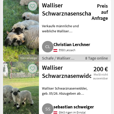
Schwarznasenschafe
Walliser
Preis
auf
Schwarznasenschafe
Anfrage
Verkaufe männliche und
weibliche Walliser
Schwarznasenschafe aus sehr
guter Abstammung. Alle Tiere
Christian Lerchner
im HB A. Schöne, gesunde und
5580 Lessach
gut entwickelte Tiere. Bei
Interesse
Schafe / Walliser
8 Tage online
Kleinanzeige
Schwarznasenschafe
Walliser
200 €
Schwarznasenwidder
MwSt nicht
ausweisbar
Walliser Schwarznasenwidder,
geb. 05/26. Abzugeben ab
Herbst 26. Schafe Walliser
Schwarznasenschafe
sebastian schweiger
8943 Aigen im Ennstal