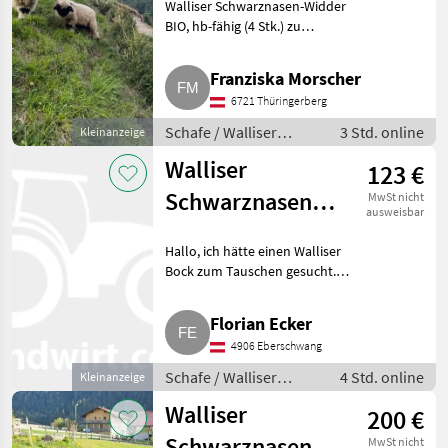
Walliser Schwarznasen-Widder
fähig (4 Stk.)
BIO, hb-fähig (4 Stk.) zu
verkaufen. Gerne vor Ort
schauen kommen. Geb. Jänner
Franziska Morscher
2026. Schafe Walliser
6721 Thüringerberg
Schwarznasenschafe
Schafe / Walliser
3 Std. online
Kleinanzeige
Schwarznasenschafe
Walliser
123 €
Schwarznasen
MwSt nicht
ausweisbar
Schafe
Hallo, ich hätte einen Walliser
Bock zum Tauschen gesucht.
Mein Bock ist 4 Jahre alt und
stammt von keinem
Florian Ecker
Herdenbuchbetrieb. Er ist sehr
4906 Eberschwang
schön gezeichnet. Bei Frage
Schafe / Walliser
4 Std. online
Kleinanzeige
Schwarznasenschafe
Walliser
200 €
Schwarznasen
MwSt nicht