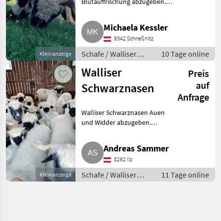
Blutauffrischung abzugeben.
Ein Tausch wäre auch möglich.
Schafe Walliser
Michaela Kessler
Schwarznasenschafe
9342 Schneßnitz
Schafe / Walliser
10 Tage online
Kleinanzeige
Schwarznasenschafe
Walliser
Preis
auf
Schwarznasen
Anfrage
Walliser Schwarznasen Auen
und Widder abzugeben.
Geboren 2025/2026. Schafe
Walliser Schwarznasenschafe
Andreas Sammer
8262 Ilz
Schafe / Walliser
11 Tage online
Kleinanzeige
Schwarznasenschafe