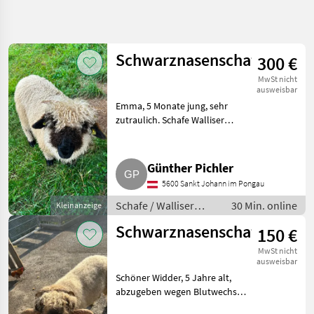
Suche
verfeinern
Schwarznasenschaf
300 €
Kategorie
Land
Filter
4
MwSt nicht
ausweisbar
138
Emma, 5 Monate jung, sehr
AKTUELLER
Zurücksetzen
Ergebnisse
PFAD
zutraulich. Schafe Walliser
anzeigen
Schwarznasenschafe
Tiermarkt
Schafe
Günther Pichler
Walliser
5600 Sankt Johann im Pongau
Schwarznasenschafe
Schafe / Walliser
30 Min. online
Kleinanzeige
Schwarznasenschafe
KATEGORIE
Schwarznasenschaf
150 €
WÄHLEN
MwSt nicht
Walliser Schwarznasenschafe
138
ausweisbar
Schöner Widder, 5 Jahre alt,
abzugeben wegen Blutwechsel.
MARKTPLATZ
Sehr angenehmes Gemüt.