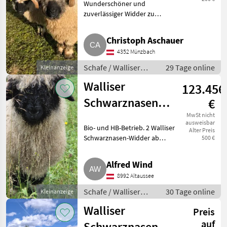
Wunderschöner und
zuverlässiger Widder zu
verkaufen. Brachte bereits viele
junge Lämmer und wird wegen
Christoph Aschauer
Blutauffrischung abgegeben.
4352 Münzbach
Weitere Schafe sowie auch
Lämmer s
Schafe / Walliser
29 Tage online
Kleinanzeige
Schwarznasenschafe
Walliser
123.456
Schwarznasen-
€
Widder Bio und
MwSt nicht
ausweisbar
Bio- und HB-Betrieb. 2 Walliser
Alter Preis
HB
Schwarznasen-Widder ab
500 €
September zu verkaufen. Geb.
07.04.2026 und 14.04.2026.
Alfred Wind
Vater und Mutter 1b bewertet.
8992 Altaussee
Sehr schön gezeichnet. P
Schafe / Walliser
30 Tage online
Kleinanzeige
Schwarznasenschafe
Walliser
Preis
auf
Schwarznasen