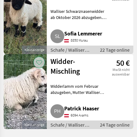
Walliser Schwarznasenwidder
ab Oktober 2026 abzugeben.
Geboren am 16.05.2026. Sehr
zutraulich, schön gezeichnet
Sofia Lemmerer
(einen Fleck zu viel am re.
8850 Murau
Hinterbein). Kein HB. Sch
Schafe / Walliser
22 Tage online
Kleinanzeige
Schwarznasenschafe
Widder-
50 €
Mischling
MwSt nicht
ausweisbar
Widderlamm vom Februar
abzugeben, Mutter Walliser
Schwarznasen-Schaf, Vater
Quessant-Schaf. Schafe Walliser
Patrick Haaser
Schwarznasenschafe
6094 Axams
Schafe / Walliser
24 Tage online
Kleinanzeige
Schwarznasenschafe