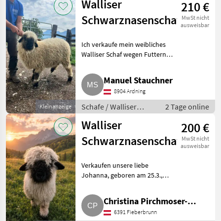
Walliser
210 €
Schwarznasenschaf
MwSt nicht
ausweisbar
Ich verkaufe mein weibliches
Walliser Schaf wegen Futternot.
Bei weiteren Fragen einfach
melden. Schafe Walliser
Manuel Stauchner
Schwarznasenschafe
8904 Ardning
Schafe / Walliser
2 Tage online
Kleinanzeige
Schwarznasenschafe
Walliser
200 €
Schwarznasenschaf
MwSt nicht
ausweisbar
Verkaufen unsere liebe
Johanna, geboren am 25.3.,
wegen Blutaustauschs. Das re.
Horn ist etwas abgebrochen, ist
Christina Pirchmoser-
aber problemlos abgeheilt. Bio-
6391 Fieberbrunn
Putzer
Betrieb, Standort Fieb