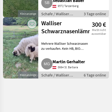
Sebastian Bader
Zuhause. Alle Zeichnungen sind
9572 Tanzenberg
vorhanden, ein Horn ist
Schafe / Walliser
3 Tage online
Kleinanzeige
Schwarznasenschafe
Walliser
300 €
Schwarznasenlämmer
MwSt nicht
ausweisbar
Mehrere Walliser Schwarznasen
zu verkaufen. Kein HB, BIO
zertifiziert. Da wir zwei
Blutslinien haben, besteht die
Martin Gerhalter
Möglichkeit, einen
8664 St. Barbara
blutsfremden Widder zu den
Weibc
Schafe / Walliser
6 Tage online
Kleinanzeige
Schwarznasenschafe