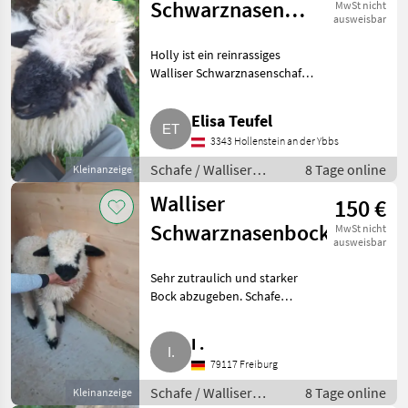
Schwarznasenschaf
MwSt nicht
ausweisbar
Aue
Holly ist ein reinrassiges
Walliser Schwarznasenschaf
und ist am 15. Februar 2026
geboren. Somit sucht sie eine
Elisa Teufel
neue Familie, die viel Zeit für
3343 Hollenstein an der Ybbs
Kuscheleinheiten hat.
Schafe / Walliser
8 Tage online
Kleinanzeige
Schwarznasenschafe
Walliser
150 €
Schwarznasenbock
MwSt nicht
ausweisbar
Sehr zutraulich und starker
Bock abzugeben. Schafe
Walliser Schwarznasenschafe
I .
79117 Freiburg
Schafe / Walliser
8 Tage online
Kleinanzeige