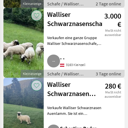
Schafe / Walliser
2 Tage online
Kleinanzeige
Schwarznasenschafe
Walliser
3.000
Schwarznasenschafe
€
MwSt nicht
ausweisbar
Verkaufen eine ganze Gruppe
Walliser Schwarznasenschafe, 4
Mutterschafe, trächtig (mit 6
jungen Schafen, 4 weibliche
- -
sind 10 Monate alt, 1 weiblich 3
3163 Kleinzell
Monate alt, 1 m
Schafe / Walliser
3 Tage online
Kleinanzeige
Schwarznasenschafe
Walliser
280 €
Schwarznasen
MwSt nicht
ausweisbar
Auenlamm
Verkaufe Walliser Schwarznasen
Auenlamm. Sie ist ein
Zwillingslamm, geboren am
02.04.2026, und sucht ein neues