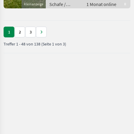
gewöhnt. E
Schafe /
1 Monat online
Kleinanzeige
R
Walliser
Schwarznasenschafe
1
2
3
Treffer
1
-
48
von
138
(Seite 1 von 3)