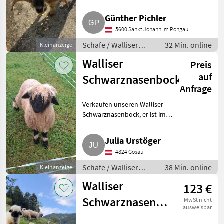
Marktplatz
Händlerangebote
Kleinanzeigen
Schafe Walliser
Schwarznasenschafe
Günther Pichler
5600 Sankt Johann im Pongau
Schafe / Walliser
32 Min. online
Kleinanzeige
Schwarznasenschafe
Walliser
Preis
auf
Schwarznasenbock
Anfrage
Verkaufen unseren Walliser
Schwarznasenbock, er ist im
April 2026 geboren. Schafe
Walliser Schwarznasenschafe
Julia Urstöger
4824 Gosau
Schafe / Walliser
38 Min. online
Kleinanzeige
Schwarznasenschafe
Walliser
123 €
Schwarznasen-
MwSt nicht
ausweisbar
Widder BIO, hb-