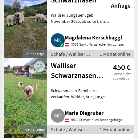
Anfrage
Walliser Jungauen, geb.
November 2025, ab sofort, und
Lämmer, 2 x weibl. und 1 x
männlich, geb. März, April, ab
Magdalena Kerschhaggl
August abzugeben. Sehr schön
5581 Sankt Margarethen Im Lungau
gezeichnet, zutraulich,
Schafe / Walliser
1 Monat online
Kleinanzeige
Schwarznasenschafe
Walliser
450 €
Schwarznasen-
MwSt nicht
ausweisbar
Schafe
Schwarznasen-Familie zu
verkaufen, Widder, Aue, junge
Aue, geboren am 20. Mai 2026.
Schafe Walliser
Maria Diegruber
Schwarznasenschafe
5522 St.martin Am Tennengebirge
Schafe / Walliser
1 Monat online
Kleinanzeige
Schwarznasenschafe