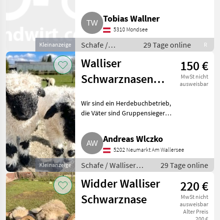
Schwarznasenschafe
Tobias Wallner
5310 Mondsee
Schafe /
29 Tage online
Kleinanzeige
R
Walliser
Walliser
150 €
Schwarznasenschafe
Schwarznasen
MwSt nicht
ausweisbar
Auen, Widder
Wir sind ein Herdebuchbetrieb,
und Deckwidder
die Väter sind Gruppensieger
und 3. Platz 2020 Rauris.
Deckwidder Seppi (letzten 4
Andreas Wlczko
Fotos), Herdebuch 2a, 13
5202 Neumarkt Am Wallersee
Monate alt, zum Vermieten
Schafe / Walliser
29 Tage online
Kleinanzeige
Schwarznasenschafe
Widder Walliser
220 €
Schwarznase
MwSt nicht
ausweisbar
Alter Preis
200 €