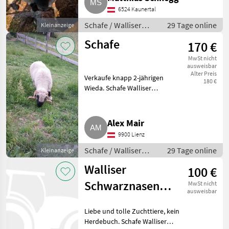
Anfrage, Tausch möglich. Schafe
6524 Kaunertal
Walliser Schwarznasenschafe
Schafe / Walliser
29 Tage online
Kleinanzeige
Schwarznasenschafe
Schafe
170 €
MwSt nicht
ausweisbar
Alter Preis
Verkaufe knapp 2-jährigen
180 €
Wieda. Schafe Walliser
Schwarznasenschafe
Alex Mair
9900 Lienz
Schafe / Walliser
29 Tage online
Kleinanzeige
Schwarznasenschafe
Walliser
100 €
Schwarznasen-
MwSt nicht
ausweisbar
Auen
Liebe und tolle Zuchttiere, kein
Herdebuch. Schafe Walliser