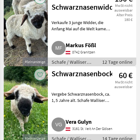
Schwarznasenwidder
MwSt nicht
ausweisbar
Alter Preis
180 €
Verkaufe 3 junge Widder, die
Anfang Mai auf die Welt kamen.
Der Schwarze ist mit einer Jura
gekreuzt. Schafe Walliser
Markus Fößl
Schwarznasenschafe
8742 Granitzen
Schafe / Walliser
12 Tage online
Kleinanzeige
Schwarznasenschafe
Schwarznasenbock
60 €
MwSt nicht
ausweisbar
Vergebe Schwarznasenbock, ca.
1, 5 Jahre alt. Schafe Walliser
Schwarznasenschafe
Vera Gulyn
3161 St. Veit An Der Gölsen
Schafe / Walliser
14 Tage online
Kleinanzeige