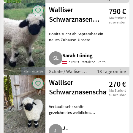
Schwarznasenschafe
Walliser
790 €
Schwarznasenmädel
MwSt nicht
ausweisbar
Bonita sucht ein
Bonita sucht ab September ein
neues Zuhause
neues Zuhause. Unsere
wunderschöne Walliser
Schwarznasen-Dame begeistert
Sarah Lüning
mit ihrer tollen Zeichnung,
5120 St. Pantaleon - Reith
ihrem freundlichen Wesen und
beste
Schafe / Walliser
18 Tage online
Kleinanzeige
Schwarznasenschafe
Walliser
270 €
Schwarznasenschafe
MwSt nicht
ausweisbar
Verkaufe sehr schön
gezeichnetes weibliches
Walliser Schwarznasenlamm.
Schafe Walliser
J .
Schwarznasenschafe