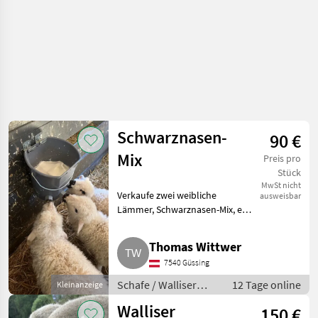
Schwarznasen-
90 €
Mix
Preis pro
Stück
MwSt nicht
Verkaufe zwei weibliche
ausweisbar
Lämmer, Schwarznasen-Mix, ein
halbes Jahr alt. Schafe Walliser
Schwarznasenschafe
Thomas Wittwer
7540 Güssing
Schafe / Walliser
12 Tage online
Kleinanzeige
Schwarznasenschafe
Walliser
150 €