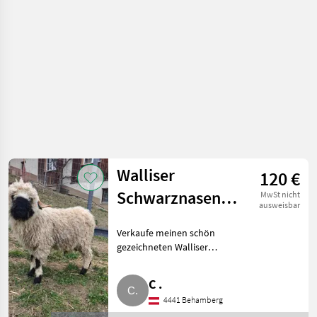
Walliser
120 €
Schwarznasen
MwSt nicht
ausweisbar
Schwarznasenschafe
Verkaufe meinen schön
Widder
gezeichneten Walliser
Schwarznasen-Widder, kein
Herdebuch-Widder. Geboren
C .
am 29.1.2025. Schafe Walliser
4441 Behamberg
Schwarznasenschafe