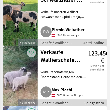
ausweisbar
Widder Spitti
Verkaufe unseren Walliser
Schwarznasen-Spitti Franjo,
vom Oktober '24, sehr
umgänglich und zutraulich,
Pirmin Weirather
kein HB. Schafe Walliser
6672 Nesselwängle
Schwarznasenschafe
Schafe / Walliser
4 Std. online
Kleinanzeige
Schwarznasenschafe
Verkaufe
123.456
Wallierschafe
€
ohne HB
MwSt nicht
ausweisbar
Verkaufe Schafe wegen
Überbestand. Gerne melden.
Schafe Walliser
Schwarznasenschafe
Max Piechl
5662 Gries im Pinzgau
Schafe / Walliser
Seit gestern
Kleinanzeige
Schwarznasenschafe