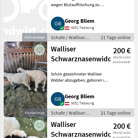
wegen Blutauffrischung zu
vergeben, 2 Jahre, nicht HB,
nicht Bio. Schafe Walliser
Georg Bliem
Schwarznasenschafe
9852 Trebesing
Schafe / Walliser
21 Tage online
Kleinanzeige
Schwarznasenschafe
Walliser
200 €
Schwarznasenwidder
MwSt nicht
ausweisbar
Schön gezeichneter Walliser
Widder abzugeben, geboren im
Februar, entwurmt, kein HB,
nicht Bio. Schafe Walliser
Georg Bliem
Schwarznasenschafe
9852 Trebesing
Schafe / Walliser
21 Tage online
Kleinanzeige
Schwarznasenschafe
Walliser
200 €
Schwarznasenwidder
MwSt nicht
ausweisbar