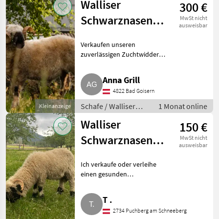
Walliser
300 €
Schwarznasen
MwSt nicht
ausweisbar
Zuchtwidder
Verkaufen unseren
zuverlässigen Zuchtwidder
Norbert. Traumcharakter.
Herdebuch. Blauzungen
Anna Grill
geimpft. Schafe Walliser
4822 Bad Goisern
Schwarznasenschafe
Schafe / Walliser
1 Monat online
Kleinanzeige
Schwarznasenschafe
Walliser
150 €
Schwarznasenschaf-
MwSt nicht
ausweisbar
Widder
Ich verkaufe oder verleihe
einen gesunden
Schwarznasenschaf-Widder. Der
Widder ist ca. 1, 5 Jahre alt, sehr
T .
zahm erzogen und gut an den
2734 Puchberg am Schneeberg
Umgang mit Menschen