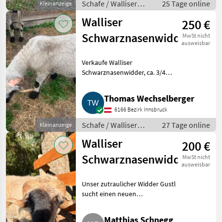
Schafe / Walliser
25 Tage online
Kleinanzeige
Schwarznasenschafe
Walliser
250 €
Schwarznasenwidder
MwSt nicht
ausweisbar
Verkaufe Walliser
Schwarznasenwidder, ca. 3/4
Jahr alt. Schafe Walliser
Schwarznasenschafe
Thomas Wechselberger
6166 Bezirk Innsbruck
Schafe / Walliser
27 Tage online
Kleinanzeige
Schwarznasenschafe
Walliser
200 €
Schwarznasenwidder
MwSt nicht
ausweisbar
Unser zutraulicher Widder Gustl
sucht einen neuen
Wirkungskreis. Kein HB,
Blauzunge geimpft. Preis auf
Matthias Schnegg