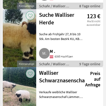
Schafe / Walliser
8 Tage online
Kleinanzeige
Schwarznasenschafe
Suche Walliser
123 €
Herde
MwSt nicht
ausweisbar
Suche ab Frühjahr 27, 8 bis 10
Stk. Am besten Bezirk KU, KB
oder ZE. Schafe Walliser
Schwarznasenschafe
M .
6395 Hochfilzen
Schafe / Walliser
9 Tage online
Kleinanzeige
Schwarznasenschafe
Walliser
Preis
auf
Schwarznasenschafe
Anfrage
Verkaufe weibliche Walliser
Schwarznasenschaf-Lämmer.
Geb. Jänner 2026, reinrassig,