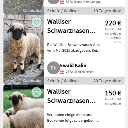
5572 St.andrä Im Lungau
Schafe / Walliser
19 Tage online
Kleinanzeige
Schwarznasenschafe
Walliser
220 €
Schwarznasen-
MwSt nicht
ausweisbar
Aue, kein HB
Alter Preis
227 €
Bio Walliser Schwarznasen-Aue
vom Mai 2025 abzugeben. Kein
HB. Schafe Walliser
Schwarznasenschafe
Ewald Kalin
2872 Mönichkirchen
Schafe / Walliser
20 Tage online
Kleinanzeige
Schwarznasenschafe
Walliser
150 €
Schwarznasen
MwSt nicht
ausweisbar
Auen und Böcke
Wir haben einige Auen und
Böcke wie folgt zu vergeben:
Tobias (unser gekörter