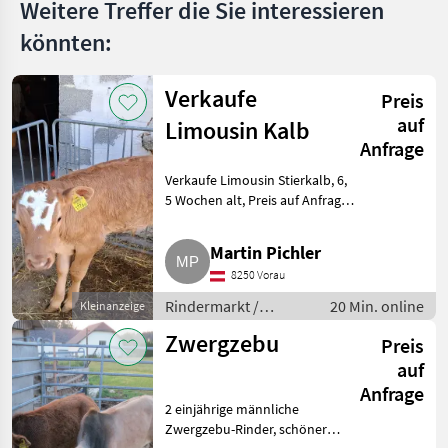
Weitere Treffer die Sie interessieren
könnten:
Verkaufe
Preis
auf
Limousin Kalb
Anfrage
Verkaufe Limousin Stierkalb, 6,
5 Wochen alt, Preis auf Anfrage
und Vereinbarung, in Hartberg-
Fürstenfeld-Vorau. Rindermarkt
Martin Pichler
Limousin
8250 Vorau
Rindermarkt /
20 Min. online
Kleinanzeige
Limousin
Zwergzebu
Preis
auf
Anfrage
2 einjährige männliche
Zwergzebu-Rinder, schöner