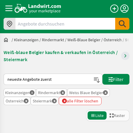
Angebote durchsuchen
/
Kleinanzeigen
/
Rindermarkt
/
Weiß-Blaue Belgier
/
Österreich
/
Ste
Weiß-blaue Belgier kaufen & verkaufen in Österreich /
Steiermark
So wird auf Landwirt.com sortiert
Filter
x
x
x
Kleinanzeigen
Rindermarkt
Weiss Blaue Belgier
x
x
x
Österreich
Steiermark
alle Filter löschen
Liste
Raster