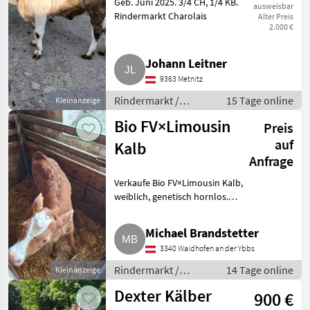
Geb. Juni 2025. 3/4 CH, 1/4 KB.
ausweisbar
Rindermarkt Charolais
Alter Preis
2.000 €
Johann Leitner
9363 Metnitz
Rindermarkt /
15 Tage online
Kleinanzeige
Charolais
Bio FV×Limousin
Preis
auf
Kalb
Anfrage
Verkaufe Bio FV×Limousin Kalb,
weiblich, genetisch hornlos.
Geboren 22.7.. Rindermarkt
Fleckvieh
Michael Brandstetter
3340 Waidhofen an der Ybbs
Rindermarkt /
14 Tage online
Kleinanzeige
Fleckvieh
Dexter Kälber
900 €