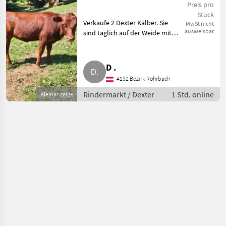
Preis pro
Stück
Verkaufe 2 Dexter Kälber. Sie
MwSt nicht
ausweisbar
sind täglich auf der Weide mit
anderen Tieren (Ziegen, Schafe,
Gänse) und an den Elektrozaun
gewöhnt. Die beiden sind sehr
D .
zutraulich u
4152 Bezirk Rohrbach
Rindermarkt / Dexter
1 Std. online
Kleinanzeige