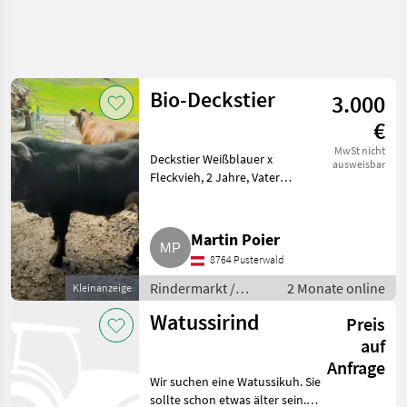
Suche
verfeinern
Bio-Deckstier
3.000
Kategorie
Land
Filter
4
2
€
2
MwSt nicht
Deckstier Weißblauer x
AKTUELLER
ausweisbar
Zurücksetzen
Ergebnisse
PFAD
Fleckvieh, 2 Jahre, Vater
anzeigen
hornlos. Rindermarkt Weiß-
Tiermarkt
blaue Belgier
Rindermarkt
Martin Poier
Weiss
8764 Pusterwald
Blaue
Belgier
Rindermarkt /
2 Monate online
Kleinanzeige
Weiß-blaue Belgier
Watussirind
KATEGORIE
Preis
WÄHLEN
auf
Anfrage
Weiß-blaue Belgier
2
Wir suchen eine Watussikuh. Sie
sollte schon etwas älter sein.