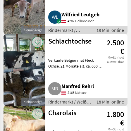
Wuchs. Ideal für die
Klimasituation, die wir jetzt
haben, sehr genügsam, fressen
Wilfried Leutgeb
beinahe alles, Gras und Heu,
4202 Hellmonsödt
sogar
Rindermarkt /
19 Min. online
Kleinanzeige
Sonstige
Schlachtochse
2.500
Rinderrassen
€
MwSt nicht
Verkaufe Belgier mal Fleck
ausweisbar
Ochse. 21 Monate alt, ca. 650 kg.
Aus Strohhaltung, ohne
Kraftfutter gefüttert.
Schlachtung nur im Umkreis
Manfred Rehrl
von Palting, Mattsee, Lochen. R
5163 Mattsee
Rindermarkt / Weiß-
18 Min. online
Kleinanzeige
blaue Belgier
Charolais
1.800
€
MwSt nicht