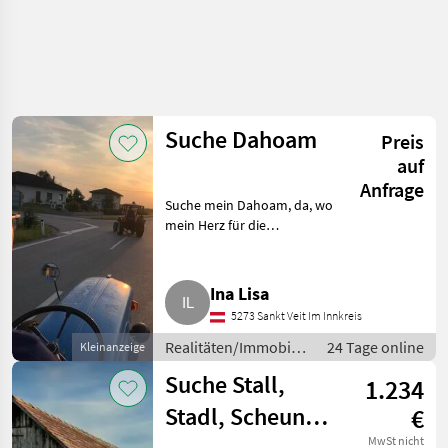
Suche Dahoam
Preis
auf
Anfrage
Suche mein Dahoam, da, wo
mein Herz für die
Landwirtschaft und die Tiere
schlagen darf, ohne sich von
den Nachbarn gestört zu
Ina Lisa
fühlen, weil der Hahn kräht. Wo
5273 Sankt Veit Im Innkreis
Obstbäu
Realitäten/Immobilien
24 Tage online
Kleinanzeige
/ Sonstige
Suche Stall,
1.234
Immobilien
Stadl, Scheune
€
MwSt nicht