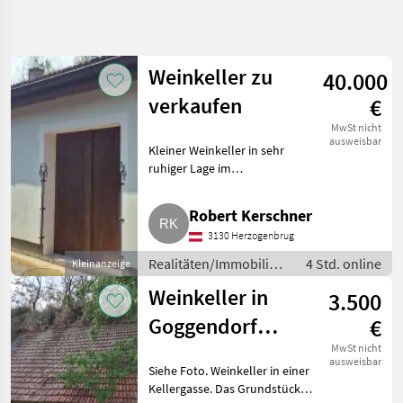
Suche
verfeinern
Weinkeller zu
40.000
Kategorie
Land
Filter
4
verkaufen
€
61
MwSt nicht
AKTUELLER
ausweisbar
Zurücksetzen
Ergebnisse
Kleiner Weinkeller in sehr
PFAD
anzeigen
ruhiger Lage im
Realitätenmarkt
wunderschönen Traisental zu
verkaufen. Wasseranschluss
Realitaeten
Robert Kerschner
Immobilien
und Strom vorhanden.
3130 Herzogenbrug
Räumlichkeiten siehe Fotos. Bj.:
Sonstige
2000. 1 Parkp
Immobilien
Realitäten/Immobilien
4 Std. online
Kleinanzeige
/ Sonstige Immobilien
Weinkeller in
KATEGORIE
3.500
WÄHLEN
Goggendorf
€
Sonstige Immobilien
61
(zwischen
MwSt nicht
ausweisbar
Siehe Foto. Weinkeller in einer
Eggenburg und
MARKTPLATZ
Kellergasse. Das Grundstück