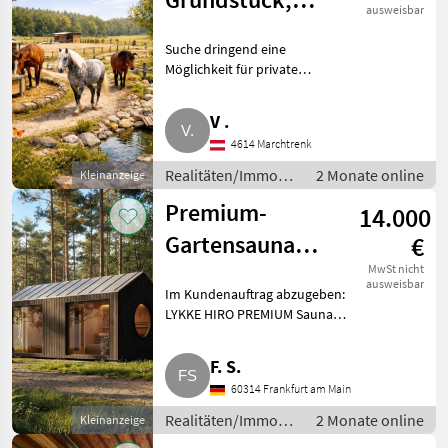
ausweisbar
Offenstall, Hof
Suche dringend eine
zur Pacht/Kauf
Möglichkeit für private
Pferdehaltung (4 bis 6 Pferde),
egal ob Grundstück ab ca. 1
V .
Hektar, Hof, Sacherl, ich bin
4614 Marchtrenk
offen für vieles. Bitte alles i
Realitäten/Immobilien
2 Monate online
Kleinanzeige
/ Sonstige
Premium-
14.000
Immobilien
Gartensauna
€
LYKKE HIRO
MwSt nicht
ausweisbar
Im Kundenauftrag abzugeben:
PREMIUM
LYKKE HIRO PREMIUM Sauna
mit integriertem Vorraum und
Dusche, ausgelegt für
F. S.
ganzjährige Nutzung. Maße 6, 12
60314 Frankfurt am Main
x 2, 55 x 3, 30 m. Außen sibiris
Realitäten/Immobilien
2 Monate online
Kleinanzeige
/ Sonstige