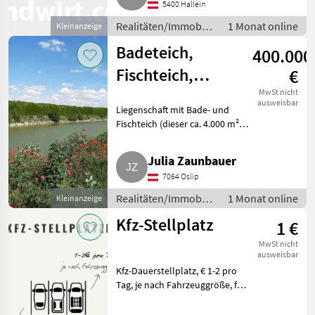
5400 Hallein
Realitäten/Immobilien
1 Monat online
Kleinanzeige
/ Sonstige
Badeteich,
400.000
Immobilien
Fischteich,
€
Freizeitgelände
MwSt nicht
ausweisbar
Liegenschaft mit Bade- und
Fischteich (dieser ca. 4.000 m²)
samt Obstbaumsammlung
(über 100 verschiedene Bäume),
Julia Zaunbauer
Gesamtfläche: mehr als 1 ha.
7064 Oslip
Badehütte mit zwei Zimm
Realitäten/Immobilien
1 Monat online
Kleinanzeige
/ Sonstige
Kfz-Stellplatz
1 €
Immobilien
MwSt nicht
ausweisbar
Kfz-Dauerstellplatz, € 1-2 pro
Tag, je nach Fahrzeuggröße, für
Pkw, Motorrad, Boot,
Wohnwagen, Anhänger.