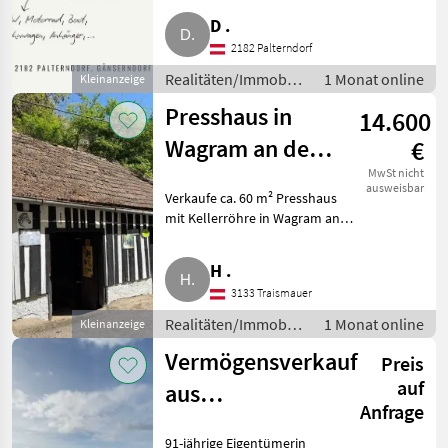
Realitäten/Immobilien Sonstige
D .
Immobilien
2182 Palterndorf
Realitäten/Immobilien
1 Monat online
Kleinanzeige
/ Sonstige
Presshaus in
14.600
Immobilien
Wagram an der
€
Traisen zu
MwSt nicht
ausweisbar
Verkaufe ca. 60 m² Presshaus
kaufen
mit Kellerröhre in Wagram an
der Traisen. Das Presshaus
verfügt über einen
H .
Stromanschluss, Wasser und
3133 Traismauer
Kanal führen am Objekt vorbei.
Das
Realitäten/Immobilien
1 Monat online
Kleinanzeige
/ Sonstige
Vermögensverkauf
Preis
Immobilien
auf
aus
Anfrage
Altersgründen
91-jährige Eigentümerin