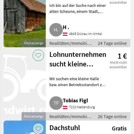
etc.
ausweisbar
Ich bin auf der Suche nach einer
alten Scheune, einem Stadl,
einem ehemaligen Stall oder
einem ungenutzten
H .
Nebengebäude zur langfristigen
4645 Grünau im Almtal
Pacht oder zum Kauf. Was ic
Realitäten/Immobilien
24 Tage online
Kleinanzeige
/ Sonstige
Lohnunternehmen
1 €
Immobilien
sucht kleine
MwSt nicht
ausweisbar
Halle im
Wir suchen eine kleine Halle
nördlichen
bzw. einen Betriebsstandort zur
Burgenland
Miete im nördlichen
Burgenland.
Tobias Figl
Realitäten/Immobilien Sonstige
7210 Mattersburg
Immobilien
Realitäten/Immobilien
26 Tage online
Kleinanzeige
/ Sonstige
Dachstuhl
Gratis
Immobilien