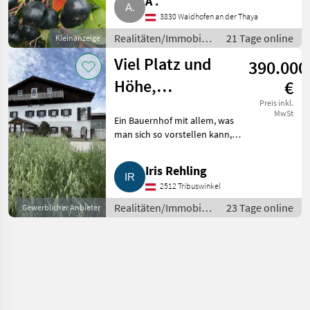
A .
übergeben unseren
3830 Waidhofen an der Thaya
wirtschaftlich gesunden und
voll zer
Realitäten/Immobilien
21 Tage online
Kleinanzeige
/ Sonstige
Viel Platz und
390.000
Immobilien
Höhe,
€
Bauernhaus mit
Preis inkl.
MwSt
Ein Bauernhof mit allem, was
ca. 7.000 m²
man sich so vorstellen kann,
Grund, hohe
viel Platz, viel Grund, teilweise
gewerblich nutzbar. "Kaufen Sie
Iris Rehling
Land. Sie stellen es nicht mehr
2512 Tribuswinkel
her!" Die
Realitäten/Immobilien
23 Tage online
Gewerblicher Anbieter
/ Sonstige
Immobilien