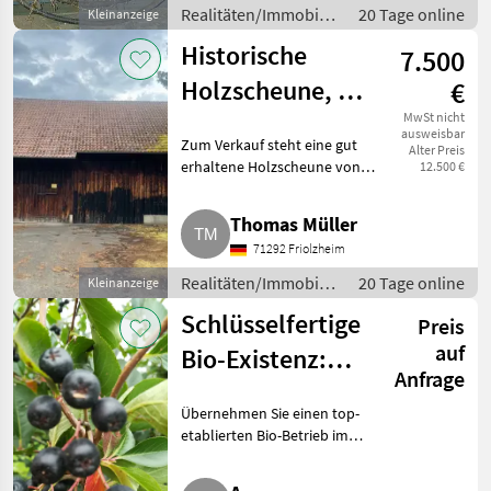
Realitäten/Immobilien
20 Tage online
Kleinanzeige
/ Sonstige
Historische
7.500
Immobilien
Holzscheune, Bj.
€
1937, 16 × 12 m,
MwSt nicht
ausweisbar
Zum Verkauf steht eine gut
Alter Preis
zum Abbau
erhaltene Holzscheune von
12.500 €
1937 in 71292 Friolzheim zum
fachgerechten Abbau und
Thomas Müller
Wiederaufbau. Die Scheune hat
71292 Friolzheim
ca. 16 × 12 m (192 m²) und ve
Realitäten/Immobilien
20 Tage online
Kleinanzeige
/ Sonstige
Schlüsselfertige
Preis
Immobilien
auf
Bio-Existenz:
Anfrage
Beerenobstbetrieb
Übernehmen Sie einen top-
etablierten Bio-Betrieb im
Waldviertel und starten Sie
direkt in die Vermarktung. Wir