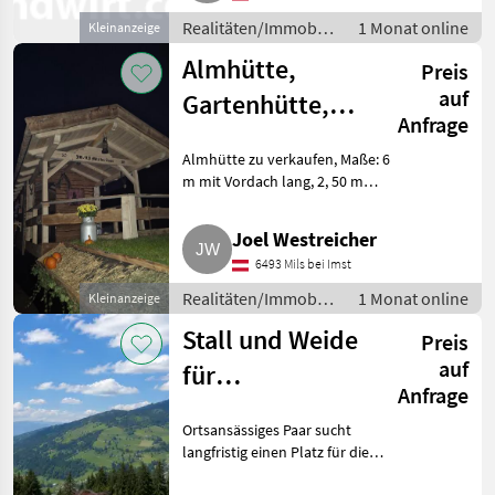
Realitäten/Immobilien
1 Monat online
Kleinanzeige
/ Sonstige
Almhütte,
Preis
Immobilien
auf
Gartenhütte,
Anfrage
Hofladen
Almhütte zu verkaufen, Maße: 6
m mit Vordach lang, 2, 50 m
breit, gerne bei PN.
Realitäten/Immobilien Sonstige
Joel Westreicher
Immobilien
6493 Mils bei Imst
Realitäten/Immobilien
1 Monat online
Kleinanzeige
/ Sonstige
Stall und Weide
Preis
Immobilien
auf
für
Anfrage
Pferdehaltung,
Ortsansässiges Paar sucht
Kitzbühel/Kufstein
langfristig einen Platz für die
eigenen Pferde im Bezirk