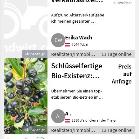
ausweisbar
Steiermark-
Aufgrund Altersverkauf gebe
Salzburg
ich meinen gesamten,
langjährig aufgebauten
Kundenstamm im Bereich
Erika Wach
Kartoffeln, Zwiebeln und
7544 Tobaj
Schälkartoffeln ab.
KUNDENSTRUKTUR (ausschlie
Realitäten/Immobilien
11 Tage online
Kleinanzeige
/ Sonstige
Schlüsselfertige
Preis
Immobilien
auf
Bio-Existenz:
Anfrage
Beerenobstbetrieb
Übernehmen Sie einen top-
etablierten Bio-Betrieb im
Waldviertel und starten Sie
direkt in die Vermarktung. Wir
A .
übergeben unseren
3830 Waidhofen an der Thaya
wirtschaftlich gesunden und
voll zer
Realitäten/Immobilien
13 Tage online
Kleinanzeige
/ Sonstige