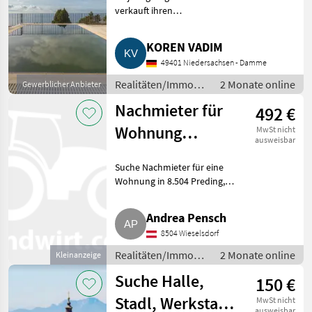
verkauft ihren
Vermögensbestand zu einem
signifikant reduzierten
KOREN VADIM
Angebotspreis. Premium-
49401 Niedersachsen - Damme
Immobilien- und
Entwicklungsportfolio in
Realitäten/Immobilien
2 Monate online
Gewerblicher Anbieter
Montenegro u
/ Sonstige
Nachmieter für
492 €
Immobilien
Wohnung
MwSt nicht
ausweisbar
gesucht
Suche Nachmieter für eine
Wohnung in 8.504 Preding,
Hechtlweg 11.
Erdgeschosswohnung mit 31
Andrea Pensch
m², Fußbodenheizung. Miete
8504 Wieselsdorf
inkl. MwSt. und Heizung 492, -.
Kaution 1.476, -
Realitäten/Immobilien
2 Monate online
Kleinanzeige
/ Sonstige
Suche Halle,
150 €
Immobilien
Stadl, Werkstatt,
MwSt nicht
ausweisbar