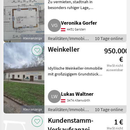
Zu vermieten, stadtnah in
besonders ruhiger Lage,
Einstellplatz für das Auto oder
als Gartenhaus zu mieten,
Veronika Gorfer
Strom und Wasser vorhanden.
4451 Garsten
Realitäten/Immobilien Sonstig
Realitäten/Immobilien
10 Tage online
Kleinanzeige
/ Sonstige
Weinkeller
950.000
Immobilien
€
MwSt nicht
Idyllische Weinkeller-Immobilie
ausweisbar
mit großzügigem Grundstück
und Waldanteil. Zum Verkauf
steht eine einzigartige
Weinkeller-Immobilie in ruhiger
Lukas Waltner
und naturnaher Lage: i
3474 Altenwörth
Realitäten/Immobilien
10 Tage online
Kleinanzeige
/ Sonstige
Kundenstamm-
1 €
Immobilien
Verkaufsanzeige
MwSt nicht