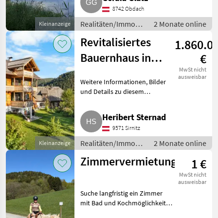
mit Hütte[Telefonnummer
8742 Obdach
entfernt] Realitäten/Immobil
Realitäten/Immobilien
2 Monate online
Kleinanzeige
/ Sonstige
Revitalisiertes
1.860.0
Immobilien
Bauernhaus in
€
absoluter
MwSt nicht
ausweisbar
Weitere Informationen, Bilder
Ruhelage
und Details zu diesem
exklusiven Alpenanwesen
finden Sie direkt auf unserer
Heribert Sternad
Website unter folgendem Link:
9571 Sirnitz
https://sp-immo.at/immobilie/
Realitäten/Immobilien
2 Monate online
Kleinanzeige
/ Sonstige
Zimmervermietung
1 €
Immobilien
MwSt nicht
ausweisbar
Suche langfristig ein Zimmer
mit Bad und Kochmöglichkeit
zur Miete, evt. gerne mit