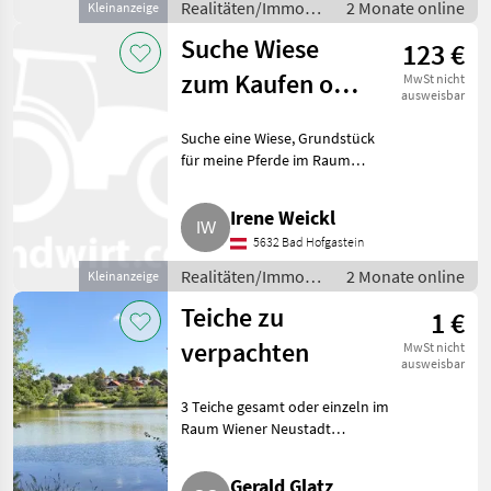
Realitäten/Immobilien
2 Monate online
Kleinanzeige
/ Sonstige
Suche Wiese
123 €
Immobilien
zum Kaufen oder
MwSt nicht
ausweisbar
Pachten
Suche eine Wiese, Grundstück
für meine Pferde im Raum
Pinzgau oder Pongau.
Realitäten/Immobilien Sonstige
Irene Weickl
Immobilien
5632 Bad Hofgastein
Realitäten/Immobilien
2 Monate online
Kleinanzeige
/ Sonstige
Teiche zu
1 €
Immobilien
verpachten
MwSt nicht
ausweisbar
3 Teiche gesamt oder einzeln im
Raum Wiener Neustadt
langfristig zu verpachten.
Größe: 1, 8 ha, 1, 3ha und 0, 1 ha
Gerald Glatz