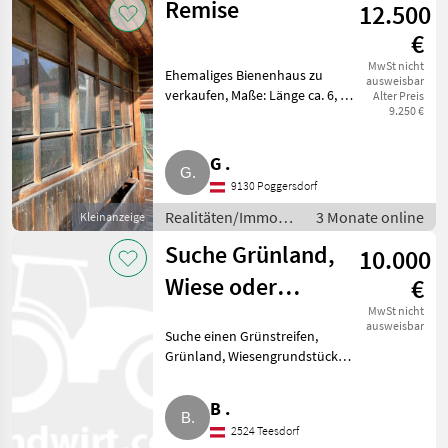
Remise
12.500
Immobilien
€
MwSt nicht
Ehemaliges Bienenhaus zu
ausweisbar
verkaufen, Maße: Länge ca. 6, 4
Alter Preis
9.250 €
m, Breite ca. 3 m, Raumhöhe ca.
2, 5 m. Auf der Vorderseite ist
eine große Glasfront, welche
G .
aufschiebbar ist.
9130 Poggersdorf
Realitäten/Immobilien
3 Monate online
Kleinanzeige
/ Sonstige
Suche Grünland,
10.000
Immobilien
Wiese oder
€
Garten im
MwSt nicht
ausweisbar
Suche einen Grünstreifen,
Großraum
Grünland, Wiesengrundstücke
Baden bei Wien
bzw. Gartengrundstücke im
Großraum um Baden bei Wien,
B .
gerne auch Hanglagen bzw.
2524 Teesdorf
kleine oder kleinste Flächen. B