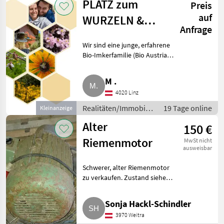
PLATZ zum
Preis
Immobilien
auf
WURZELN &
Anfrage
ENTFALTEN
Wir sind eine junge, erfahrene
gesucht
Bio-Imkerfamilie (Bio Austria
zertifiziert) und suchen im
Raum Linz (Mühlviertel bis Linz-
M .
Land) einen Ort mit
4020 Linz
Naturbezug. Wir suchen P
Realitäten/Immobilien
19 Tage online
Kleinanzeige
/ Sonstige
Alter
150 €
Immobilien
Riemenmotor
MwSt nicht
ausweisbar
Schwerer, alter Riemenmotor
zu verkaufen. Zustand siehe
Fotos. Preis verhandelbar. Nur
Selbstabholung. Privatverkauf,
Sonja Hackl-Schindler
keine Rücknahme, Garantie und
3970 Weitra
Gewährleistung. R