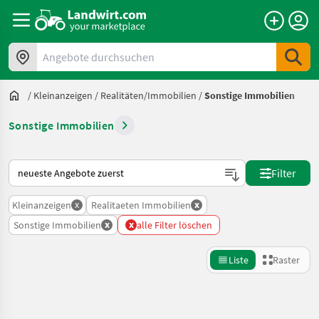
Angebote durchsuchen
/
Kleinanzeigen
/
Realitäten/Immobilien
/
Sonstige Immobilien
Sonstige Immobilien
So wird auf Landwirt.com sortiert
Filter
x
x
Kleinanzeigen
Realitaeten Immobilien
x
x
Sonstige Immobilien
alle Filter löschen
Liste
Raster