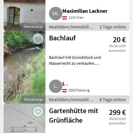
Hollabrunn)
hat 38 m². Sehr günstiger Preis.
Marktplatz
Händlerangebote
Kleinanzeigen
Realitäten/Immobilien Sonstige
Maximilian Lackner
Immobilien
1210 Wien
Realitäten/Immobilien
2 Tage online
Kleinanzeige
/ Sonstige Immobilien
Bachlauf
20 €
MwSt nicht
ausweisbar
Bachlauf mit Grundstück und
Wasserrecht zu verkaufen.
Fläche ist 1, 5 ha (15.000 m²).
Bezirk Hollabrunn, Nähe 2.070
Retz. Realitäten/Immobilien
L .
Sonstige Immobilien
2083 Pleissing
Realitäten/Immobilien
8 Tage online
Kleinanzeige
/ Sonstige Immobilien
Gartenhütte mit
299 €
Grünfläche
MwSt nicht
ausweisbar