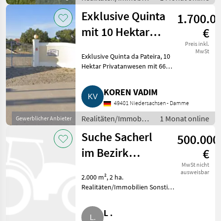
/ Sonstige
Exklusive Quinta
1.700.0
Immobilien
mit 10 Hektar
€
Land, 665 m²
Preis inkl.
MwSt
Exklusive Quinta da Pateira, 10
Wohnfläche,
Hektar Privatanwesen mit 665
Pool
m² Wohnfläche, Pool,
Reitanlage und
KOREN VADIM
landwirtschaftlicher
49401 Niedersachsen - Damme
Infrastruktur in der Region
Lissabon (Portugal)
Realitäten/Immobilien
1 Monat online
Gewerblicher Anbieter
/ Sonstige
Suche Sacherl
500.000
Immobilien
im Bezirk
€
Vöcklabruck/Gmunden
MwSt nicht
ausweisbar
2.000 m², 2 ha.
Realitäten/Immobilien Sonstige
Immobilien
L .