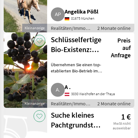
geringfügiger Beschäftigung.
Letztes Jahr habe ich auf einer
Angelika Pößl
Alm bei Salzburg ausg
81675 München
Realitäten/Immobilien
2 Monate online
Kleinanzeige
/ Sonstige
Schlüsselfertige
Preis
Immobilien
auf
Bio-Existenz:
Anfrage
Beerenobstbetrieb
Übernehmen Sie einen top-
etablierten Bio-Betrieb im
Waldviertel und starten Sie
direkt in die Vermarktung. Wir
A .
übergeben unseren
3830 Waidhofen an der Thaya
wirtschaftlich gesunden und
voll zer
Realitäten/Immobilien
2 Monate online
Kleinanzeige
/ Sonstige
Suche kleines
1 €
Immobilien
Pachtgrundstück
MwSt nicht
ausweisbar
für