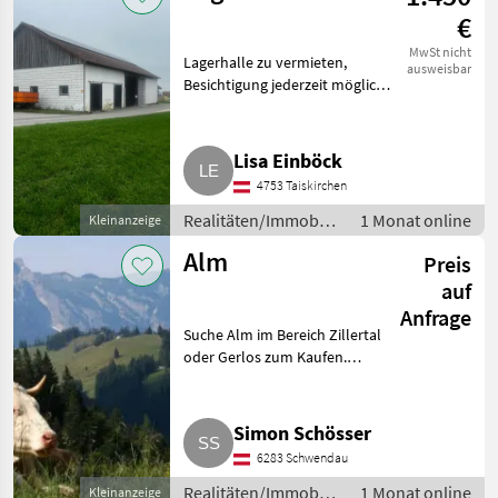
€
MwSt nicht
Lagerhalle zu vermieten,
ausweisbar
Besichtigung jederzeit möglich,
450 qm, Standort Taiskirchen.
Realitäten/Immobilien Sonstige
Immobilien
Lisa Einböck
4753 Taiskirchen
Realitäten/Immobilien
1 Monat online
Kleinanzeige
/ Sonstige
Alm
Preis
Immobilien
auf
Anfrage
Suche Alm im Bereich Zillertal
oder Gerlos zum Kaufen.
Barzahler.
Realitäten/Immobilien Sonstige
Immobilien
Simon Schösser
6283 Schwendau
Realitäten/Immobilien
1 Monat online
Kleinanzeige