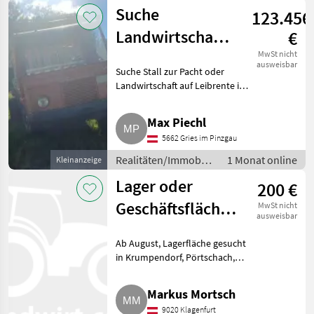
/ Sonstige
Suche
123.456
Immobilien
Landwirtschaft
€
auf Leibrente
MwSt nicht
ausweisbar
Suche Stall zur Pacht oder
oder Stall zur
Landwirtschaft auf Leibrente in
Pacht
Bruck an der Glocknerstraße.
Realitäten/Immobilien Sonstige
Max Piechl
Immobilien
5662 Gries im Pinzgau
Realitäten/Immobilien
1 Monat online
Kleinanzeige
/ Sonstige
Lager oder
200 €
Immobilien
Geschäftsfläche
MwSt nicht
ausweisbar
mieten
Ab August, Lagerfläche gesucht
in Krumpendorf, Pörtschach,
Velden oder Wernberg. Ein
aufgelassenes Geschäftslokal
Markus Mortsch
oder Lagerfläche. Absolut
9020 Klagenfurt
trocken und leicht erreic