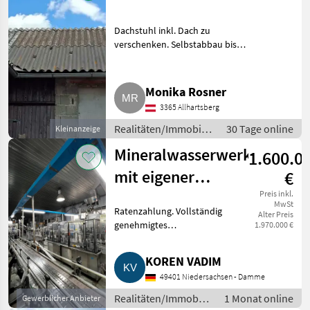
Dachstuhl inkl. Dach zu
verschenken. Selbstabbau bis
spätestens 15.7.2026. Weitere
Auskünfte gerne telefonisch.
Realitäten/Immobilien Sonstige
Monika Rosner
Immobilien
3365 Allhartsberg
Realitäten/Immobilien
30 Tage online
Kleinanzeige
/ Sonstige
Mineralwasserwerk
1.600.0
Immobilien
mit eigener
€
Quelle zu
Preis inkl.
MwSt
Ratenzahlung. Vollständig
Alter Preis
verkaufen,
genehmigtes
1.970.000 €
Ratenzahlung
Mineralwasserwerk mit eigener
Quelle in der Westukraine, 200
KOREN VADIM
km von der EU-Grenze entfernt.
49401 Niedersachsen - Damme
Highlights: Eigene Trink- und
Miner
Realitäten/Immobilien
1 Monat online
Gewerblicher Anbieter