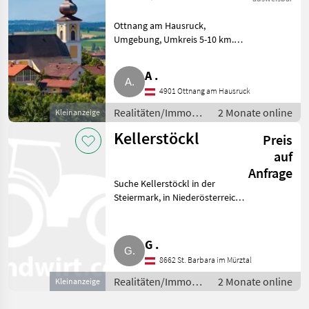
alter Stall etc.
Ottnang am Hausruck,
Umgebung, Umkreis 5-10 km.
KFZ-Techniker,
landwirtschaftlicher
A .
Facharbeiter sucht Platz für
4901 Ottnang am Hausruck
seine 2-3 Oldtimer und
Motoren. Muss nichts Außergew
Realitäten/Immobilien
2 Monate online
Kleinanzeige
/ Sonstige
Kellerstöckl
Preis
Immobilien
auf
Anfrage
Suche Kellerstöckl in der
Steiermark, in Niederösterreich,
im Burgenland, in Kärnten.
Realitäten/Immobilien Sonstige
Immobilien
G .
8662 St. Barbara im Mürztal
Realitäten/Immobilien
2 Monate online
Kleinanzeige
/ Sonstige