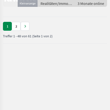
Realitäten/Immobilien
3 Monate online
Kleinanzeige
/ Sonstige
Immobilien
1
2
Treffer
1
-
48
von
61
(Seite 1 von 2)