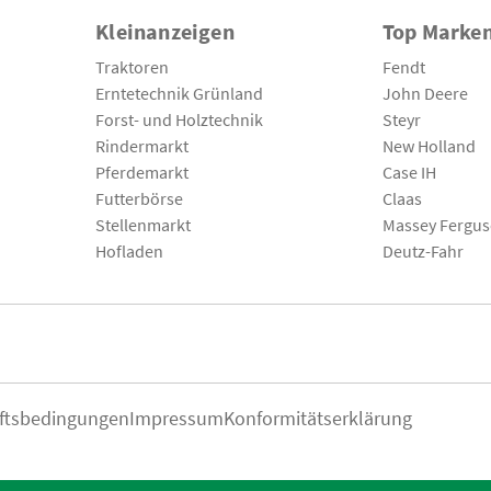
Kleinanzeigen
Top Marke
Traktoren
Fendt
Erntetechnik Grünland
John Deere
Forst- und Holztechnik
Steyr
Rindermarkt
New Holland
Pferdemarkt
Case IH
Futterbörse
Claas
Stellenmarkt
Massey Fergu
Hofladen
Deutz-Fahr
ftsbedingungen
Impressum
Konformitätserklärung