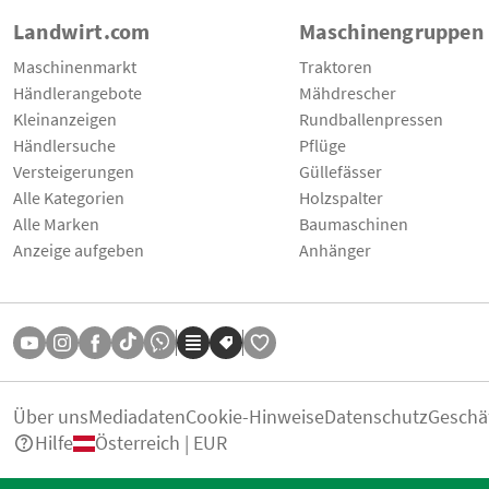
Landwirt.com
Maschinengruppen
Maschinenmarkt
Traktoren
Händlerangebote
Mähdrescher
Kleinanzeigen
Rundballenpressen
Händlersuche
Pflüge
Versteigerungen
Güllefässer
Alle Kategorien
Holzspalter
Alle Marken
Baumaschinen
Anzeige aufgeben
Anhänger
Über uns
Mediadaten
Cookie-Hinweise
Datenschutz
Geschä
Hilfe
Österreich | EUR