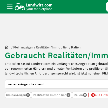
/
Kleinanzeigen
/
Realitäten/Immobilien
/
Italien
Gebraucht Realitäten/Immo
Entdecken Sie auf Landwirt.com ein umfangreiches Angebot an gebrauch
von renommierten Händlern und privaten Verkäufern und profitieren Sie
landwirtschaftlichen Anforderungen gerecht wird, ist jetzt nur einen Klic
So wird auf Landwirt.com sortiert
x
x
x
x
Kleinanzeigen
Realitaeten Immobilien
Italien
alle Filt