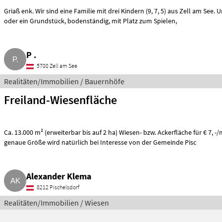
Griaß enk. Wir sind eine Familie mit drei Kindern (9, 7, 5) aus Zell am See. Unser Traum: ein Haus, ein Hof
oder ein Grundstück, bodenständig, mit Platz zum Spielen,
P .
5700 Zell am See
Realitäten/Immobilien / Bauernhöfe
Freiland-Wiesenfläche
Ca. 13.000 m² (erweiterbar bis auf 2 ha) Wiesen- bzw. Ackerfläche für € 7, -
genaue Größe wird natürlich bei Interesse von der Gemeinde Pisc
Alexander Klema
8212 Pischelsdorf
Realitäten/Immobilien / Wiesen