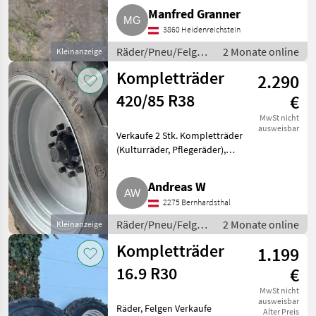
Zustand, oder 355/50R22, 5
Manfred Granner
oder ähnliche Größe, keine
3860 Heidenreichstein
Agrotrailer. Waldviertel, NÖ. R
Räder/Pneu/Felgen
2 Monate online
Kleinanzeige
/ Kompletträder
Kompletträder
2.290
420/85 R38
€
MwSt nicht
ausweisbar
Verkaufe 2 Stk. Kompletträder
(Kulturräder, Pflegeräder),
Fixfelge 420/85 R38 Petlas TA-
110. Reifen und Felgen in
Andreas W
Ordnung, Profiltiefe ca. 50 %.
2275 Bernhardsthal
Verkaufsgrund: Umber
Räder/Pneu/Felgen
2 Monate online
Kleinanzeige
/ Kompletträder
Kompletträder
1.199
16.9 R30
€
MwSt nicht
ausweisbar
Räder, Felgen Verkaufe
Alter Preis