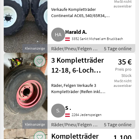
AC65
MwSt nicht
ausweisbar
Verkaufe Kompletträder
Continental AC65, 540/65R34,
440/65R24, Profiltiefe 2–3 cm,
Lochkreis vorne 210/280 mm,
Harald A.
Lochkreis hinten 160/205 mm,
3352 Sankt Michael am Bruckbach
passend für Lindner, teil
Räder/Pneu/Felgen /
5 Tage online
Kleinanzeige
Kompletträder
3 Kompletträder
35 €
12-18, 6-Loch
Preis pro
Stück
Anhänger,
MwSt nicht
Räder, Felgen Verkaufe 3
ausweisbar
Landmaschine
Kompletträder (Reifen inkl.
Felgen). Reifengröße: 12-18,
Felgen: 6-Loch, Lochkreis: 6 ×
S .
205 mm, Mittenloch: ca. 160
2264 Jedenspeigen
mm, Reifenmarken: Dunlop.
Räder/Pneu/Felgen /
5 Tage online
Kleinanzeige
Kompletträder
Kompletträder
1.100