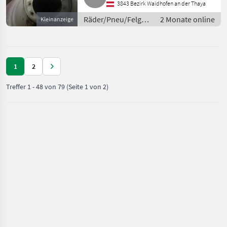
3843 Bezirk Waidhofen an der Thaya
Räder/Pneu/Felgen
2 Monate online
Kleinanzeige
/ Kompletträder
1
2
Treffer
1
-
48
von
79
(Seite 1 von 2)