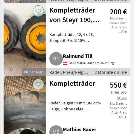
/ Kompletträder
Kompletträder
200 €
von Steyr 190,
MwSt nicht
ausweisbar
545 o. Ä.
Alter Preis
100 €
Kompletträder 12, 4 x 28,
Semperit. Profil 10%.
Räder/Pneu/Felgen
Kompletträder
Raimund Till
3643 Maria Laach am Jauerling
Räder/Pneu/Felgen
2 Monate online
Kleinanzeige
/ Kompletträder
Kompletträder
550 €
Preis pro
Stück
Räder, Felgen 5x mit 10-Loch-
MwSt nicht
ausweisbar
Felge, 1 ohne Felge.
Alter Preis
Räder/Pneu/Felgen
600 €
Kompletträder
Mathias Bauer