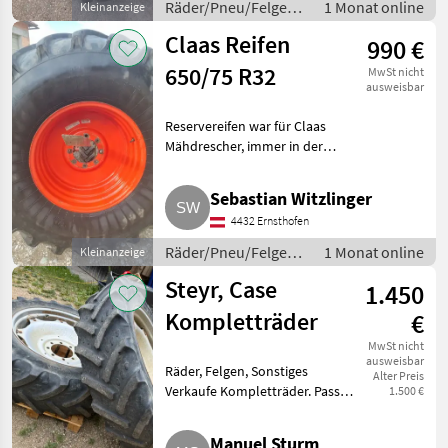
Räder/Pneu/Felgen /
1 Monat online
Kleinanzeige
Kompletträder
Claas Reifen
990 €
650/75 R32
MwSt nicht
ausweisbar
Reservereifen war für Claas
Mähdrescher, immer in der
Halle gelagert.
Räder/Pneu/Felgen
Sebastian Witzlinger
Kompletträder
4432 Ernsthofen
Räder/Pneu/Felgen /
1 Monat online
Kleinanzeige
Kompletträder
Steyr, Case
1.450
Kompletträder
€
MwSt nicht
ausweisbar
Räder, Felgen, Sonstiges
Alter Preis
Verkaufe Kompletträder. Passen
1.500 €
auf Steyr 958 bis 975 bzw. Case
CS 58 bis 75. Reifen hinten,
Manuel Sturm