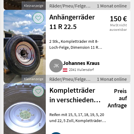
Räder/Pneu/Felgen /
1 Monat online
Kleinanzeige
Kompletträder
Anhängerräder
150 €
11 R 22.5
MwSt nicht
ausweisbar
2 Stk., Kompletträder mit 8-
Loch-Felge, Dimension 11 R
22.5. € 150, -/Stk..
Räder/Pneu/Felgen
Johannes Kraus
Kompletträder
2041 Wullersdorf
Räder/Pneu/Felgen /
1 Monat online
Kleinanzeige
Kompletträder
Kompletträder
Preis
auf
in verschiedenen
Anfrage
Dimensionen
Reifen mit 15, 5, 17, 18, 19, 5, 20
bzw. nur Reifen
und 22, 5 Zoll, Kompletträder
inkl. 6, 8 und 10 Lochfelgen bzw.
nur Reifen ohne Felge