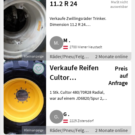
11.2 R 24
MwSt nicht
ausweisbar
Verkaufe Zwillingsräder Trinker.
Dimension 11.2 R 24.
Räder/Pneu/Felgen
Kompletträder
M .
2700 Wiener Neustadt
Räder/Pneu/Felgen
2 Monate online
Kleinanzeige
/ Kompletträder
Verkaufe Reifen
Preis
auf
Cultor
Anfrage
480/70R28
1 Stk. Cultor 480/70R28 Radial,
war auf einem JD6820/Spur 2, 2.
Bitte melden.
Räder/Pneu/Felgen
G .
Kompletträder
2225 Zistersdorf
Räder/Pneu/Felgen
2 Monate online
Kleinanzeige