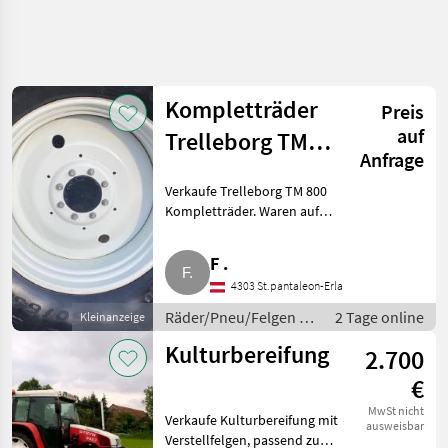
Suche
verfeinern
Kompletträder
Preis
Kategorie
Land
Filter
4
2
auf
Trelleborg TM
Anfrage
800, 650/65 R38,
79
AKTUELLER
Zurücksetzen
Ergebnisse
Verkaufe Trelleborg TM 800
PFAD
540/65 R28
anzeigen
Kompletträder. Waren auf
Landtechnik
einem Steyr CVT 6145 Ecotech
montiert. Felgen sind
Raeder
F .
Pneu
neuwertig. Reifendimension
Felgen
4303 St.pantaleon-Erla
hinten: 650/65 R38, vorne:
540/65 R
Komplettraeder
Räder/Pneu/Felgen /
2 Tage online
Kleinanzeige
Kompletträder
Kulturbereifung
2.700
KATEGORIE
WÄHLEN
€
Kompletträder
79
MwSt nicht
Verkaufe Kulturbereifung mit
ausweisbar
Verstellfelgen, passend zu