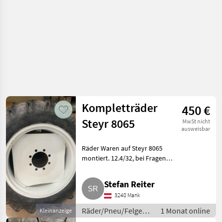
Kompletträder
450 €
Steyr 8065
MwSt nicht
ausweisbar
Räder Waren auf Steyr 8065
montiert. 12.4/32, bei Fragen
bitte melden.
Räder/Pneu/Felgen
Stefan Reiter
Kompletträder
3240 Mank
Räder/Pneu/Felgen /
1 Monat online
Kleinanzeige
Kompletträder