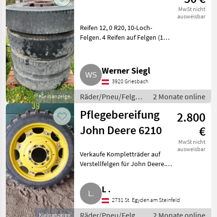
MwSt nicht
ausweisbar
Reifen 12, 0 R20, 10-Loch-
Felgen. 4 Reifen auf Felgen (1
Stk. Reifen kaputt), plus 3
Reifen, alles zusammen € 50, -.
Räder/Pneu/Felgen
Werner Siegl
Kompletträder
3920 Griesbach
Räder/Pneu/Felgen
2 Monate online
Kleinanzeige
/ Kompletträder
Pflegebereifung
2.800
John Deere 6210
€
MwSt nicht
ausweisbar
Verkaufe Kompletträder auf
Verstellfelgen für John Deere.
Spurbreite 1, 50 m. Hinten:
230/95 R44, Restprofil 30 %,
L .
vorne: 210/95 R32, Restprofil 95
2731 St. Egyden am Steinfeld
%. Waren auf einen
Räder/Pneu/Felgen
2 Monate online
Kleinanzeige