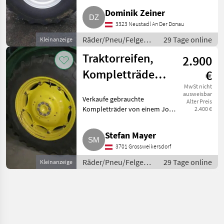
Kompletträder
Dominik Zeiner
3323 Neustadl An Der Donau
Räder/Pneu/Felgen /
29 Tage online
Kleinanzeige
Kompletträder
Traktorreifen,
2.900
Kompletträder
€
John Deere 5080
MwSt nicht
ausweisbar
Verkaufe gebrauchte
Alter Preis
Kompletträder von einem John
2.400 €
Deere 5080 wegen Umstellung
auf Kulturräder. Die Räder sind
Stefan Mayer
in einem sehr guten Zustand.
3701 Grossweikersdorf
Auch getrennter Verkauf (nu
Räder/Pneu/Felgen /
29 Tage online
Kleinanzeige
Kompletträder