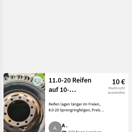
/ Kompletträder
11.0-20 Reifen
10 €
auf 10-
MwSt nicht
ausweisbar
Lochfelgen
Reifen lagen länger im Freien,
8.0-20 Sprengringfelgen, Preis
VB. 2 Stk. zusammen € 10, -.
Zustand Reifen und Felgen laut
A .
Fotos. Räder/Pneu/Felgen
3873 Brand-Nagelberg