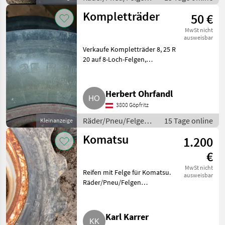
Kompletträder
Kompletträder
50 €
MwSt nicht
ausweisbar
Verkaufe Kompletträder 8, 25 R
20 auf 8-Loch-Felgen,
mittelstehend, Profil 80 %,
leicht rissig. Preis: € 50, - pro
Stk.. Räder/Pneu/Felgen
Herbert Ohrfandl
Kompletträder
3800 Göpfritz
Räder/Pneu/Felgen /
15 Tage online
Kleinanzeige
Kompletträder
Komatsu
1.200
€
MwSt nicht
Reifen mit Felge für Komatsu.
ausweisbar
Räder/Pneu/Felgen
Kompletträder
Karl Karrer