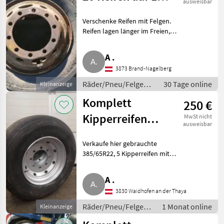
ausweisbar
Loch-Felgen
Verschenke Reifen mit Felgen.
Reifen lagen länger im Freien,
8.0-20 Sprengringfelgen, Preis
VB. 2 Stk. zusammen € 10, -.
A .
Zustand Reifen und Felgen laut
3873 Brand-Nagelberg
Fotos. Räder/P
Räder/Pneu/Felgen /
30 Tage online
Kleinanzeige
Kompletträder
Komplett
250 €
Kipperreifen
MwSt nicht
ausweisbar
385/65R22,5 8
Verkaufe hier gebrauchte
Loch ET0
385/65R22, 5 Kipperreifen mit
neuen 8 Loch Felgen ET0. Ideal
zum Umrüsten von 20 Zoll auf
A .
22, 5. Mitten- und
3830 Waidhofen an der Thaya
bolzenzentriert. Preis pro Stk..
Räder/Pneu/Felgen /
1 Monat online
Kleinanzeige
Kompletträder