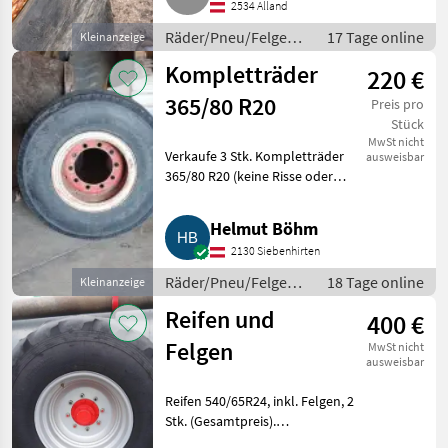
2534 Alland
Räder/Pneu/Felgen /
17 Tage online
Kleinanzeige
Kompletträder
Kompletträder
220 €
365/80 R20
Preis pro
Stück
MwSt nicht
Verkaufe 3 Stk. Kompletträder
ausweisbar
365/80 R20 (keine Risse oder
Beschädigungen) auf 10
Lochfelgen. Räder/Pneu/Felgen
Helmut Böhm
Kompletträder
2130 Siebenhirten
Räder/Pneu/Felgen /
18 Tage online
Kleinanzeige
Kompletträder
Reifen und
400 €
Felgen
MwSt nicht
ausweisbar
Reifen 540/65R24, inkl. Felgen, 2
Stk. (Gesamtpreis).
Räder/Pneu/Felgen