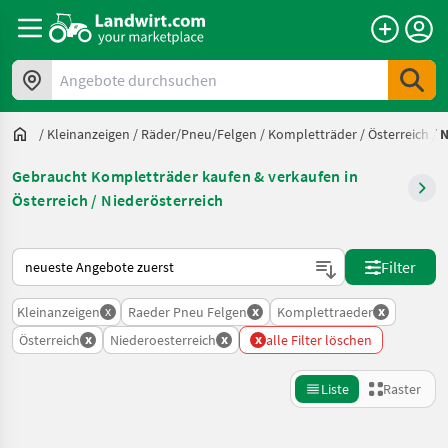
Angebote durchsuchen
/
Kleinanzeigen
/
Räder/Pneu/Felgen
/
Kompletträder
/
Österreich
/
N
Gebraucht Kompletträder kaufen & verkaufen in
Österreich / Niederösterreich
So wird auf Landwirt.com sortiert
Filter
x
x
x
Kleinanzeigen
Raeder Pneu Felgen
Komplettraeder
x
x
x
Österreich
Niederoesterreich
alle Filter löschen
Liste
Raster