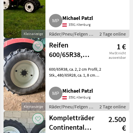
MARKTPLATZ
Steyr, Case, Fendt, Deutz, Valtra.
9.5R28, 9.5R44, guter Zustand.
Marktplatz
Händlerangebote
Kleinanzeigen
Räder/Pneu/Felgen
Michael Patzl
Kompletträder
3591 Altenburg
Räder/Pneu/Felgen /
2 Tage online
Kleinanzeige
Kompletträder
Reifen
1 €
600/65R38,
MwSt nicht
ausweisbar
480/65R28
600/65R38, ca. 2, 2 cm Profil, 2
Stk., 480/65R28, ca. 1, 8 cm
Profil, 2 Stk. Tausche gegen eine
Kiste Bier. Räder/Pneu/Felgen
Michael Patzl
Kompletträder
3591 Altenburg
Räder/Pneu/Felgen /
2 Tage online
Kleinanzeige
Kompletträder
Kompletträder
2.500
Continental
€