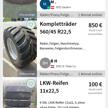
M .
abzugeben, Breitreifen, diverse
3852 Gastern
Kipperreifen s
Räder/Pneu/Felgen /
1 Monat online
Kleinanzeige
Kompletträder
Kompletträder
850 €
560/45 R22,5
MwSt nicht
ausweisbar
Räder, Felgen, Maschinetyp,
Bauweise, Felgendurchmesser
Verkaufe 2 Stk. Kompletträder
560/45 R22, 5 inkl. Felge, 8-Loch
B H
(221/275 Standard-
3352 St. Peter/Au
Radanschluss), ET-50,
Lochdurchm
Räder/Pneu/Felgen /
1 Monat online
Kleinanzeige
Kompletträder
LKW-Reifen
100 €
11x22,5
MwSt nicht
ausweisbar
6 Stk. LKW-Reifen 11x22, 5, einer
ohne Felge, 10-Loch-Felgen.