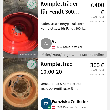
Kompletträder
7.400
für Fendt 300
€
400 Vario
MwSt nicht
ausweisbar
Räder, Maschinetyp: Traktoren
600/65R38
Komplettsatz für Fendt 300 400
540/65R24
Vario, Trelleborg TM800,
540/65R24, 600/65R38, mit 80 %
A .
Profil, wegen Umbereifung
4303 Sankt Pantaleon
abzugeben. Räder/Pneu/F
Räder/Pneu/Felgen /
1 Monat online
Kleinanzeige
Kompletträder
Komplettrad
300 €
10.00-20
MwSt nicht
ausweisbar
Verkaufe 1 Stk. Komplettrad
10.00-20. Profil ca. 85%.
Räder/Pneu/Felgen
Kompletträder
Franziska Zellhofer
3820 Raabs An Der Thaya