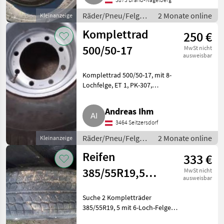
Kompletträder
Räder/Pneu/Felgen
2 Monate online
Kleinanzeige
/ Kompletträder
Komplettrad
250 €
500/50-17
MwSt nicht
ausweisbar
Komplettrad 500/50-17, mit 8-
Lochfelge, ET 1, PK-307,
neuwertig. Räder/Pneu/Felgen
Kompletträder
Andreas Ihm
3464 Seitzersdorf
Räder/Pneu/Felgen
2 Monate online
Kleinanzeige
/ Kompletträder
Reifen
333 €
385/55R19,5
MwSt nicht
ausweisbar
oder
Suche 2 Kompletträder
355/50R22,5
385/55R19, 5 mit 6-Loch-Felgen
für Fuhrmann Kipper in gutem