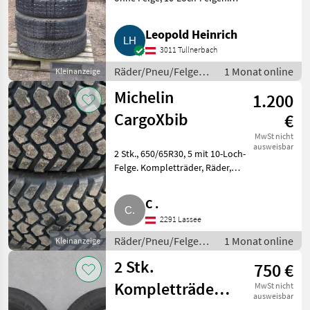
Räder/Pneu/Felgen
Kompletträder
Leopold Heinrich
3011 Tullnerbach
Räder/Pneu/Felgen /
1 Monat online
Kleinanzeige
Kompletträder
Michelin
1.200
CargoXbib
€
MwSt nicht
ausweisbar
2 Stk., 650/65R30, 5 mit 10-Loch-
Felge. Kompletträder, Räder,
Reifen, Felgen.
Räder/Pneu/Felgen
C .
Kompletträder
2291 Lassee
Räder/Pneu/Felgen /
1 Monat online
Kleinanzeige
Kompletträder
2 Stk.
750 €
Kompletträder
MwSt nicht
ausweisbar