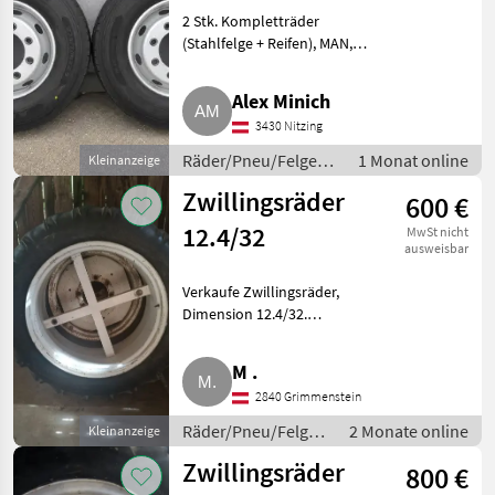
MAN, Goodyear
2 Stk. Kompletträder
KMAX S
(Stahlfelge + Reifen), MAN,
Goodyear KMAX S. Preis: € 750, -
für beide Räder. Verkaufe 2
Alex Minich
komplette LKW-Räder
3430 Nitzing
bestehend aus Original MAN
Stahlfelg
Räder/Pneu/Felgen /
1 Monat online
Kleinanzeige
Kompletträder
Zwillingsräder
600 €
12.4/32
MwSt nicht
ausweisbar
Verkaufe Zwillingsräder,
Dimension 12.4/32.
Räder/Pneu/Felgen
Kompletträder
M .
2840 Grimmenstein
Räder/Pneu/Felgen
2 Monate online
Kleinanzeige
/ Kompletträder
Zwillingsräder
800 €