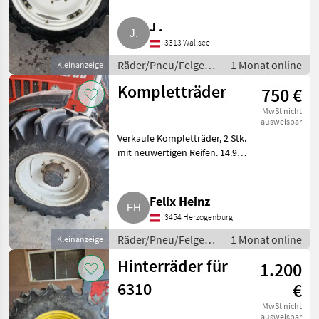
R44 und 270/80 R32.
Räder/Pneu/Felgen
J .
Kompletträder
3313 Wallsee
Räder/Pneu/Felgen /
1 Monat online
Kleinanzeige
Kompletträder
Kompletträder
750 €
MwSt nicht
ausweisbar
Verkaufe Kompletträder, 2 Stk.
mit neuwertigen Reifen. 14.9
R26 waren auf einem 8130
montiert. Preis für beide.
Räder/Pneu/Felgen
Felix Heinz
Kompletträder
3454 Herzogenburg
Räder/Pneu/Felgen /
1 Monat online
Kleinanzeige
Kompletträder
Hinterräder für
1.200
6310
€
MwSt nicht
ausweisbar