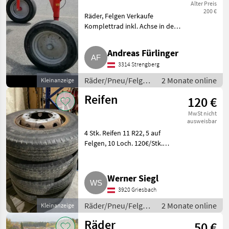
215/65 R15, 2
Alter Preis
200 €
Räder, Felgen Verkaufe
Stk.
Komplettrad inkl. Achse in der
Dimension 215/65 R15. War auf
Pöttinger Top 800. 2 Stk..
Andreas Fürlinger
Räder/Pneu/Felgen
3314 Strengberg
Kompletträder
Räder/Pneu/Felgen
2 Monate online
Kleinanzeige
/ Kompletträder
Reifen
120 €
MwSt nicht
ausweisbar
4 Stk. Reifen 11 R22, 5 auf
Felgen, 10 Loch. 120€/Stk.
Räder/Pneu/Felgen
Kompletträder
Werner Siegl
3920 Griesbach
Räder/Pneu/Felgen
2 Monate online
Kleinanzeige
/ Kompletträder
Räder
50 €