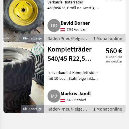
Verkaufe Hinterräder
460/85R38, Profil neuwertig.
Waren montiert auf einem 6310.
Räder/Pneu/Felgen
David Dorner
Kompletträder
3361 Aschbach
Räder/Pneu/Felgen /
1 Monat online
Kleinanzeige
Kompletträder
Kompletträder
560 €
540/45 R22,5
MwSt nicht
ausweisbar
Reifen
Ich verkaufe 4 Kompletträder
mit 10-Loch Stahlfelge inkl.
Reifen mit der Dimension
560/45-22.5, Profiltiefe ca. 25
Markus Jandl
mm, sehr guter Zustand, Preis
3322 Viehdorf
pro Stk.. Räder/Pneu
Räder/Pneu/Felgen /
1 Monat online
Kleinanzeige
Kompletträder