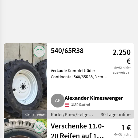
540/65R38
2.250
€
MwSt nicht
Verkaufe Kompletträder
ausweisbar
Continental 540/65R38, 3 cm
Profil, Innenkreisdurchmesser
140 mm, Lochkreis 205 mm.
Räder/Pneu/Felgen
Alexander Kimeswenger
Kompletträder
3350 Radhof
Räder/Pneu/Felgen /
30 Tage online
Kleinanzeige
Kompletträder
Verschenke 11.0-
1 €
20 Reifen auf 10-
MwSt nicht