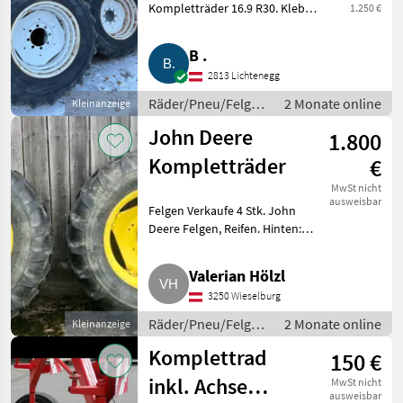
Kompletträder 16.9 R30. Kleber-
1.250 €
Bereifung. Felgenbohrung 220
und Lochkreis 275. Passend zu
B .
Steyr und Lindner. Standort
2813 Lichtenegg
Niederösterreich. Preis V
Räder/Pneu/Felgen
2 Monate online
Kleinanzeige
/ Kompletträder
John Deere
1.800
Kompletträder
€
MwSt nicht
ausweisbar
Felgen Verkaufe 4 Stk. John
Deere Felgen, Reifen. Hinten:
520/70R38, Profiltiefe: 3 cm,
Lochdm.: 15 cm, Loch-zu-Loch-
Valerian Hölzl
Abstand: 20 cm. Vorne: 16.9-24,
3250 Wieselburg
Profiltiefe: 3 b
Räder/Pneu/Felgen
2 Monate online
Kleinanzeige
/ Kompletträder
Komplettrad
150 €
inkl. Achse
MwSt nicht
ausweisbar