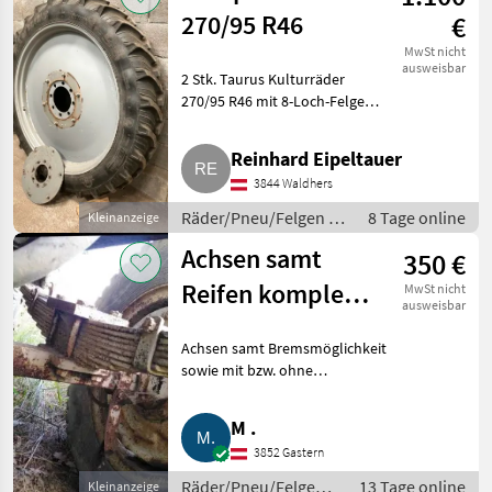
270/95 R46
€
MwSt nicht
ausweisbar
2 Stk. Taurus Kulturräder
270/95 R46 mit 8-Loch-Felge
(IHC), Adapterring für Steyr
dabei. Räder/Pneu/Felgen
Reinhard Eipeltauer
Kompletträder
3844 Waldhers
Räder/Pneu/Felgen /
8 Tage online
Kleinanzeige
Kompletträder
Achsen samt
350 €
Reifen komplett
MwSt nicht
ausweisbar
abzugeben
Achsen samt Bremsmöglichkeit
sowie mit bzw. ohne
Federpaket und mit Reifen,
Rädern. Kompletträder für
M .
Hänger, Kipper, Streuer,
3852 Gastern
Ladewagen, Blattfedern etc.
Alternativ
Räder/Pneu/Felgen /
13 Tage online
Kleinanzeige