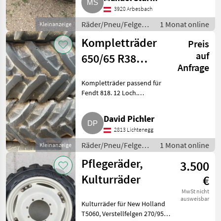
340/85 R36, ca. 40 % Profil.
3920 Arbesbach
Reifen vorne, 320/85
Räder/Pneu/Felgen /
1 Monat online
Kleinanzeige
Kompletträder
Kompletträder
Preis
auf
650/65 R38
Anfrage
passend für
Kompletträder passend für
Fendt 818
Fendt 818. 12 Loch.
Räder/Pneu/Felgen
Kompletträder
David Pichler
2813 Lichtenegg
Räder/Pneu/Felgen /
1 Monat online
Kleinanzeige
Kompletträder
Pflegeräder,
3.500
Kulturräder
€
MwSt nicht
ausweisbar
Kulturräder für New Holland
T5060, Verstellfelgen 270/95