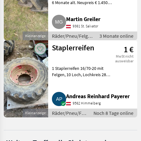
6 Monate alt. Neupreis € 1.450, -,
MARKTPLATZ
Rechnung vorhanden. Profil
Marktplatz
Händlerangebote
Kleinanzeigen
100%. Räder/Pneu/Felgen
Martin Greiler
Kommunalreifen
9361 St. Salvator
Räder/Pneu/Felgen
3 Monate online
Kleinanzeige
/ Kommunalreifen
Staplerreifen
1 €
MwSt nicht
ausweisbar
1 Staplerreifen 16/70-20 mit
Felgen, 10 Loch, Lochkreis 280
mm. Räder/Pneu/Felgen
Kommunalreifen
Andreas Reinhard Payerer
9562 Himmelberg
Räder/Pneu/Felgen
Noch 8 Tage online
Kleinanzeige
/
Kommunalreifen