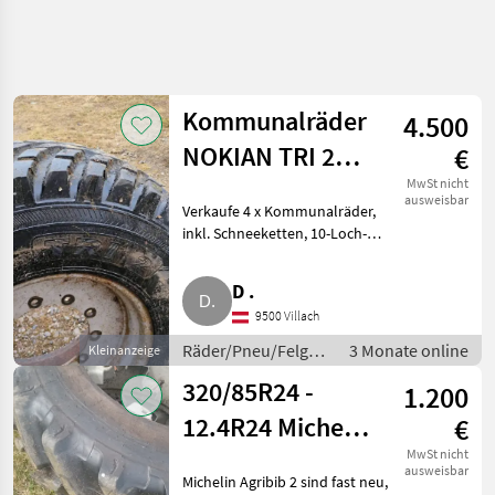
Suche
verfeinern
Kommunalräder
4.500
Kategorie
Land
Filter
4
2
NOKIAN TRI 2
€
400/80 R24
3
MwSt nicht
AKTUELLER
ausweisbar
Zurücksetzen
Ergebnisse
Verkaufe 4 x Kommunalräder,
PFAD
Unimog
anzeigen
inkl. Schneeketten, 10-Loch-
Landtechnik
Felgen, Lochkreis: 335 mm,
Nabe Dm.: 289 mm. Felgen
Raeder
D .
Pneu
passen z.B. auf Fastrac erste
Felgen
9500 Villach
Baureihe. Garantie, Gewährl
Kommunalreifen
Räder/Pneu/Felgen
3 Monate online
Kleinanzeige
/ Kommunalreifen
320/85R24 -
1.200
KATEGORIE
WÄHLEN
12.4R24 Michelin
€
Kommunalreifen
3
Agribib
MwSt nicht
ausweisbar
Michelin Agribib 2 sind fast neu,