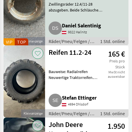
Zwillingsräder 12.4/11-28
abzugeben. Beide Schläuche
neu. Räder/Pneu/Felgen
Traktorräder
Daniel Salentinig
9822 Mallnitz
Räder/Pneu/Felgen /
1 Std. online
VIP
TOP
Kleinanzeige
Traktorräder
Reifen 11.2-24
165 €
Preis pro
Stück
Bauweise: Radialreifen
MwSt nicht
ausweisbar
Neuwertige Traktorreifen.
Räder/Pneu/Felgen
Traktorräder
Stefan Ettinger
4694 Ohlsdorf
Räder/Pneu/Felgen /
1 Std. online
Kleinanzeige
Traktorräder
John Deere
1.950