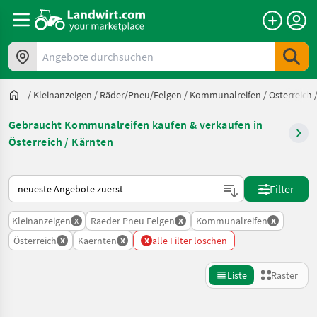
Angebote durchsuchen
/
Kleinanzeigen
/
Räder/Pneu/Felgen
/
Kommunalreifen
/
Österreich
Gebraucht Kommunalreifen kaufen & verkaufen in
Österreich / Kärnten
So wird auf Landwirt.com sortiert
Filter
x
x
x
Kleinanzeigen
Raeder Pneu Felgen
Kommunalreifen
x
x
x
Österreich
Kaernten
alle Filter löschen
Liste
Raster