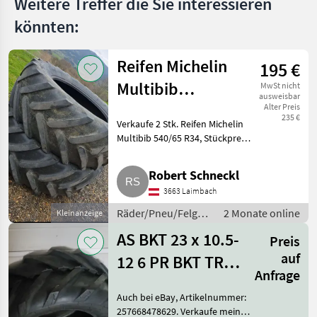
Weitere Treffer die Sie interessieren
könnten:
Reifen Michelin
195 €
Multibib
MwSt nicht
ausweisbar
540/65R34
Alter Preis
235 €
Verkaufe 2 Stk. Reifen Michelin
Multibib 540/65 R34, Stückpreis.
Reifen wurden schlauchlos
gefahren, waren immer dicht.
Robert Schneckl
Verkauf wegen Neubereifung.
3663 Laimbach
Räder/Pneu/Felgen
Räder/Pneu/Felgen
2 Monate online
Kleinanzeige
/ Traktorräder
AS BKT 23 x 10.5-
Preis
auf
12 6 PR BKT TR-
Anfrage
315 TL Terra
Auch bei eBay, Artikelnummer:
Traktorbereifung
257668478629. Verkaufe meine