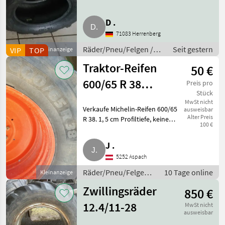
neue 2 Stk. AS Terra Bereifung
BKT 23 x 10.5-12 6 PR BKT TR-
D .
315 TL Terra Traktorbereifung
71083 Herrenberg
für Kleintraktor
Räder/Pneu/Felgen /
Seit gestern
VIP
TOP
Kleinanzeige
Traktorräder
Traktor-Reifen
50 €
600/65 R 38
Preis pro
Stück
Michelin
MwSt nicht
Verkaufe Michelin-Reifen 600/65
ausweisbar
Alter Preis
R 38. 1, 5 cm Profiltiefe, keine
100 €
Risse oder Schnitte, 100 %
dicht, ohne Felgen.
J .
Räder/Pneu/Felgen
5252 Aspach
Traktorräder
Räder/Pneu/Felgen /
10 Tage online
Kleinanzeige
Traktorräder
Zwillingsräder
850 €
12.4/11-28
MwSt nicht
ausweisbar