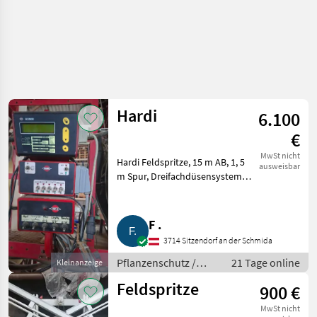
Hardi
6.100
€
MwSt nicht
Hardi Feldspritze, 15 m AB, 1, 5
ausweisbar
m Spur, Dreifachdüsensystem.
Pflanzenschutz Feldspritzen
F .
3714 Sitzendorf an der Schmida
Pflanzenschutz /
21 Tage online
Kleinanzeige
Feldspritzen
Feldspritze
900 €
MwSt nicht