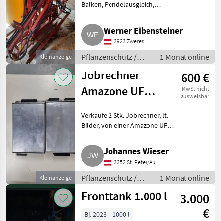
Balken, Pendelausgleich,
Hubmast, Handwaschbehälter,
neue Pumpe, neuwertiger
Werner Eibensteiner
Düsensatz. Pflanzenschutz
3923 Zweres
Feldspritzen
Pflanzenschutz /
1 Monat online
Kleinanzeige
Feldspritzen
Jobrechner
600 €
Amazone UF
MwSt nicht
ausweisbar
1201
Verkaufe 2 Stk. Jobrechner, lt.
Bilder, von einer Amazone UF
1201 Pflanzenschutzspritze, Bj.:
2003.
Johannes Wieser
Geschwindigkeitsabhängiges
3352 St. Peter/Au
Ausbringen möglich. Keine
Mängel oder
Pflanzenschutz /
1 Monat online
Kleinanzeige
Feldspritzen
Fronttank 1.000 l
3.000
€
Bj. 2023
1000 l