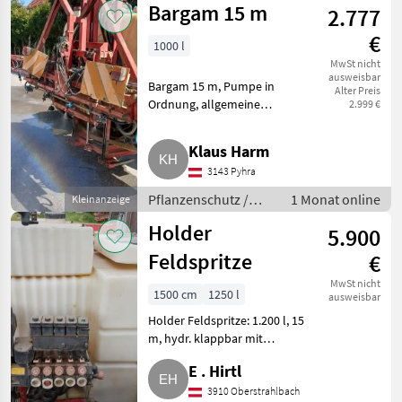
Bargam 15 m
2.777
€
1000 l
MwSt nicht
ausweisbar
Bargam 15 m, Pumpe in
Alter Preis
Ordnung, allgemeine
2.999 €
Gebrauchspuren, hydr.
klappbar. Pflanzenschutz
Klaus Harm
Feldspritzen
3143 Pyhra
Pflanzenschutz /
1 Monat online
Kleinanzeige
Feldspritzen
Holder
5.900
Feldspritze
€
MwSt nicht
1500 cm
1250 l
ausweisbar
Holder Feldspritze: 1.200 l, 15
m, hydr. klappbar mit
Einspülschleuse, preiswertig,
E . Hirtl
servicegepflegter sowie gut
erhaltener Zustand.
3910 Oberstrahlbach