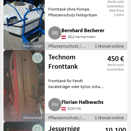
MwSt nicht
ausweisbar
Fronttank ohne Pumpe.
Alter Preis
Pflanzenschutz Feldspritzen
3.200 €
Bernhard Becherer
3922 Harmannstein
Pflanzenschutz /
1 Monat online
Kleinanzeige
Feldspritzen
Technom
450 €
Fronttank
MwSt nicht
ausweisbar
Fronttank für Fendt
Geräteträger oder Xylon, Inhalt
1.400 l. Guter Zustand.
Pflanzenschutz Feldspritzen
Florian Halbwachs
3233 Kilb
Pflanzenschutz /
1 Monat online
Kleinanzeige
Feldspritzen
Jessernigg
10.100