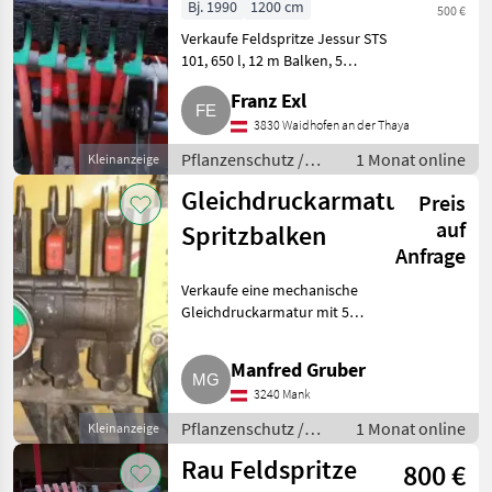
Bj. 1990
1200 cm
500 €
Verkaufe Feldspritze Jessur STS
101, 650 l, 12 m Balken, 5
Teilbreiten, Armatur und Düsen
Franz Exl
2024 erneuert, Pickerl 4/27.
Pflanzenschutz Feldspritzen
3830 Waidhofen an der Thaya
Pflanzenschutz /
1 Monat online
Kleinanzeige
Feldspritzen
Gleichdruckarmatur
Preis
auf
Spritzbalken
Anfrage
Verkaufe eine mechanische
Gleichdruckarmatur mit 5
Teilbreiten, einen 10 m
Nirospritzbalken mit Niro
Manfred Gruber
Teejetdüsen 11006 VS sowie
3240 Mank
einen Saugfilter. Pflanzenschutz
Feld
Pflanzenschutz /
1 Monat online
Kleinanzeige
Feldspritzen
Rau Feldspritze
800 €