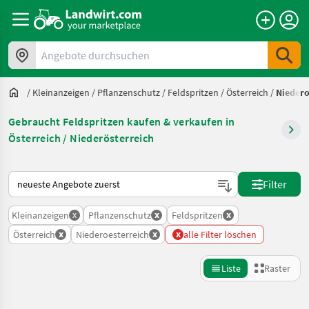
Angebote durchsuchen
/
Kleinanzeigen
/
Pflanzenschutz
/
Feldspritzen
/
Österreich
/
Niedero
Gebraucht Feldspritzen kaufen & verkaufen in
Österreich / Niederösterreich
So wird auf Landwirt.com sortiert
Filter
x
x
x
Kleinanzeigen
Pflanzenschutz
Feldspritzen
x
x
x
Österreich
Niederoesterreich
alle Filter löschen
Liste
Raster