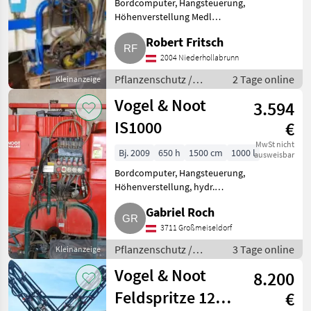
Bordcomputer, Hangsteuerung,
Rau
10
Höhenverstellung Medl
Feldspritze 880 l, 15 m, inkl.
Robert Fritsch
Reinwassertank und
Hardi
6
Handwaschbehälter, hydr.
2004 Niederhollabrunn
Hangausgleich, mechanisch
Jessur
3
Pflanzenschutz /
2 Tage online
Kleinanzeige
klappbar. TÜV b
Feldspritzen
Vogel & Noot
3.594
Vogel&Noot
3
IS1000
€
Alle 17
MwSt nicht
anzeigen
Bj. 2009
650 h
1500 cm
1000 l
ausweisbar
Bordcomputer, Hangsteuerung,
MARKTPLATZ
Höhenverstellung, hydr.
Marktplatz
Händlerangebote
Kleinanzeigen
klappbar, Bauart: angebaut Ich
Gabriel Roch
verkaufe hier meine top
funktionierende Vogel & Noot
3711 Großmeiseldorf
IS100. Grund dafür ist eine Neua
Pflanzenschutz /
3 Tage online
Kleinanzeige
Feldspritzen
Vogel & Noot
8.200
Feldspritze 12,5
€