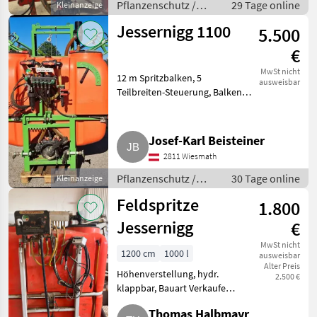
Pflanzenschutz /
29 Tage online
Kleinanzeige
Spritzcomput
Feldspritzen
Jessernigg 1100
5.500
€
MwSt nicht
12 m Spritzbalken, 5
ausweisbar
Teilbreiten-Steuerung, Balken
getrennt voneinander
auslegbar, 400 l Zusatzbehälter
und Handwaschbehälter.
Josef-Karl Beisteiner
Pflanzenschutz Feldspritzen
2811 Wiesmath
Pflanzenschutz /
30 Tage online
Kleinanzeige
Feldspritzen
Feldspritze
1.800
Jessernigg
€
MwSt nicht
1200 cm
1000 l
ausweisbar
Alter Preis
Höhenverstellung, hydr.
2.500 €
klappbar, Bauart Verkaufe
Jessernigg Feldspritze 12 m
Thomas Halbmayr
wegen Umstieg auf 15 m. Die