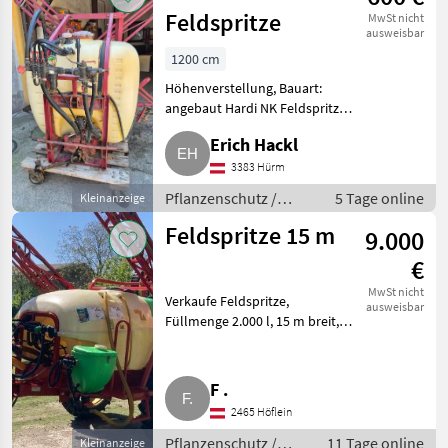
Feldspritze
MwSt nicht
ausweisbar
1200 cm
Höhenverstellung, Bauart:
angebaut Hardi NK Feldspritze,
600 l, 12 m breit, einsatzbereit
Erich Hackl
mit Hangausgleich und hydr.
Höhenverstellung.
3383 Hürm
Pflanzenschutz Feldspritzen
Pflanzenschutz /
5 Tage online
Kleinanzeige
Feldspritzen
Feldspritze 15 m
9.000
€
MwSt nicht
Verkaufe Feldspritze,
ausweisbar
Füllmenge 2.000 l, 15 m breit,
sehr guter Zustand,
Überprüfung erst wieder im
Jahr 2.028. Pflanzenschutz
F .
Feldspritzen
2465 Höflein
Pflanzenschutz /
11 Tage online
Kleinanzeige