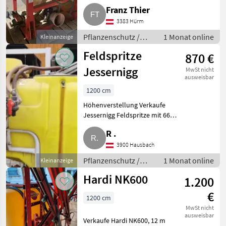
wurde nur zur
Franz Thier
Zwischenreihenspritzung in
Kürbis verwendet.
3383 Hürm
Pflanzenschutz Feldspritzen
Pflanzenschutz /
1 Monat online
Kleinanzeige
Feldspritzen
Feldspritze
870 €
Jessernigg
MwSt nicht
ausweisbar
1200 cm
Höhenverstellung Verkaufe
Jessernigg Feldspritze mit 660 l
Fassungsvermögen und 12 m
R .
Balken. Pflanzenschutz
Feldspritzen
3900 Hausbach
Pflanzenschutz /
1 Monat online
Kleinanzeige
Feldspritzen
Hardi NK600
1.200
€
1200 cm
MwSt nicht
ausweisbar
Verkaufe Hardi NK600, 12 m