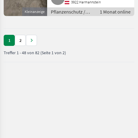
3922 Harmannstein
Pflanzenschutz /
1 Monat online
Kleinanzeige
Feldspritzen
1
2
Treffer
1
-
48
von
82
(Seite 1 von 2)