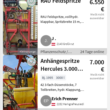
RAU Feldspritze
6.550
€
MwSt nicht
RAU Feldspritze, vollhydr.
ausweisbar
klappbar, Spritzbreite 15 m,
1.500 l. Pflanzenschutz
Feldspritzen
J .
2143 Großkrut
Pflanzenschutz /
24 Tage online
Kleinanzeige
Feldspritzen
Anhängespritze
7.000
Hercules 3.000 l,
€
21 m
MwSt nicht
Bj. 1995
3000 l
ausweisbar
42 3-fach-Düsenstöcke, 7
Teilbreiten, hydr. Klappung,
Neigung, Höhenverstellung,
Erich Prenner
einseitig klappbar, 200 l
Reinwassertank,
2282 Markgrafneusiedl
Einspülschleuse, Beleuchtung.