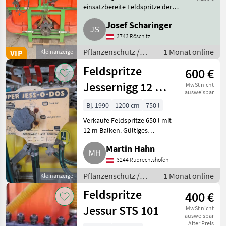
einsatzbereite Feldspritze der
Firma Jessernigg. 5 Teilbreiten,
Josef Scharinger
rechts und li. jeweils 1 m zum
Absperren, siehe Fotos, 10 m
3743 Röschitz
mögliche Spri
Pflanzenschutz /
1 Monat online
VIP
Kleinanzeige
Feldspritzen
Feldspritze
600 €
Jessernigg 12 m
MwSt nicht
ausweisbar
650 l
Bj. 1990
1200 cm
750 l
Verkaufe Feldspritze 650 l mit
12 m Balken. Gültiges
Gutachten bis 03/2027.
Martin Hahn
Pflanzenschutz Feldspritzen
3244 Ruprechtshofen
Pflanzenschutz /
1 Monat online
Kleinanzeige
Feldspritzen
Feldspritze
400 €
Jessur STS 101
MwSt nicht
ausweisbar
Alter Preis