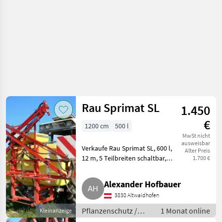
Rau Sprimat SL
1.450
€
1200 cm
500 l
MwSt nicht
ausweisbar
Verkaufe Rau Sprimat SL, 600 l,
Alter Preis
12 m, 5 Teilbreiten schaltbar,
1.700 €
mit Reinwassertank, Stützräder
und Beleuchtung, guter
Alexander Hofbauer
Zustand. Prüfplakette gültig bis
3830 Altwaidhofen
2027. Sofort ei
Pflanzenschutz /
1 Monat online
Kleinanzeige
Feldspritzen