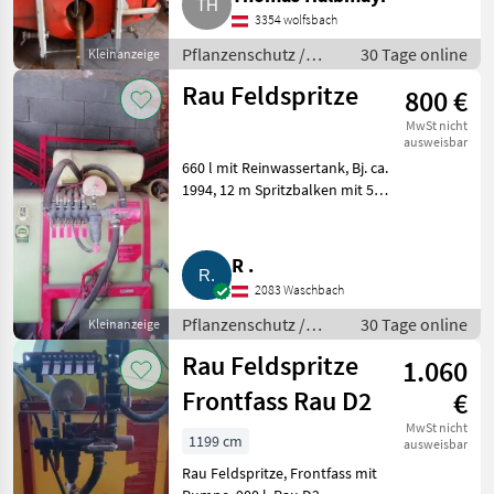
Spritze ist hydr. klappbar und
3354 wolfsbach
mit einer Seilwinde höhenverst
Pflanzenschutz /
30 Tage online
Kleinanzeige
Feldspritzen
Rau Feldspritze
800 €
MwSt nicht
ausweisbar
660 l mit Reinwassertank, Bj. ca.
1994, 12 m Spritzbalken mit 5
Teilbreiten, sofort einsatzbereit,
Pumpenleistung 120 l. Bitte
melden. Pflanzenschutz
R .
Feldspritzen
2083 Waschbach
Pflanzenschutz /
30 Tage online
Kleinanzeige
Feldspritzen
Rau Feldspritze
1.060
Frontfass Rau D2
€
MwSt nicht
1199 cm
ausweisbar
Rau Feldspritze, Frontfass mit