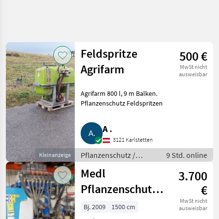
Suche
verfeinern
Feldspritze
500 €
Kategorie
Land
Filter
4
2
Agrifarm
MwSt nicht
ausweisbar
82
AKTUELLER
Zurücksetzen
Ergebnisse
Agrifarm 800 l, 9 m Balken.
PFAD
anzeigen
Pflanzenschutz Feldspritzen
Landtechnik
Pflanzenschutz
A .
Feldspritzen
3121 Karlstetten
Pflanzenschutz /
9 Std. online
Kleinanzeige
KATEGORIE
Feldspritzen
WÄHLEN
Medl
3.700
Sonstige
33
Pflanzenschutzspritze
€
800/15
MwSt nicht
Bj. 2009
1500 cm
Jessernigg
14
ausweisbar