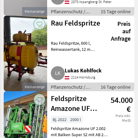
2870 Aspangberg-St. Peter
Pflanzenschutz /
15 Tage online
Kleinanzeige
Feldspritzen
Rau Feldspritze
Preis
auf
Anfrage
Rau Feldspritze, 600 l,
Reinwassertank, 12 m
Gestänge. Pflanzenschutz
Feldspritzen
Lukas Kohlfock
2114 Hornsburg
Pflanzenschutz /
16 Tage online
Kleinanzeige
Feldspritzen
Feldspritze
54.000
Amazone UF
€
2.002 27 m mit
Preis inkl.
Bj. 2022
2000 l
MwSt
Einzeldüsenschaltung
Feldspritze Amazone UF 2.002
mit Balken Super S2 mit AB 27