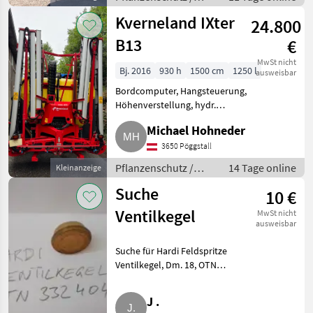
Feldspritzen
Kverneland IXter
24.800
B13
€
MwSt nicht
Bj. 2016
930 h
1500 cm
1250 l
ausweisbar
Bordcomputer, Hangsteuerung,
Höhenverstellung, hydr.
klappbar, Bauart: angebaut
Michael Hohneder
Verkaufe Kverneland IXter B13,
15 m Balken, Hosa-Gestänge, Bj.
3650 Pöggstall
2016, Harnstoffsieb, 3-fac
Pflanzenschutz /
14 Tage online
Kleinanzeige
Feldspritzen
Suche
10 €
Ventilkegel
MwSt nicht
ausweisbar
Suche für Hardi Feldspritze
Ventilkegel, Dm. 18, OTN
332404. Pflanzenschutz
Feldspritzen
J .