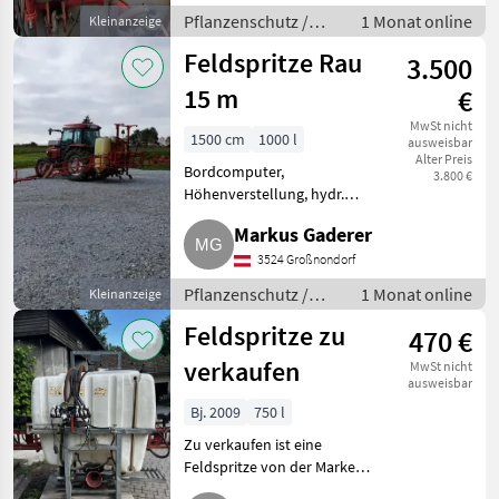
Pflanzenschutz Feldspritzen
Pflanzenschutz /
1 Monat online
Kleinanzeige
Feldspritzen
Feldspritze Rau
3.500
15 m
€
MwSt nicht
1500 cm
1000 l
ausweisbar
Alter Preis
Bordcomputer,
3.800 €
Höhenverstellung, hydr.
klappbar, Bauart: angebaut
Markus Gaderer
Guter Zustand, TÜV bis 2028.
Verkauf wegen
3524 Großnondorf
Betriebsauflösung.
Pflanzenschutz /
1 Monat online
Kleinanzeige
Pflanzenschutz Feldspritzen
Feldspritzen
Feldspritze zu
470 €
verkaufen
MwSt nicht
ausweisbar
Bj. 2009
750 l
Zu verkaufen ist eine
Feldspritze von der Marke
Favaro. Bei Interesse bitte