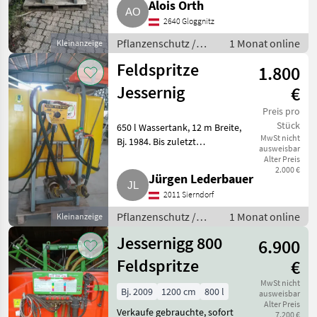
Alois Orth
melden. Pflanzenschutz
Feldspritzen
2640 Gloggnitz
Pflanzenschutz /
1 Monat online
Kleinanzeige
Feldspritzen
Feldspritze
1.800
Jessernig
€
Preis pro
Stück
650 l Wassertank, 12 m Breite,
MwSt nicht
Bj. 1984. Bis zuletzt
ausweisbar
einsatzbereit. Verkauf wegen
Alter Preis
Neuanschaffung.
2.000 €
Jürgen Lederbauer
Pflanzenschutz Feldspritzen
2011 Sierndorf
Pflanzenschutz /
1 Monat online
Kleinanzeige
Feldspritzen
Jessernigg 800
6.900
Feldspritze
€
MwSt nicht
Bj. 2009
1200 cm
800 l
ausweisbar
Alter Preis
Verkaufe gebrauchte, sofort
7.200 €