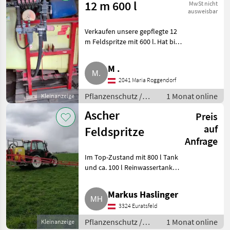
12 m 600 l
MwSt nicht
ausweisbar
Verkaufen unsere gepflegte 12
m Feldspritze mit 600 l. Hat bis
zu letzt gut funktioniert.
Privatverkauf, keine
M .
Rücknahme, Garantie oder
2041 Maria Roggendorf
Gewährleistung. Pflanzenschut
Pflanzenschutz /
1 Monat online
Kleinanzeige
Feldspritzen
Ascher
Preis
auf
Feldspritze
Anfrage
Im Top-Zustand mit 800 l Tank
und ca. 100 l Reinwassertank
und Handwaschbehälter, 15 m
Breite, hydr. Hangausgleich und
Markus Haslinger
Höhenverstellung, mit Profi
3324 Euratsfeld
Lechner Düsen, ink
Pflanzenschutz /
1 Monat online
Kleinanzeige