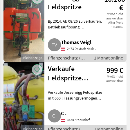
Feldspritze
€
MwSt nicht
ausweisbar
Bj. 2014. Ab 08/26 zu verkaufen.
Alter Preis
Betriebsauflösung.
10.400 €
Pflanzenschutz Feldspritzen
Thomas Veigl
2473 Deutsch Haslau
Pflanzenschutz /
1 Monat online
Kleinanzeige
Feldspritzen
Verkaufe
999 €
Feldspritze
MwSt nicht
ausweisbar
Jessernigg
Verkaufe Jessernigg Feldspritze
mit 660 l Fassungsvermögen
und 12 m Balken. Bei Interesse
bitte melden. Pflanzenschutz
C .
Feldspritzen
3435 Erpersdorf
Pflanzenschutz /
1 Monat online
Kleinanzeige