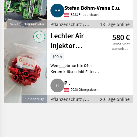
m, reduzierbar auf 21 m und 15
Stefan Böhm-Vrana E.u.
m, AmaSwitch
Einzeldüsenschaltung,
3533 Friedersbach
Comfort-Paket mit Reinigung
Pflanzenschutz /
18 Tage online
Gewerblicher Anbieter
vom Traktor
Feldspritzen
Lechler Air
580 €
Injektor
MwSt nicht
ausweisbar
Doppelflachsttahldüse
100 h
IDTA 120 04 C
Wenig gebrauchte 04er
Keramikdüsen inkl.Filter
abzugeben (42 Stk.). Sie
P .
stammen von einer 21 m
Feldspritze mit der ca. 100 ha
2020 Obergrabern
Fungizid ausgebracht wurden.
Pflanzenschutz /
20 Tage online
Kleinanzeige
Die Düsen
Feldspritzen