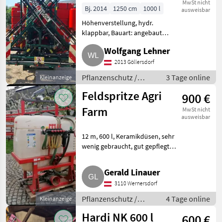
m
MwSt nicht
Bj. 2014
1250 cm
1000 l
ausweisbar
Höhenverstellung, hydr.
klappbar, Bauart: angebaut
Ausstattung: AB 12, 5 m mit 5
Wolfgang Lehner
Teilbreiten, hydr. Klappung, 3-
fach Düsenstock, Kapazität:
2013 Göllersdorf
1.000 l, hydr. Höhenverstell
Pflanzenschutz /
3 Tage online
Kleinanzeige
Feldspritzen
Feldspritze Agri
900 €
Farm
MwSt nicht
ausweisbar
12 m, 600 l, Keramikdüsen, sehr
wenig gebraucht, gut gepflegt.
Pflanzenschutz Feldspritzen
Gerald Linauer
3110 Wernersdorf
Pflanzenschutz /
4 Tage online
Kleinanzeige
Feldspritzen
Hardi NK 600 l
600 €