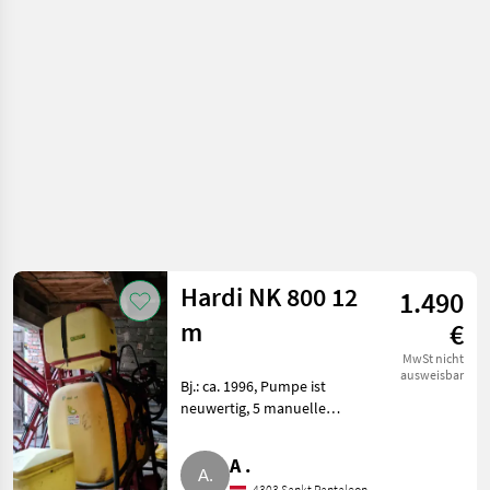
Feldspritzen
Hardi NK 800 12
1.490
m
€
MwSt nicht
ausweisbar
Bj.: ca. 1996, Pumpe ist
neuwertig, 5 manuelle
Teilbreiten, ca. 850 l
Fassungsvermögen, 120 l
A .
Reinwassertank,
4303 Sankt Pantaleon