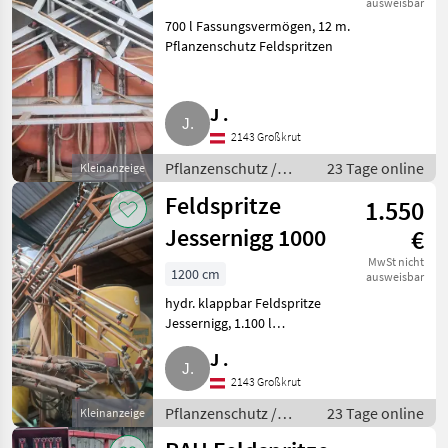
ausweisbar
700 l Fassungsvermögen, 12 m.
Pflanzenschutz Feldspritzen
J .
2143 Großkrut
Pflanzenschutz /
23 Tage online
Kleinanzeige
Feldspritzen
Feldspritze
1.550
Jessernigg 1000
€
MwSt nicht
1200 cm
ausweisbar
hydr. klappbar Feldspritze
Jessernigg, 1.100 l
Fassungsvermögen, hydr.
J .
klappbar, Balkenbreite 12 m.
Pflanzenschutz Feldspritzen
2143 Großkrut
Pflanzenschutz /
23 Tage online
Kleinanzeige
Feldspritzen