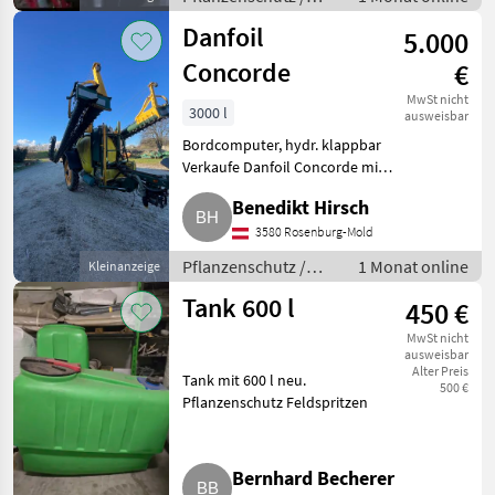
Feldspritzen
Danfoil
5.000
Concorde
€
MwSt nicht
3000 l
ausweisbar
Bordcomputer, hydr. klappbar
Verkaufe Danfoil Concorde mit
30 m AB. Die Spritze war länger
Benedikt Hirsch
nicht im Einsatz und wird daher
als defekt verkauft. Ideal als
3580 Rosenburg-Mold
Ersatzteilsp
Pflanzenschutz /
1 Monat online
Kleinanzeige
Feldspritzen
Tank 600 l
450 €
MwSt nicht
ausweisbar
Alter Preis
Tank mit 600 l neu.
500 €
Pflanzenschutz Feldspritzen
Bernhard Becherer