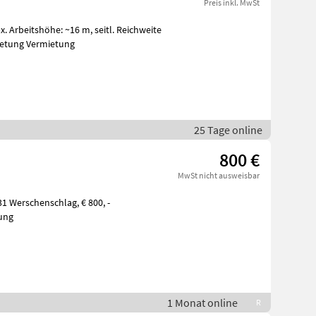
Preis inkl. MwSt
öhe: ~16 m, seitl. Reichweite
ermietung Vermietung
25 Tage online
800 €
MwSt nicht ausweisbar
ung
1 Monat online
R