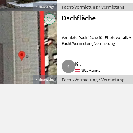
Pacht/Vermietung / Vermietung
Kleinanzeige
Dachfläche
Vermiete Dachfläche für Photovoltaik-Anlage, ca. 600 m², Genauere
Pacht/Vermietung Vermietung
K .
3925 Altmelon
Pacht/Vermietung / Vermietung
Kleinanzeige