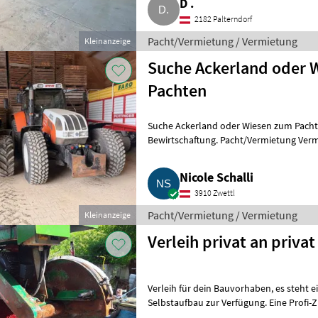
D .
2182 Palterndorf
Pacht/Vermietung / Vermietung
Kleinanzeige
Suche Ackerland oder 
Pachten
Suche Ackerland oder Wiesen zum Pachten nahe 3.
Bewirtschaftung. Pacht/Vermietung Ver
Nicole Schalli
3910 Zwettl
Pacht/Vermietung / Vermietung
Kleinanzeige
Verleih privat an privat
Verleih für dein Bauvorhaben, es steht ein Gerüst (auch fahrbar) für
Selbstaufbau zur Verfügung. Eine Profi-Ziegelsc
Doka-Köpfe, H20-Träg