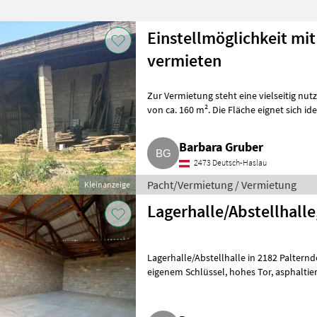
Einstellmöglichkeit mit
vermieten
Zur Vermietung steht eine vielseitig nut
von ca. 160 m². Die Fläche eignet sich i
Anhängern, Ma
Barbara Gruber
2473 Deutsch-Haslau
Pacht/Vermietung / Vermietung
Kleinanzeige
Lagerhalle/Abstellhalle
Lagerhalle/Abstellhalle in 2182 Palterndorf, ca. 75 m², jederzeit zugängl
eigenem Schlüssel, hohes Tor, asphaltierte Zufahrtsstraße, wetterfest, Strom
und Lic