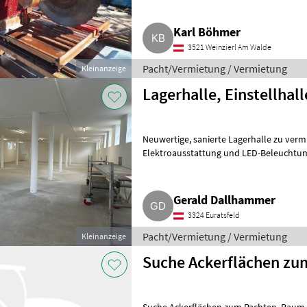
Karl Böhmer
3521 Weinzierl Am Walde
Pacht/Vermietung / Vermietung
Kleinanzeige
Lagerhalle, Einstellhal
Neuwertige, sanierte Lagerhalle zu vermieten, 280 m² Nutzfläche, neue
Elektroausstattung und LED-Beleuchtun
Raumhöhe 3, 03 m. Automatische
Gerald Dallhammer
3324 Euratsfeld
Pacht/Vermietung / Vermietung
Kleinanzeige
Suche Ackerflächen zu