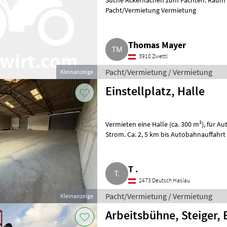
Suche Ackerflächen zum Pachten. Raum Zwettl, NÖ. Preis nach V
Pacht/Vermietung Vermietung
Thomas Mayer
3910 Zwettl
Pacht/Vermietung / Vermietung
Kleinanzeige
Einstellplatz, Halle
Vermieten eine Halle (ca. 300 m²), für Auto, Boote, Wohnwägen etc. 4 Tore, kein
Strom. Ca. 2, 5 km bis Autobahnauffahrt
Pacht/Vermiet
T .
2473 Deutsch Haslau
Pacht/Vermietung / Vermietung
Kleinanzeige
Arbeitsbühne, Steiger,