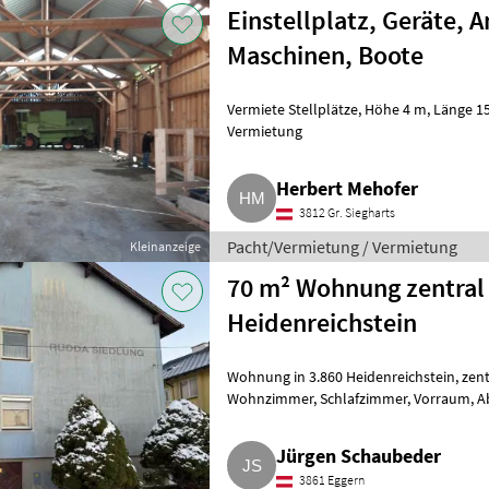
Einstellplatz, Geräte, 
Maschinen, Boote
Vermiete Stellplätze, Höhe 4 m, Länge 15 m, kein Problem. Pacht/Vermietung
Vermietung
Herbert Mehofer
3812 Gr. Siegharts
Pacht/Vermietung / Vermietung
Kleinanzeige
70 m² Wohnung zentral 
Heidenreichstein
Wohnung in 3.860 Heidenreichstein, zentral gelegen, 70 m², Küche,
Wohnzimmer, Schlafzimmer, Vorraum, Abstellraum, Bad, WC, Balkon, Garage,
Zentralheizung. Wohnung ge
Jürgen Schaubeder
3861 Eggern