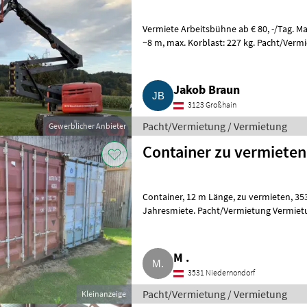
Vermiete Arbeitsbühne ab € 80, -/Tag. Max. Arbeitsh
~8 m, max. Korblast: 227 kg. Pacht/V
Jakob Braun
3123 Großhain
Pacht/Vermietung / Vermietung
Gewerblicher Anbieter
Container zu vermieten
Container, 12 m Länge, zu vermieten, 3531 Werschenschlag, € 800, -
Jahresmiete. Pacht/Vermietung Vermiet
M .
3531 Niedernondorf
Pacht/Vermietung / Vermietung
Kleinanzeige