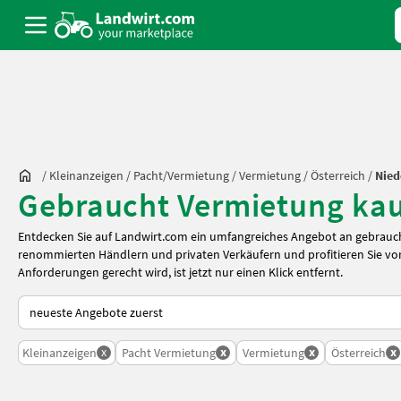
/
Kleinanzeigen
/
Pacht/Vermietung
/
Vermietung
/
Österreich
/
Nied
Gebraucht Vermietung kauf
Entdecken Sie auf Landwirt.com ein umfangreiches Angebot an gebrauch
renommierten Händlern und privaten Verkäufern und profitieren Sie von
Anforderungen gerecht wird, ist jetzt nur einen Klick entfernt.
So wird auf Landwirt.com sortiert
x
x
x
x
Kleinanzeigen
Pacht Vermietung
Vermietung
Österreich