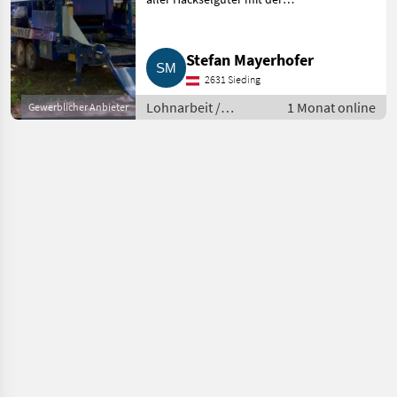
Göweil Master LT sowie
Häckselarbeiten mit einem
Jaguar 870 mit 3 m Pick-up und
Stefan Mayerhofer
6-reihigem Maisgebiss an. In N
2631 Sieding
Lohnarbeit /
1 Monat online
Gewerblicher Anbieter
Maisballen pressen