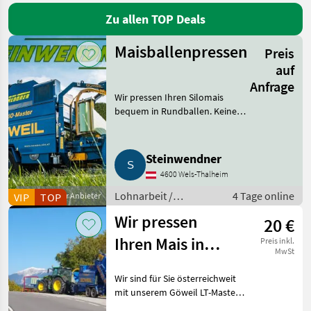
Marktplatz
Händlerangebote
Kleinanzeigen
Zu allen TOP Deals
Maisballenpressen
Preis
auf
Anfrage
Wir pressen Ihren Silomais
bequem in Rundballen. Keine
Silageverluste. Sehr gute
Haltbarkeit durch hohe
Pressdichte, mit Netz- oder
Steinwendner
Mantelfolie, 6-fach oder 8-fach g
4600 Wels-Thalheim
Lohnarbeit /
4 Tage online
VIP
Gewerblicher Anbieter
TOP
Maisballen pressen
Wir pressen
20 €
Ihren Mais in
Preis inkl.
MwSt
Rundballen
Wir sind für Sie österreichweit
mit unserem Göweil LT-Masters
unterwegs. Wir verwenden