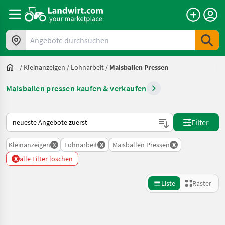
Angebote durchsuchen
/
Kleinanzeigen
/
Lohnarbeit
/
Maisballen Pressen
Maisballen pressen kaufen & verkaufen
So wird auf Landwirt.com sortiert
Filter
x
x
x
Kleinanzeigen
Lohnarbeit
Maisballen Pressen
x
alle Filter löschen
Liste
Raster