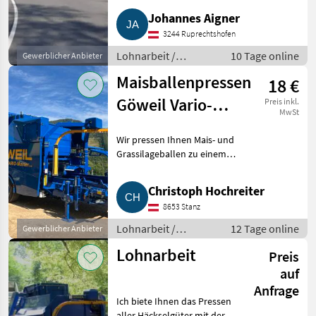
ausschließlich Mantelfolie und
Johannes Aigner
25 my Wickelfolie. Auf Wunsch
3244 Ruprechtshofen
organisieren wir
Lohnarbeit /
10 Tage online
Gewerblicher Anbieter
Maisballen pressen
Maisballenpressen
18 €
Göweil Vario-
Preis inkl.
MwSt
Master
Wir pressen Ihnen Mais- und
Grassilageballen zu einem
fairen Preis. Lohnarbeit
Maisballen pressen
Christoph Hochreiter
8653 Stanz
Lohnarbeit /
12 Tage online
Gewerblicher Anbieter
Maisballen pressen
Lohnarbeit
Preis
auf
Anfrage
Ich biete Ihnen das Pressen
aller Häckselgüter mit der