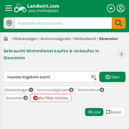
Angebote durchsuchen
/
Kleinanzeigen
/
Kommunalgeräte
/
Winterdienst
/
Slowenien
Gebraucht Winterdienst kaufen & verkaufen in
Slowenien
So wird auf Landwirt.com sortiert
Filter
x
x
x
Kleinanzeigen
Kommunalgeraete
Winterdienst
x
x
Slowenien
alle Filter löschen
Liste
Raster