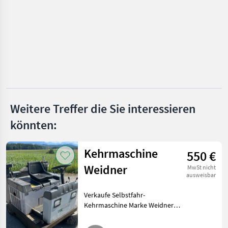
Marktplatz
Händlerangebote
Kleinanzeigen
Weitere Treffer die Sie interessieren
könnten:
Kehrmaschine
550 €
Weidner
MwSt nicht
ausweisbar
Verkaufe Selbstfahr-
Kehrmaschine Marke Weidner.
3-Zylinder Diesel-Motor, mit
Absaugung und hydr.