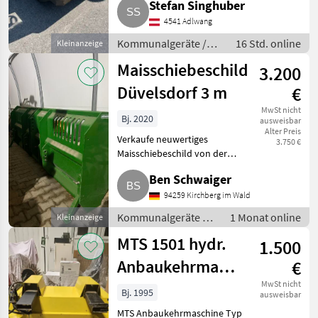
Stefan Singhuber
Hochentleerer, kleine
4541 Adlwang
Reparaturen sind notwendig.
Kommunalgeräte Keh
Kommunalgeräte /
16 Std. online
Kleinanzeige
Kehrtechnik
Maisschiebeschild
3.200
Düvelsdorf 3 m
€
MwSt nicht
Bj. 2020
ausweisbar
Alter Preis
Verkaufe neuwertiges
3.750 €
Maisschiebeschild von der
Marke Düvelsdorf, die Breite
Ben Schwaiger
beträgt 3 m. Kommunalgeräte
Kehrtechnik
94259 Kirchberg im Wald
Kommunalgeräte /
1 Monat online
Kleinanzeige
Kehrtechnik
MTS 1501 hydr.
1.500
Anbaukehrmaschine
€
für Stapler,
MwSt nicht
Bj. 1995
ausweisbar
Radlader
MTS Anbaukehrmaschine Typ