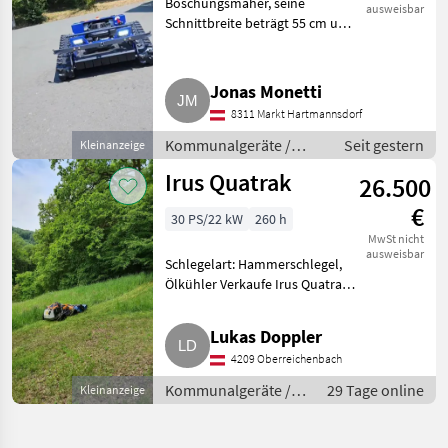
Böschungsmäher, seine
ausweisbar
Schnittbreite beträgt 55 cm und
nur ein paar Bstd., Bj. 2026. Er
ist mit zwei bürstenlosen
Motoren zu je 750 Watt
Jonas Monetti
ausgestattet und bewältigt Hä
8311 Markt Hartmannsdorf
Kommunalgeräte /
Seit gestern
Kleinanzeige
Böschungsmäher
Irus Quatrak
26.500
€
30 PS/22 kW
260 h
MwSt nicht
ausweisbar
Schlegelart: Hammerschlegel,
Ölkühler Verkaufe Irus Quatrak
in sehr gutem Zustand. Das
Gerät hat ca. 260 Bstd. und
Lukas Doppler
wurde immer regelmäßig
4209 Oberreichenbach
serviciert. Der Schlägler wu
Kommunalgeräte /
29 Tage online
Kleinanzeige
Böschungsmäher