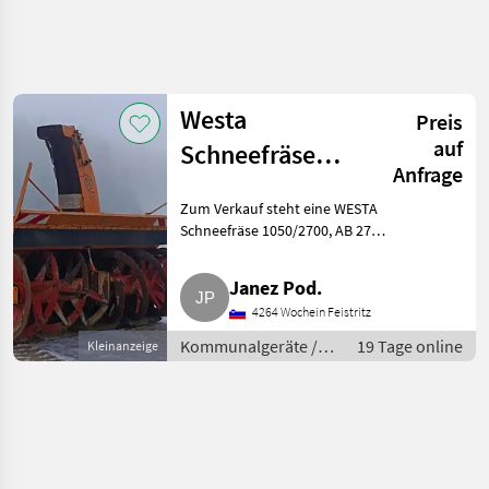
Suche
verfeinern
Westa
Preis
Kategorie
Land
Filter
4
1
auf
Schneefräse
Anfrage
1050/2700 Profi-
1
AKTUELLER
Zurücksetzen
Ergebnisse
Zum Verkauf steht eine WESTA
PFAD
Ausführung
anzeigen
Schneefräse 1050/2700, AB 270
Kommunaltechnik
cm, 3-Punktanbau, Gelenkwelle
(mit Scherbolzenkupplung),
Kommunalgeraete
Janez Pod.
hydr. Querneigung
Winterdienst
4264 Wochein Feistritz
(Niveaausgleich), automatische
Kommunalgeräte /
19 Tage online
Kleinanzeige
KATEGORIE
Winterdienst
WÄHLEN
Winterdienst
1
MARKTPLATZ