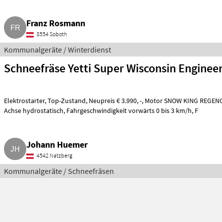
Franz Rosmann
8554 Soboth
Kommunalgeräte / Winterdienst
Schneefräse Yetti Super Wisconsin Enginee
Elektrostarter, Top-Zustand, Neupreis € 3.990, -, Motor SNOW KING REGENCY, OHSK-130, Leistung 13 PS,
Achse hydrostatisch, Fahrgeschwindigkeit vorwärts 0 bis 3 km/h, F
Johann Huemer
4542 Natzberg
Kommunalgeräte / Schneefräsen