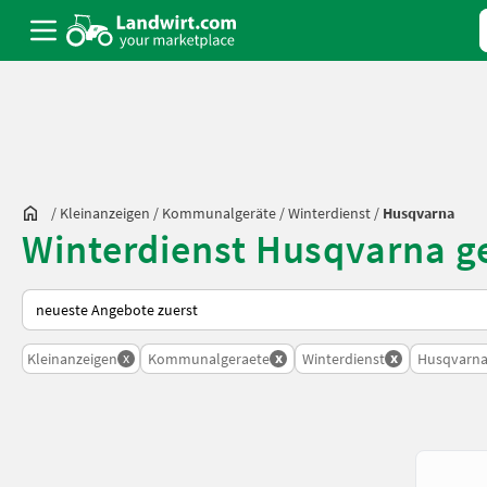
/
Kleinanzeigen
/
Kommunalgeräte
/
Winterdienst
/
Husqvarna
Winterdienst Husqvarna g
So wird auf Landwirt.com sortiert
x
x
x
Kleinanzeigen
Kommunalgeraete
Winterdienst
Husqvarn