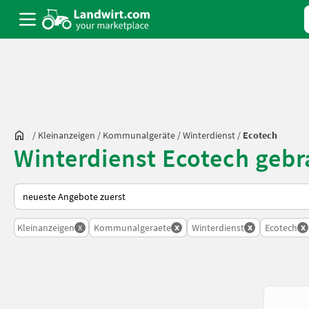
/
Kleinanzeigen
/
Kommunalgeräte
/
Winterdienst
/
Ecotech
Winterdienst Ecotech geb
So wird auf Landwirt.com sortiert
x
x
x
x
Kleinanzeigen
Kommunalgeraete
Winterdienst
Ecotech