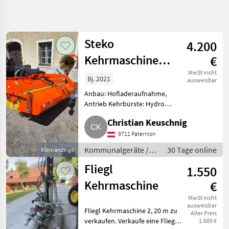
Suche
verfeinern
Steko
4.200
Kategorie
Land
Filter
5
2
Kehrmaschine
€
1,80 m
4
MwSt nicht
Bj. 2021
AKTUELLER
ausweisbar
Zurücksetzen
Ergebnisse
PFAD
Anbau: Hofladeraufnahme,
anzeigen
Kommunaltechnik
Antrieb Kehrbürste: Hydro
Motor, Bürstenbesatz:
Kommunalgeraete
Christian Keuschnig
Polypropylenbürste,
Kehrtechnik
Schmutzsammelbehälter:
9711 Paternion
hydraulische Entleerung,
Sonstige
Kommunalgeräte /
30 Tage online
Kleinanzeige
Tasträder, 3. Stützrad, Seiten
Kehrtechnik
Fliegl
1.550
KATEGORIE
WÄHLEN
Kehrmaschine
€
Sonstige
MwSt nicht
ausweisbar
Fliegl Kehrmaschine 2, 20 m zu
Alter Preis
Fliegl
verkaufen. Verkaufe eine Fliegl
1.600 €