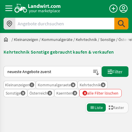
Angebote durchsuchen
/
Kleinanzeigen
/
Kommunalgeräte
/
Kehrtechnik
/
Sonstige
/
Österre
Kehrtechnik Sonstige gebraucht kaufen & verkaufen
So wird auf Landwirt.com sortiert
Filter
x
x
x
Kleinanzeigen
Kommunalgeraete
Kehrtechnik
x
x
x
x
Sonstige
Österreich
Kaernten
alle Filter löschen
Liste
Raster