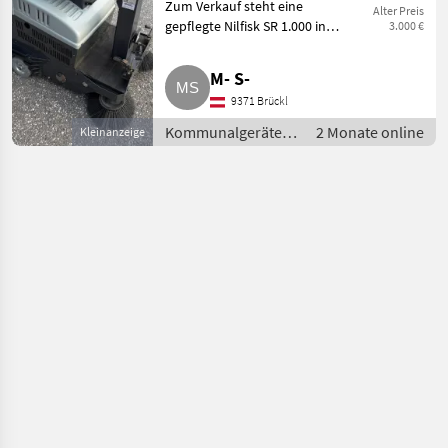
Zum Verkauf steht eine
Alter Preis
gepflegte Nilfisk SR 1.000 in
3.000 €
einem sehr guten Zustand. Die
Maschine funktioniert
M- S-
einwandfrei und wurde stets
9371 Brückl
sorgfältig gewartet. Ideal geeig
Kommunalgeräte /
2 Monate online
Kleinanzeige
Kehrtechnik