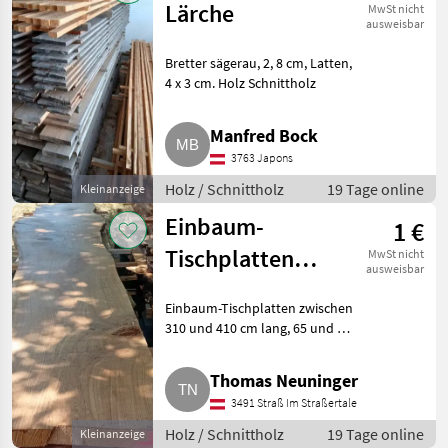
Lärche
MwSt nicht
ausweisbar
Bretter sägerau, 2, 8 cm, Latten,
4 x 3 cm. Holz Schnittholz
Manfred Bock
3763 Japons
Holz / Schnittholz
19 Tage online
Kleinanzeige
Einbaum-
1 €
Tischplatten
MwSt nicht
ausweisbar
Eiche
Einbaum-Tischplatten zwischen
310 und 410 cm lang, 65 und 85
cm breit, 8 und 10 cm dick. Je
nach Platte zwischen € 725, -
Thomas Neuninger
und € 1.050, - Euro, es sind rund
3491 Straß Im Straßertale
20 Platten
Holz / Schnittholz
19 Tage online
Kleinanzeige