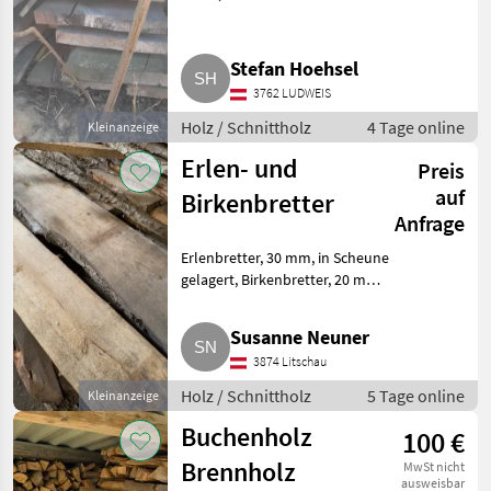
Stefan Hoehsel
3762 LUDWEIS
Holz / Schnittholz
4 Tage online
Kleinanzeige
Erlen- und
Preis
auf
Birkenbretter
Anfrage
Erlenbretter, 30 mm, in Scheune
gelagert, Birkenbretter, 20 mm,
für Bastler. Holz Schnittholz
Susanne Neuner
3874 Litschau
Holz / Schnittholz
5 Tage online
Kleinanzeige
Buchenholz
100 €
Brennholz
MwSt nicht
ausweisbar