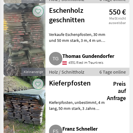
Eschenholz
550 €
geschnitten
MwSt nicht
ausweisbar
Verkaufe Eschenpfosten, 30 mm
und 50 mm stark, 3 m, 4 m und
5 m lang. Preis € 550, - pro
Festmeter. Mehrere Jahre unter
Thomas Gundendorfer
Dach gelagert. Nur
4551 Ried im Traunkreis
Selbstabholer. Privatverkau
Holz / Schnittholz
6 Tage online
Kleinanzeige
Kieferpfosten
Preis
auf
Anfrage
Kieferpfosten, unbestimmt, 4 m
lang, 50 mm stark, 3 Jahre
unter Dach, ca. 120 m². Holz
Schnittholz
Franz Schneller