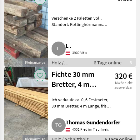
Verschenke 2 Paletten voll.
Standort: Kottinghörmanns
3943. Holz Schnittholz
L .
3902 Vitis
Holz /
6 Tage online
Kleinanzeige
R
Schnittholz
Fichte 30 mm
320 €
Bretter, 4 m
MwSt nicht
ausweisbar
Länge
Ich verkaufe ca. 0, 6 Festmeter,
30 mm Bretter, 4 m Länge, frisch
geschnitten und sägerauh.
Breiten zwischen 7 cm und 18
Thomas Gundendorfer
cm. Nur Selbstabholer.
4551 Ried im Traunkreis
Privatverkauf, daher k
Holz / Schnittholz
6 Tage online
Kleinanzeige