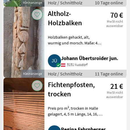
Holz / Schnittholz
10 Tage online
Kleinanzeige
Altholz-
70 €
Holzbalken
MwSt nicht
ausweisbar
Holzbalken gehackt, alt,
wurmig und morsch. Maße: 465
cm x 28 cm x 18 cm. Holz
Schnittholz
Johann Übertsroider jun.
5151 Nussdorf
Holz / Schnittholz
11 Tage online
Kleinanzeige
Fichtenpfosten,
21 €
trocken
MwSt nicht
ausweisbar
Preis pro m², trocken in Halle
gelagert, 4, 5 m Länge, 14, 16, 18
cm Breite, 45 mm Stärke, ca. 210
m² lagernd. Holz Schnittholz
Regina Fahrnberger