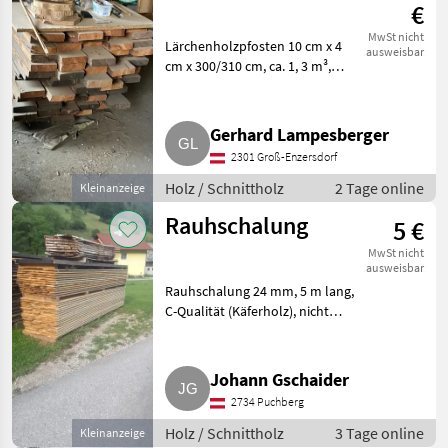
€
MwSt nicht
Lärchenholzpfosten 10 cm x 4
ausweisbar
cm x 300/310 cm, ca. 1, 3 m³,
trocken. Das Holz liegt in einer
Werkstatt in Groß-Enzersdorf
bei Wien. Es kann direkt von der
Gerhard Lampesberger
Werkstatt in
2301 Groß-Enzersdorf
Holz / Schnittholz
2 Tage online
Kleinanzeige
Rauhschalung
5 €
MwSt nicht
ausweisbar
Rauhschalung 24 mm, 5 m lang,
C-Qualität (Käferholz), nicht
braun, ca. 100 m², 5, - € m². Holz
Schnittholz
Johann Gschaider
2734 Puchberg
Holz / Schnittholz
3 Tage online
Kleinanzeige