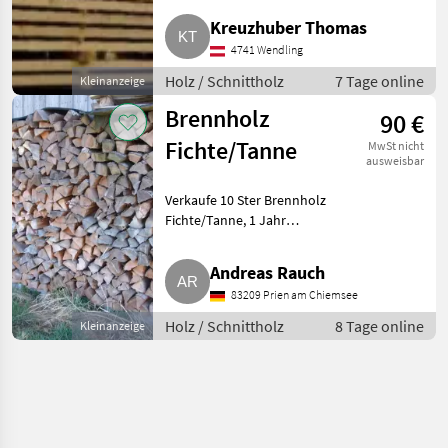
50. Holz Schnittholz
Kreuzhuber Thomas
4741 Wendling
Holz / Schnittholz
7 Tage online
Kleinanzeige
Brennholz
90 €
Fichte/Tanne
MwSt nicht
ausweisbar
Verkaufe 10 Ster Brennholz
Fichte/Tanne, 1 Jahr
getrocknet. Preis pro Ster
Meterware. Holz Schnittholz
Andreas Rauch
83209 Prien am Chiemsee
Holz / Schnittholz
8 Tage online
Kleinanzeige