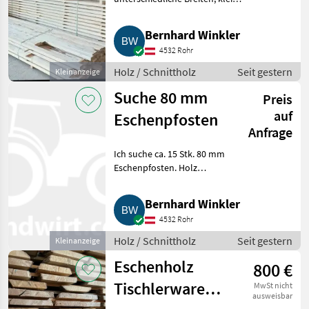
Menge mit L: 300 cm, trocken in
der Halle gelagert. Preis pro rm.
Bernhard Winkler
Besichtigung jederzeit möglich.
4532 Rohr
Holz / Schnittholz
Seit gestern
Kleinanzeige
Suche 80 mm
Preis
auf
Eschenpfosten
Anfrage
Ich suche ca. 15 Stk. 80 mm
Eschenpfosten. Holz
Schnittholz
Bernhard Winkler
4532 Rohr
Holz / Schnittholz
Seit gestern
Kleinanzeige
Eschenholz
800 €
Tischlerware
MwSt nicht
ausweisbar