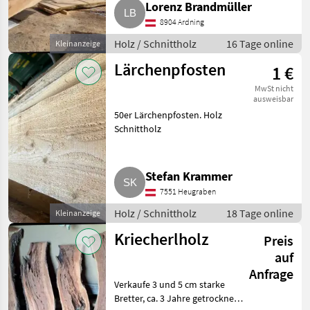
Lorenz Brandmüller
und ein Reststück. Breite bis
8904 Ardning
130 cm, Länge 340 cm, S
Holz / Schnittholz
16 Tage online
Kleinanzeige
Lärchenpfosten
1 €
MwSt nicht
ausweisbar
50er Lärchenpfosten. Holz
Schnittholz
Stefan Krammer
7551 Heugraben
Holz / Schnittholz
18 Tage online
Kleinanzeige
Kriecherlholz
Preis
auf
Anfrage
Verkaufe 3 und 5 cm starke
Bretter, ca. 3 Jahre getrocknet.