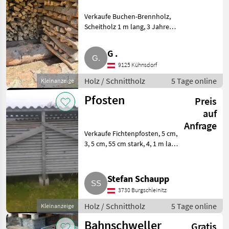
Verkaufe Buchen-Brennholz,
Scheitholz 1 m lang, 3 Jahre
ordentlich gelagert und
getrocknet, rund 20
G .
Raummeter vorhanden.
9125 Kühnsdorf
Zustellung in Unterkärnten mit
Aufpreis mögl
Holz / Schnittholz
5 Tage online
Kleinanzeige
Pfosten
Preis
auf
Anfrage
Verkaufe Fichtenpfosten, 5 cm,
3, 5 cm, 55 cm stark, 4, 1 m lang.
Preis auf Anfrage. Holz
Schnittholz
Stefan Schaupp
3730 Burgschleinitz
Holz / Schnittholz
5 Tage online
Kleinanzeige
Bahnschweller
Gratis