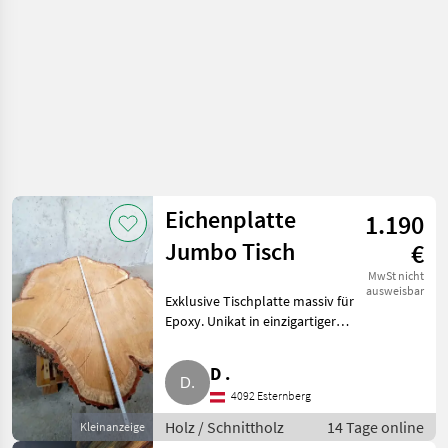
Eichenplatte
1.190
Jumbo Tisch
€
MwSt nicht
ausweisbar
Exklusive Tischplatte massiv für
Epoxy. Unikat in einzigartiger
Farbe und Musterung. Größe
152 x 120 cm. Stärke 95 mm,
D .
plan. Für Couchtisch, Coffee-
4092 Esternberg
Table uvm. Eyecat
Holz / Schnittholz
14 Tage online
Kleinanzeige