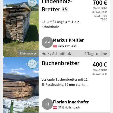
Lindenholz-
700 €
Bretter 35
MwSt nicht
ausweisbar
Alter Preis
750 €
Ca. 3 m², Länge 3 m. Holz
Schnittholz
Markus Preitler
8102 Semriach
Holz / Schnittholz
9 Tage online
Kleinanzeige
Buchenbretter
400 €
MwSt nicht
ausweisbar
Verkaufe Buchenbretter mit 12
% Restfeuchte, 32 mm stark,
Längen zwischen 1 und 4 m.
Holz Schnittholz
Florian Innerhofer
5731 Hollersbach