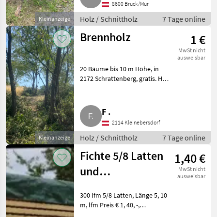
8600 Bruck/Mur
Holz / Schnittholz
7 Tage online
Kleinanzeige
Brennholz
1 €
MwSt nicht
ausweisbar
20 Bäume bis 10 m Höhe, in
2172 Schrattenberg, gratis. Holz
Schnittholz
F .
2114 Kleinebersdorf
Holz / Schnittholz
7 Tage online
Kleinanzeige
Fichte 5/8 Latten
1,40 €
und
MwSt nicht
ausweisbar
Rauschalung
300 lfm 5/8 Latten, Länge 5, 10
m, lfm Preis € 1, 40, -,
Rauschalung 25 mm, 1 m² € 6,