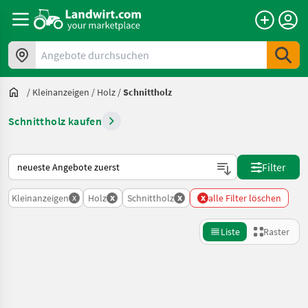
Angebote durchsuchen
/
Kleinanzeigen
/
Holz
/
Schnittholz
Schnittholz kaufen
So wird auf Landwirt.com sortiert
Filter
x
x
x
x
Kleinanzeigen
Holz
Schnittholz
alle Filter löschen
Liste
Raster
Suche