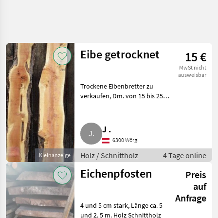
Eibe getrocknet
15 €
MwSt nicht
ausweisbar
Trockene Eibenbretter zu
verkaufen, Dm. von 15 bis 25
cm, Länge 2, 50 m und 3 m,
Stärke 6 cm. Holz Schnittholz
J .
6300 Wörgl
Holz / Schnittholz
4 Tage online
Kleinanzeige
Eichenpfosten
Preis
auf
Anfrage
4 und 5 cm stark, Länge ca. 5
und 2, 5 m. Holz Schnittholz