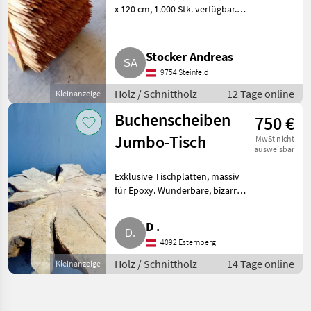
x 120 cm, 1.000 Stk. verfügbar.
Holz Schnittholz
Stocker Andreas
9754 Steinfeld
Holz / Schnittholz
12 Tage online
Kleinanzeige
Buchenscheiben
750 €
Jumbo-Tisch
MwSt nicht
ausweisbar
Exklusive Tischplatten, massiv
für Epoxy. Wunderbare, bizarre
Farbe und Musterung. Größe
190 cm, 100 mm plan, € 890, -.
D .
Größe 160 cm, 90 mm plan, €
4092 Esternberg
750, -. Eyecatcher
Holz / Schnittholz
14 Tage online
Kleinanzeige