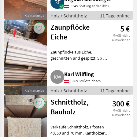
3345 Göstling an der Ybbs
Holz / Schnittholz
11 Tage online
Kleinanzeige
Zaunpflöcke
5 €
Eiche
MwSt nicht
ausweisbar
Zaunpflöcke aus Eiche,
geschnitten und gespitzt, 5 x 5 x
200 cm. Holz Schnittholz
Karl Wilfling
8265 Großsteinbach
Holz / Schnittholz
11 Tage online
Kleinanzeige
Schnittholz,
300 €
Bauholz
MwSt nicht
ausweisbar
Verkaufe Schnittholz, Pfosten
40, 50 und 70 mm, Kanthölzer