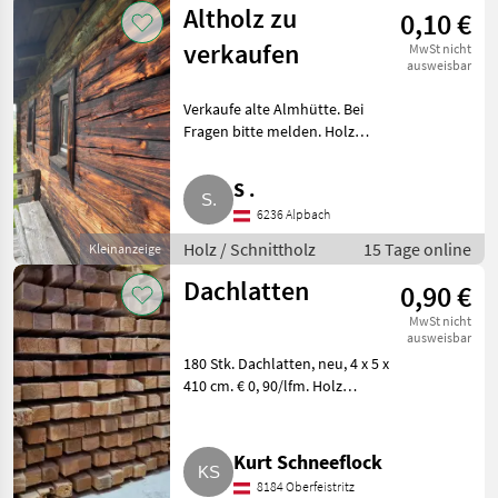
Altholz zu
0,10 €
verkaufen
MwSt nicht
ausweisbar
Verkaufe alte Almhütte. Bei
Fragen bitte melden. Holz
Schnittholz
S .
6236 Alpbach
Holz / Schnittholz
15 Tage online
Kleinanzeige
Dachlatten
0,90 €
MwSt nicht
ausweisbar
180 Stk. Dachlatten, neu, 4 x 5 x
410 cm. € 0, 90/lfm. Holz
Schnittholz
Kurt Schneeflock
8184 Oberfeistritz