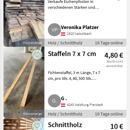
Verkaufe Eschenpfosten in
verschiedenen Stärken und
Längen. Nähere Infos auf
Anfrage. Holz Schnittholz
Veronika Platzer
2620 Natschbach
Holz / Schnittholz
19 Tage online
Kleinanzeige
Staffeln 7 x 7 cm
4,80 €
MwSt nicht
ausweisbar
Fichtenstaffel, 3 m Länge, 7 x 7
cm, pro Stk. 4, 80, 500 Stk.
vorhanden. Holz Schnittholz
G .
4240 Waldburg/Freistadt
Holz / Schnittholz
19 Tage online
Kleinanzeige
Schnittholz
10 €