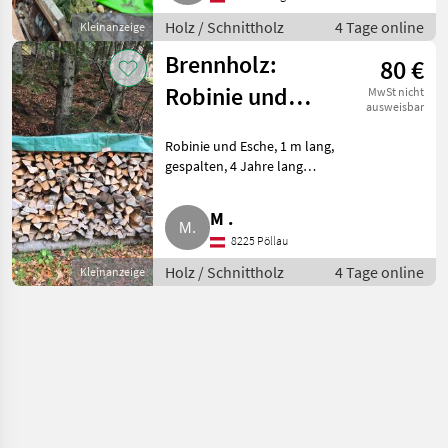
Holz / Schnittholz
4 Tage online
Kleinanzeige
Brennholz:
80 €
Robinie und
MwSt nicht
ausweisbar
Esche,
Robinie und Esche, 1 m lang,
Naturpark
gespalten, 4 Jahre lang
Pöllauer Tal
luftgetrocknet, oder
Scheiterholz, Kirsch, Ahorn und
M .
Esche, 30 cm lang und
8225 Pöllau
ofenfertig, 5 Jahre unter Dach
luftge
Holz / Schnittholz
4 Tage online
Kleinanzeige