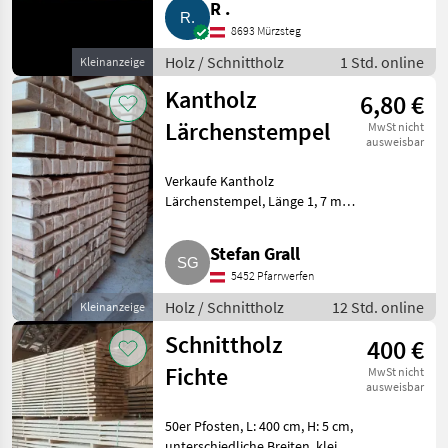
R .
Nuss, Mahagoni, Kirsche, Esche.
8693 Mürzsteg
Holz Schnittholz
Holz / Schnittholz
1 Std. online
Kleinanzeige
Kantholz
6,80 €
Lärchenstempel
MwSt nicht
ausweisbar
Verkaufe Kantholz
Lärchenstempel, Länge 1, 7 m,
mit langer Spitze und gefast.
Holz Schnittholz
Stefan Grall
5452 Pfarrwerfen
Holz / Schnittholz
12 Std. online
Kleinanzeige
Schnittholz
400 €
Fichte
MwSt nicht
ausweisbar
50er Pfosten, L: 400 cm, H: 5 cm,
unterschiedliche Breiten, kleine