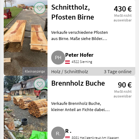
Schnittholz,
430 €
Pfosten Birne
MwSt nicht
ausweisbar
Verkaufe verschiedene Pfosten
aus Birne. Maße siehe Bilder.
Holz Schnittholz
Peter Hofer
4522 Sierning
Holz / Schnittholz
3 Tage online
Kleinanzeige
Brennholz Buche
90 €
MwSt nicht
ausweisbar
Verkaufe Brennholz Buche,
kleiner Anteil an Fichte dabei.
Wurde im Januar 2026 erst
geschlägert. Zustellung auf
Anfrage. Ca. 5 m Brennholz,
R .
gemischt Kiefer, Buche, E
8081 Heiligenkreuz Am Waasen