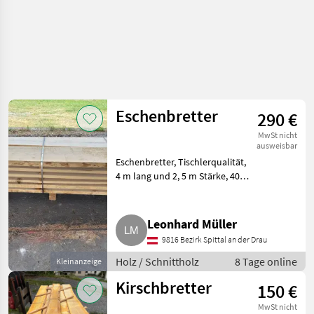
Eschenbretter
290 €
MwSt nicht
ausweisbar
Eschenbretter, Tischlerqualität,
4 m lang und 2, 5 m Stärke, 40
mm, 50 mm und 60 mm,
luftgetrocknet 1 Jahr. Holz
Schnittholz
Leonhard Müller
9816 Bezirk Spittal an der Drau
Holz / Schnittholz
8 Tage online
Kleinanzeige
Kirschbretter
150 €
MwSt nicht