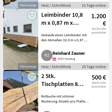
Holz / Schnittholz
15 Tage online
Kleinanzeige
Leimbinder 10,8
1.200
m x 0,87 m x
€
0,16 m
MwSt nicht
ausweisbar
Verkaufe einen Leimbinder mit
den Abmaßen 10, 8 m x 0, 87 m
x 0, 16 m. Holz Schnittholz
Reinhard Zauner
4523 Neuzeug
Holz / Schnittholz
16 Tage online
Kleinanzeige
2 Stk.
500 €
Tischplatten 80
MwSt nicht
ausweisbar
mm
Rotbuche mit schöner
Musterung. Einzeln pro Platte €
500, -, beide zusammen um €
800, -. Gesamt sind es 2 Platten