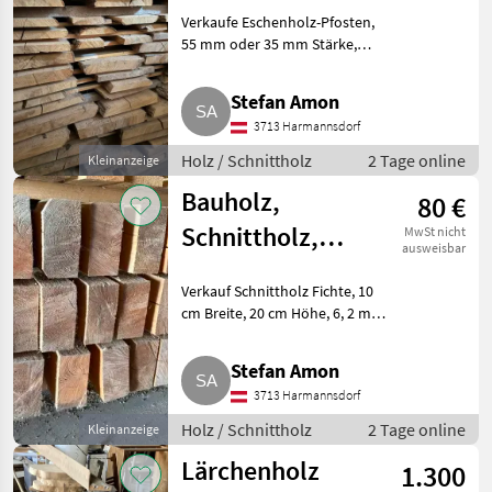
Schnittholz
Verkaufe Eschenholz-Pfosten,
Pfosten
55 mm oder 35 mm Stärke,
Kernesche
verschiedene Breiten, trocken, 5
Jahre hallengelagert,
Stefan Amon
unterschiedliche Längen: 2, 6 m,
3713 Harmannsdorf
3, 1 m, 3, 6 m, 4, 1 m, 4, 6
Holz / Schnittholz
2 Tage online
Kleinanzeige
Bauholz,
80 €
Schnittholz,
MwSt nicht
ausweisbar
Fichte 10/20er
Verkauf Schnittholz Fichte, 10
cm Breite, 20 cm Höhe, 6, 2 m
Länge, 4 Jahre trocken, Hallen
gelagert, 26 Stk. vorhanden, €
Stefan Amon
80, -/Stk.. Holz Schnittholz
3713 Harmannsdorf
Holz / Schnittholz
2 Tage online
Kleinanzeige
Lärchenholz
1.300