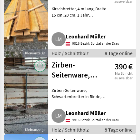
ausweisbar
Kirschbretter, 4 m lang, Breite
15 cm, 20 cm. 1 Jahr
luftgetrocknet. Stärke: 40 mm,
50 mm, 30 mm verfügbar.
Gesamt 0, 4 m³. Im Paket € 150,
Leonhard Müller
-. Holz Schnittholz
9816 Bezirk Spittal an der Drau
Holz / Schnittholz
8 Tage online
Kleinanzeige
Zirben-
390 €
Seitenware,
MwSt nicht
ausweisbar
Schwartenbretter
Zirben-Seitenware,
Schwartenbretter in Rinde,
frisch. Kurze Trennteile 2 bis 4
m. Pack mit ca. 350 kg. Holz
Leonhard Müller
Schnittholz
9816 Bezirk Spittal an der Drau
Holz / Schnittholz
8 Tage online
Kleinanzeige