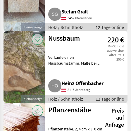
80 x 80, 100 x 100, 150 x 150 und
200 x 200 mm, Latten 50 x 50
Stefan Grall
und 50 x 80 sowie Bretter 24
5452 Pfarrwerfen
mm, Länge 4 m.
Holz / Schnittholz
12 Tage online
Kleinanzeige
Nussbaum
220 €
MwSt nicht
ausweisbar
Alter Preis
Verkaufe einen
250 €
Nussbaumstamm. Maße bei
Fotos. Holz Schnittholz
Heinz Offenbacher
8113 Jaritzberg
Holz / Schnittholz
12 Tage online
Kleinanzeige
Pflanzenstäbe
Preis
auf
Anfrage
Pflanzenstäbe, 2, 4 cm x 3, 0 cm