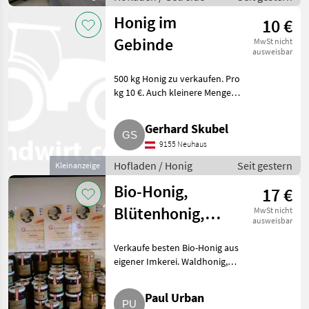
Honig im
10 €
Gebinde
MwSt nicht
ausweisbar
500 kg Honig zu verkaufen. Pro
kg 10 €. Auch kleinere Mengen
möglich. Hofladen Honig
Gerhard Skubel
9155 Neuhaus
Hofladen / Honig
Seit gestern
Kleinanzeige
Bio-Honig,
17 €
Blütenhonig,
MwSt nicht
ausweisbar
Waldhonig,
Verkaufe besten Bio-Honig aus
Cremehonig,
eigener Imkerei. Waldhonig,
Tanne, Linde
Tanne, Blütenhonig,
Lindenblüte, Cremehonig.
Paul Urban
Propolis-Tinktur, immer über 20