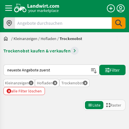
Angebote durchsuchen
/
Kleinanzeigen
/
Hofladen
/
Trockenobst
Trockenobst kaufen & verkaufen
So wird auf Landwirt.com sortiert
Filter
x
x
x
Kleinanzeigen
Hofladen
Trockenobst
x
alle Filter löschen
Liste
Raster