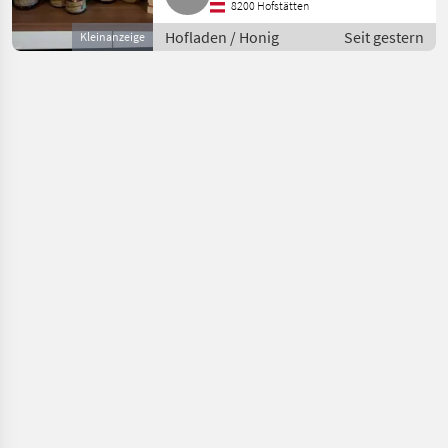
8200 Hofstätten
% Propolis-Anteil, 96 % Alk. J
Hofladen / Honig
Seit gestern
Kleinanzeige