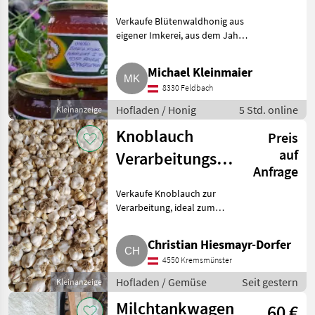
Verkaufe Blütenwaldhonig aus
eigener Imkerei, aus dem Jahr
2026. Hofladen Honig
Michael Kleinmaier
8330 Feldbach
Hofladen / Honig
5 Std. online
Kleinanzeige
Knoblauch
Preis
auf
Verarbeitungsware
Anfrage
Gemüse
Verkaufe Knoblauch zur
Fleischer
Verarbeitung, ideal zum
Verarbeiten, Wursten, Einsuren,
Einkochen usw. Es fehlen
Christian Hiesmayr-Dorfer
einzelne Zehen, Knolle ist offen
4550 Kremsmünster
oder maschinell beschädigt,
Hofladen / Gemüse
Seit gestern
Kleinanzeige
Milchtankwagen
60 €