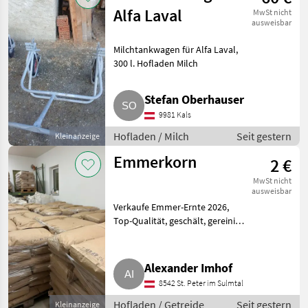
Alfa Laval
MwSt nicht
ausweisbar
Milchtankwagen für Alfa Laval,
300 l. Hofladen Milch
Stefan Oberhauser
9981 Kals
Hofladen / Milch
Seit gestern
Kleinanzeige
Emmerkorn
2 €
MwSt nicht
ausweisbar
Verkaufe Emmer-Ernte 2026,
Top-Qualität, geschält, gereinigt
und in 30 kg Säcke abgesackt.
Kühlraumgelagert. Preis ab
Abnahme von 100 kg. Hofladen
Alexander Imhof
Getreide
8542 St. Peter im Sulmtal
Hofladen / Getreide
Seit gestern
Kleinanzeige