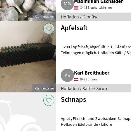
Maximilian Gschaider
3443 Sieghartskirchen
Hofladen / Gemüse
Kleinanzeige
Apfelsaft
1.200 l Apfelsaft, abgefüllt in 1 l Glasflaschen, zu verkaufen, Abgabe in
Teilmengen möglich. Hofladen Säfte / Si
Karl Breithuber
9421 Eitweg
Hofladen / Säfte / Sirup
Kleinanzeige
Schnaps
Apfel-, Pfirsich- und Zwetschken-Schnaps. 42 % Alkohol. Oder hochprozentig.
Hofladen Edelbrände / Liköre