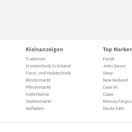
Kleinanzeigen
Top Marke
Traktoren
Fendt
Erntetechnik Grünland
John Deere
Forst- und Holztechnik
Steyr
Rindermarkt
New Holland
Pferdemarkt
Case IH
Futterbörse
Claas
Stellenmarkt
Massey Fergu
Hofladen
Deutz-Fahr