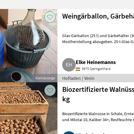
Weingärballon, Gärbeh
Glas-Gärballon (25 l) und Gärbehälter (3
Mostherstellung abzugeben. 25-l-Glas-Gärbal
und Stopfen sowie e
Elke Heinemanns
9970 Szentgotthárd
Hofladen / Wein
Kleinanzeige
Biozertifizierte Walnüs
kg
Biozertifizierte Walnüsse in Schale, Ernte 2025, 6 t. Sorte Alsószentiványi 117
un