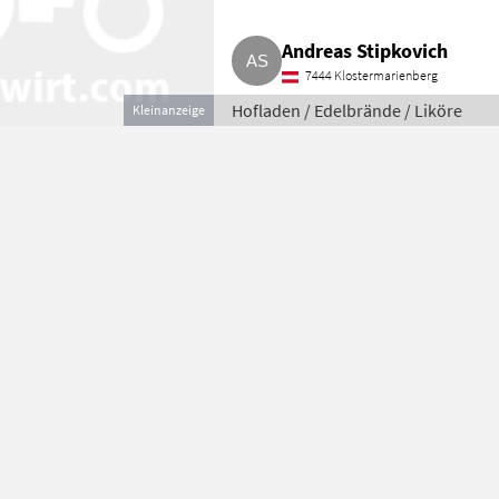
Andreas Stipkovich
7444 Klostermarienberg
Hofladen / Edelbrände / Liköre
Kleinanzeige