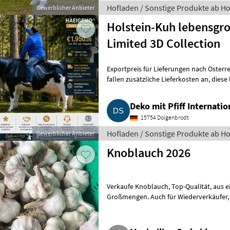
Hofladen / Sonstige Produkte ab Ho
Gewerblicher Anbieter
Holstein-Kuh lebensg
Limited 3D Collection
Exportpreis für Lieferungen nach Österre
fallen zusätzliche Lieferkosten an, diese können Sie gern bei uns anfragen.
Wenn Sie eine
Deko mit Pfiff Internati
15754 Dolgenbrodt
Schwäbisches Familien
Hofladen / Sonstige Produkte ab Ho
Gewerblicher Anbieter
Knoblauch 2026
Verkaufe Knoblauch, Top-Qualität, aus eigenem Anbau, in Klein- sowie auch in
Großmengen. Auch für Wiederverkäufer, Händler, Marktsteher. Zustellung
Lieferung möglic