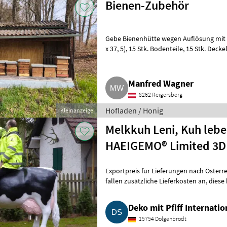
Bienen-Zubehör
Gebe Bienenhütte wegen Auflösung mit 46
x 37, 5), 15 Stk. Bodenteile, 15 Stk. Deckel, inkl. Rahmen, Standplatz wäre
vorhanden, übe
Manfred Wagner
8262 Reigersberg
Hofladen / Honig
Kleinanzeige
Melkkuh Leni, Kuh leb
HAEIGEMO® Limited 3D 
Exportpreis für Lieferungen nach Österre
fallen zusätzliche Lieferkosten an, diese können Sie gern bei uns anfragen.
Wenn Sie eine
Deko mit Pfiff Internati
15754 Dolgenbrodt
Schwäbisches Familien