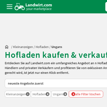
/
Kleinanzeigen
/
Hofladen
/
Ungarn
Hofladen kaufen & verkau
Entdecken Sie auf Landwirt.com ein umfangreiches Angebot an n Hofla
Händlern und privaten Verkäufern und profitieren Sie von exklusiven A
gerecht wird, ist jetzt nur einen Klick entfernt.
So wird auf Landwirt.com sortiert
x
x
x
x
Kleinanzeigen
Hofladen
Ungarn
alle Filter löschen