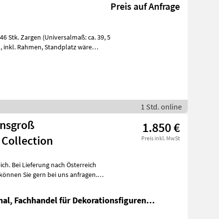
Preis auf Anfrage
 Stk. Zargen (Universalmaß: ca. 39, 5
1 Std. online
ensgroß
1.850 €
Collection
Preis inkl. MwSt
ich. Bei Lieferung nach Österreich
onal, Fachhandel für Dekorationsfiguren
unternehmen