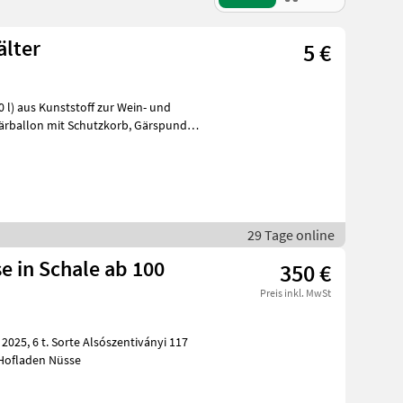
älter
5 €
0 l) aus Kunststoff zur Wein- und
lon mit Schutzkorb, Gärspund
29 Tage online
se in Schale ab 100
350 €
Preis inkl. MwSt
d Milotai 10, Kaliber 34+, Restfeuchte Hofladen Nüsse