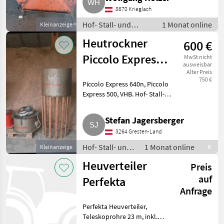
möglich. Hof- Stall- und
8670 Krieglach
Weidetechni
Hof- Stall- und
1 Monat online
Kleinanzeige
Weidetechnik /
Heutrockner
600 €
Heutechnik
Piccolo Express
MwSt nicht
ausweisbar
640n
Alter Preis
750 €
Piccolo Express 640n, Piccolo
Express 500, VHB. Hof- Stall-
und Weidetechnik Heutechnik
Stefan Jagersberger
3264 Gresten-Land
Hof- Stall- und
1 Monat online
Kleinanzeige
R
Weidetechnik /
Heuverteiler
Preis
Heutechnik
auf
Perfekta
Anfrage
Perfekta Heuverteiler,
Teleskoprohre 23 m, inkl.