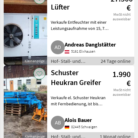
Lüfter
€
MwSt nicht
ausweisbar
Verkaufe Entfeuchter mit einer
Leistungsaufnahme von 15, 7
kW, Bj. 2014. Mit Steuerung und
Lüfter, 22 kW, Bj. 2017,
Andreas Danglstätter
Frequenzumformer. Wegen
5161 Elixhausen
Neuanschaffung. Preis inkl
Hof- Stall- und
24 Tage online
Kleinanzeige
Weidetechnik /
Schuster
1.990
Heutechnik
Heukran Greifer
€
MwSt nicht
ausweisbar
Verkaufe el. Schuster Heukran
mit Fernbedienung, ist bis
gestern noch im Betrieb
gewesen. Ca. 6 m Teleskop, 1, 8
Alois Bauer
m Spur. Bei Fragen bitte
82445 Schwaigen
melden. Hof- Stall- und Weid
Hof- Stall- und
1 Monat online
Kleinanzeige