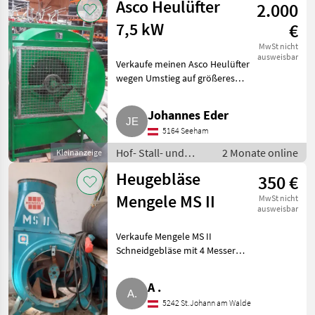
Asco Heulüfter
2.000
Heutechnik
7,5 kW
€
MwSt nicht
ausweisbar
Verkaufe meinen Asco Heulüfter
wegen Umstieg auf größeres
Modell, funktioniert
einwandfrei, wurde als
Johannes Eder
Zweitlüfter verwendet, ca. 1-2
5164 Seeham
mal pro Jahr. Für Boxengrößen
vo
Hof- Stall- und
2 Monate online
Kleinanzeige
Weidetechnik /
Heugebläse
350 €
Heutechnik
Mengele MS II
MwSt nicht
ausweisbar
Verkaufe Mengele MS II
Schneidgebläse mit 4 Messern
in sehr gutem Zustand, inkl.
Rohre und Verteiler. Bei
A .
Interesse bitte melden. Hof-
5242 St.Johann am Walde
Stall- und Weidetechnik Heutec