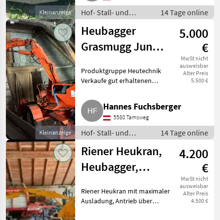
Frohnleiten
Hof- Stall- und
14 Tage online
Kleinanzeige
Weidetechnik /
Heubagger
5.000
Heutechnik
Grasmugg Junior
€
280
MwSt nicht
ausweisbar
Produktgruppe Heutechnik
Alter Preis
Verkaufe gut erhaltenen
5.500 €
Grasmugg Junior 280. Inkl.
Schalengreifer und Grablöffel.
Hannes Fuchsberger
Bagger kann mit Zapfwelle und
5580 Tamsweg
el. betrieben werden. Preis
Hof- Stall- und
14 Tage online
Kleinanzeige
Weidetechnik /
Riener Heukran,
4.200
Heutechnik
Heubagger,
€
Mistbagger
MwSt nicht
ausweisbar
Riener Heukran mit maximaler
Alter Preis
Ausladung, Antrieb über
4.500 €
Elektromotor oder Zapfwelle