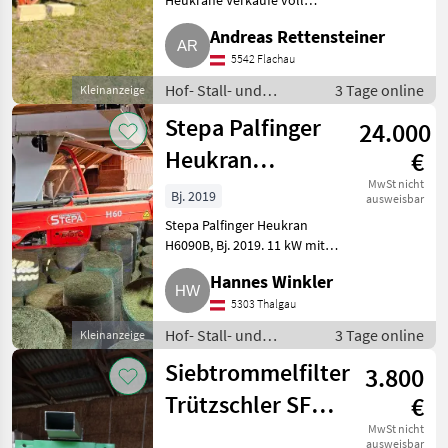
Heukräne Verkaufe voll
Auer
3
funktionsfähigen Heukran. Hof-
Andreas Rettensteiner
Stall- und Weidetechnik
Lasco
3
Heutechnik
5542 Flachau
Hof- Stall- und
3 Tage online
Kleinanzeige
Buchmann
2
Weidetechnik /
Stepa Palfinger
24.000
Heutechnik
Demag
2
Heukran
€
Alle 12
H6090B, Bj.
MwSt nicht
Bj. 2019
ausweisbar
anzeigen
2019, kein Heu
Stepa Palfinger Heukran
MARKTPLATZ
H6090B, Bj. 2019. 11 kW mit
22/11 cm³ Pumpe, 2, 15 m
Marktplatz
Händlerangebote
Kleinanzeigen
Hannes Winkler
Spurweite, Schopp-Einrichtung,
Rotator, Ölkühler, mit
5303 Thalgau
Stromschiene, Serviceheft
Hof- Stall- und
3 Tage online
Kleinanzeige
vollständ
Weidetechnik /
Siebtrommelfilter
3.800
Heutechnik
Trützschler SFS
€
120 00 02
MwSt nicht
ausweisbar