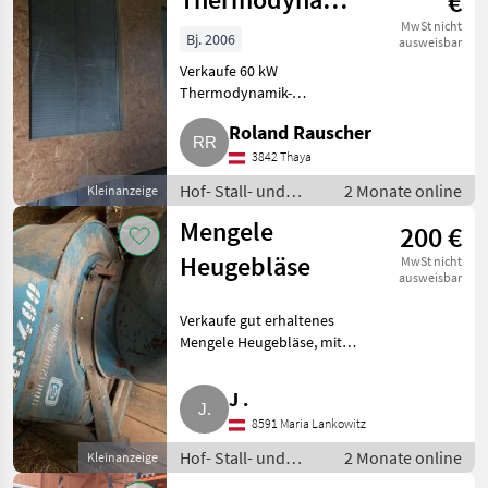
€
60 kW, Aggregat
MwSt nicht
Bj. 2006
ausweisbar
210 kVA
Verkaufe 60 kW
Thermodynamik-
Kondensationstrocknungsanlage
Roland Rauscher
mit 8 Zyl. Bock Kompressor, Bj.
2006, € 14.000, -, und einen
3842 Thaya
Stromgenerator 210 kVA
Hof- Stall- und
2 Monate online
Kleinanzeige
Erzeugungsleistung mit
Weidetechnik /
Mengele
200 €
Heutechnik
Heugebläse
MwSt nicht
ausweisbar
Verkaufe gut erhaltenes
Mengele Heugebläse, mit
Rohren. Weiters wird verkauft:
Kemper Mex € 150, -. Hof- Stall-
J .
und Weidetechnik Heutechnik
8591 Maria Lankowitz
Hof- Stall- und
2 Monate online
Kleinanzeige
Weidetechnik /