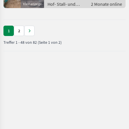
Hof- Stall- und
2 Monate online
Kleinanzeige
Weidetechnik /
Heutechnik
1
2
Treffer
1
-
48
von
82
(Seite 1 von 2)