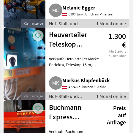
Elektroantrieb. Hof- Stall- und
Melanie Egger
Weidetechnik Heutechnik
6393 Sankt Ulrich am Pillersee
Hof- Stall- und
1 Monat online
Kleinanzeige
Weidetechnik /
Heuverteiler
1.300
Heutechnik
Teleskop
€
Perfekta
MwSt nicht
ausweisbar
Verkaufe Heuverteiler Marke
Perfekta, Teleskop 15 m,
vollelektronische Steuerung
(Streubreite, Ruhezeit, vor- und
Markus Klapfenböck
rückwärts), Bj. ca. 1990. Super
4724 Neukirchen A. Walde
Zustand. Selbstabba
Hof- Stall- und
1 Monat online
Kleinanzeige
Weidetechnik /
Buchmann
Preis
Heutechnik
auf
Express
Anfrage
Zubringerband
Verkaufe Buchmann