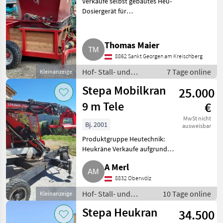
Verkaufe selbst gebautes Heu-
Dosiergerät für
Rundballenpresse. Näheres per
Telefon. Hof- Stall- und
Weidetechnik Heutechnik
Thomas Maier
8862 Sankt Georgen am Kreischberg
Hof- Stall- und
7 Tage online
Kleinanzeige
Weidetechnik /
Stepa Mobilkran
25.000
Heutechnik
9 m Tele
€
MwSt nicht
Bj. 2001
ausweisbar
Produktgruppe Heutechnik:
Heukräne Verkaufe aufgrund
des Einbaues eines
A Merl
Hallenhängekranes diesen
Mobilkran. Er hat volle Kraft,
8832 Oberwölz
stand immer im Trockenen und
Hof- Stall- und
10 Tage online
Kleinanzeige
der Zust
Weidetechnik /
Stepa Heukran
34.500
Heutechnik