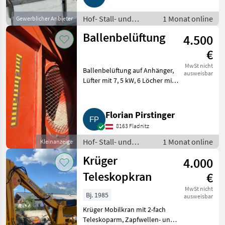
Greifer mit Rotator mit Zinken
Hof- Stall- und
1 Monat online
Gewerblicher Anbieter
Weidetechnik /
Ballenbelüftung
4.500
Heutechnik
€
MwSt nicht
Ballenbelüftung auf Anhänger,
ausweisbar
Lüfter mit 7, 5 kW, 6 Löcher mit
120 cm Dm., ausgelegt für 6
bzw. 12 Ballen 150 cm Dm.,
Anhänger mit Druckluftbremse.
Florian Pirstinger
Hof- Stall- und We
8163 Fladnitz
Hof- Stall- und
1 Monat online
Kleinanzeige
Weidetechnik /
Krüger
4.000
Heutechnik
Teleskopkran
€
MwSt nicht
Bj. 1985
ausweisbar
Krüger Mobilkran mit 2-fach
Teleskoparm, Zapfwellen- und