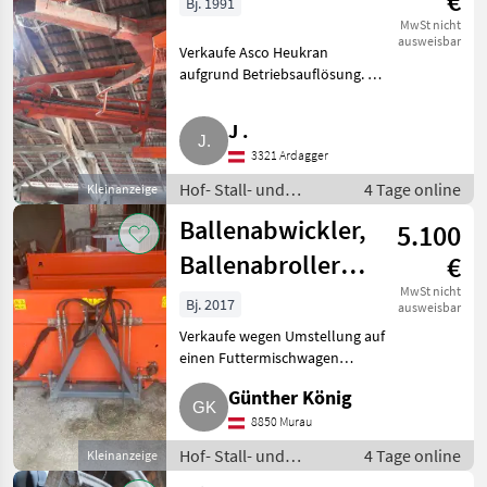
€
Bj. 1991
MwSt nicht
ausweisbar
Verkaufe Asco Heukran
aufgrund Betriebsauflösung. Bj.
1991. Wenig gebraucht, sehr
guter Zustand inkl.
J .
Kranschienen, sofort
3321 Ardagger
einsatzbereit, VB, sowie
gesamten Dachstuh
Hof- Stall- und
4 Tage online
Kleinanzeige
Weidetechnik /
Ballenabwickler,
5.100
Heutechnik
Ballenabroller,
€
Ballenauflöser
MwSt nicht
Bj. 2017
ausweisbar
Auer
Verkaufe wegen Umstellung auf
einen Futtermischwagen
meinen Auer Ballenauflöser mit
Günther König
Ladearm. Geeignet für Heu,
Stroh und Silage. Ablage re., li.
8850 Murau
oder nach hinten mög
Hof- Stall- und
4 Tage online
Kleinanzeige
Weidetechnik /