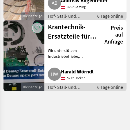
Andreas Bogenreiter
Umstellung auf Rundballen.
3292 Gaming
Hof- Stall- und Weidetechnik
Heutechnik
Hof- Stall- und
6 Tage online
Kleinanzeige
Weidetechnik /
Krantechnik-
Preis
Heutechnik
auf
Ersatzteile für
Anfrage
Industriekunden,
Wir unterstützen
Instandhalter
Industriebetriebe,
Instandhaltungsabteilungen
und Servicefirmen mit einem
Harald Wörndl
großen Lager an sofort
5212 Höcken
verfügbaren Krantechnik-
Ersatzteilen. Mit über 2.00
Hof- Stall- und
6 Tage online
Kleinanzeige
Weidetechnik /
Heutechnik