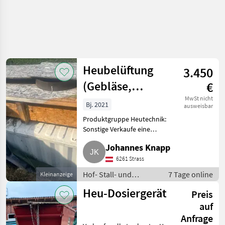
Heubelüftung
3.450
(Gebläse,
€
Ballenbelüftung,
MwSt nicht
Bj. 2021
ausweisbar
…)
Produktgruppe Heutechnik:
Sonstige Verkaufe eine
Ballenbelüftung für 6
Johannes Knapp
Heuballen. Ballen können
zwischen 1, 50 und 170 cm sein.
6261 Strass
Wurde nur einmal verwendet.
Hof- Stall- und
7 Tage online
Kleinanzeige
Inkl. neue
Weidetechnik /
Heu-Dosiergerät
Preis
Heutechnik
auf
Anfrage