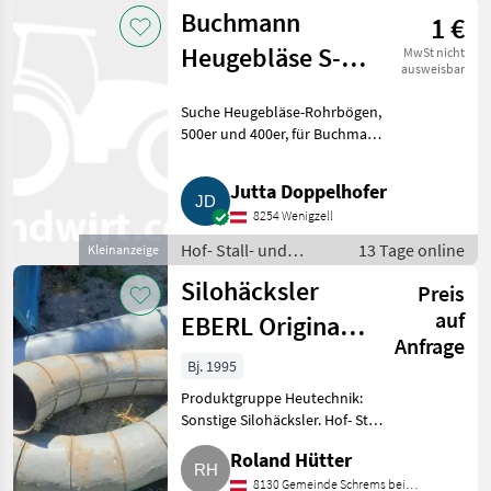
Weidetechnik /
Buchmann
1 €
Heutechnik
Heugebläse S-
MwSt nicht
ausweisbar
500er und 400er
Suche Heugebläse-Rohrbögen,
Rohrbögen
500er und 400er, für Buchmann
Heugebläse oder Ähnliches.
Bitte nur Bögen, keine anderen
Jutta Doppelhofer
Rohre oder Heugebläse
8254 Wenigzell
anbieten. Hof- Stall- und W
Hof- Stall- und
13 Tage online
Kleinanzeige
Weidetechnik /
Silohäcksler
Preis
Heutechnik
auf
EBERL Original
Anfrage
2.500
Bj. 1995
Produktgruppe Heutechnik:
Sonstige Silohäcksler. Hof- Stall-
und Weidetechnik Heutechnik
Roland Hütter
8130 Gemeinde Schrems bei