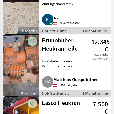
Zubringerband mit 2
Geschwindigkeiten in gutem
Zustand. Hof- Stall- und
E .
Weidetechnik Heutechnik
3925 Arbesbach
Hof- Stall- und
1 Monat online
Kleinanzeige
Weidetechnik /
Brunnhuber
12.345
Heutechnik
Heukran Teile
€
MwSt nicht
ausweisbar
Ersatzteile für einen
Brunnhuber Heukran.
Getriebemotor, 2 Stk.,
Schaltschrank,
Matthias Graspointner
Hydraulikaggregat,
5310 Tiefgraben
Hydraulikmotor, Steuerblock,
Laufrollen neu. Bei Interesse
Hof- Stall- und
1 Monat online
Kleinanzeige
bitte m
Weidetechnik /
Lasco Heukran
7.500
Heutechnik
€