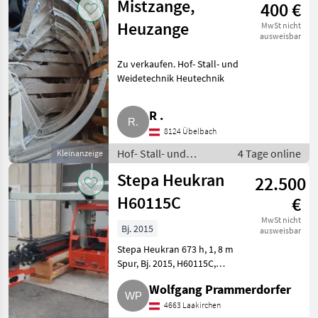
Mistzange,
400 €
Heutechnik
Heuzange
MwSt nicht
ausweisbar
Zu verkaufen. Hof- Stall- und
Weidetechnik Heutechnik
R .
8124 Übelbach
Hof- Stall- und
4 Tage online
Kleinanzeige
Weidetechnik /
Stepa Heukran
22.500
Heutechnik
H60115C
€
MwSt nicht
Bj. 2015
ausweisbar
Stepa Heukran 673 h, 1, 8 m
Spur, Bj. 2015, H60115C,
Vierfach-Ausschub. Hof- Stall-
Wolfgang Prammerdorfer
und Weidetechnik Heutechnik
4663 Laakirchen