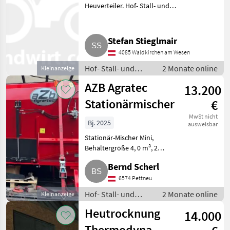
Heuverteiler. Hof- Stall- und
Weidetechnik Heutechnik
Stefan Stieglmair
4085 Waldkirchen am Wesen
Hof- Stall- und
2 Monate online
Kleinanzeige
Weidetechnik /
AZB Agratec
13.200
Heutechnik
Stationärmischer
€
MwSt nicht
Bj. 2025
ausweisbar
Stationär-Mischer Mini,
Behältergröße 4, 0 m³, 2
Schneckenmischer für
Bernd Scherl
Heubetrieb, horizontale
Strecken, el. Motor 15 kW mit
6574 Pettneu
Stg., 2 hydr. Schieber. Hof- Stall-
Hof- Stall- und
2 Monate online
Kleinanzeige
und We
Weidetechnik /
Heutrocknung
14.000
Heutechnik
Thermodynamik