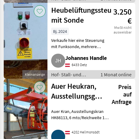
Weidetechnik /
Heubelüftungssteuerung
3.250
Heutechnik
mit Sonde
€
MwSt nicht
Bj. 2024
ausweisbar
Verkaufe hier eine Steuerung
mit Funksonde, mehrere
Funktionen, Handbetrieb,
Johannes Handle
Auto1 Intervall, Auto2
Programm mit Sonde, 1 Jahr im
6433 Oetz
Betrieb, Verkaufsgrund: Neue
Hof- Stall- und
1 Monat online
Kleinanzeige
Steuer
Weidetechnik /
Auer Heukran,
Preis
Heutechnik
auf
Ausstellungsgerät,
Anfrage
HK66113
Auer Kran, Ausstellungskran
HK66113, 6 mto/Reichweite 11
m. Bj. 2026, 2, 5 m Spur,
Designkabine, 11 kW Motor,
4202 Hellmonsödt
endlos drehbar, Ölkühler,