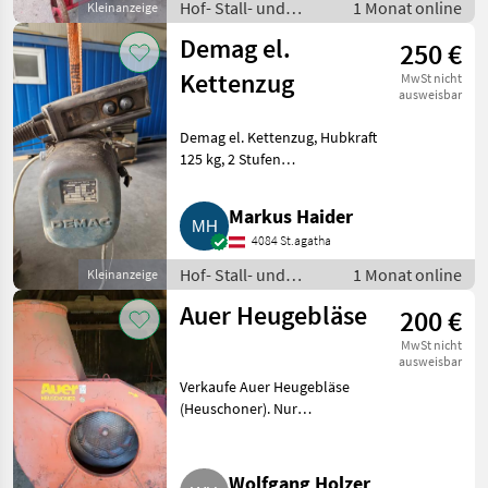
Hof- Stall- und
1 Monat online
Kleinanzeige
Weidetechnik /
Demag el.
250 €
Heutechnik
Kettenzug
MwSt nicht
ausweisbar
Demag el. Kettenzug, Hubkraft
125 kg, 2 Stufen
Geschwindigkeit 8/2 m/min, 380
V Stromanschluss, Kettenlänge
Markus Haider
3 m. Preis: € 250, -. Hof- Stall-
4084 St.agatha
und Weidetechnik Heutech
Hof- Stall- und
1 Monat online
Kleinanzeige
Weidetechnik /
Auer Heugebläse
200 €
Heutechnik
MwSt nicht
ausweisbar
Verkaufe Auer Heugebläse
(Heuschoner). Nur
Selbstabholung. Privatverkauf:
keine Gewährleistung, kein
Umtausch und keine Rückgabe
Wolfgang Holzer