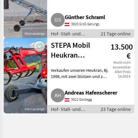
verstellbar bis 4, 5 m, el.
Antrieb. Hof- Stall- und
Weidetechnik Heutechnik
Günther Schraml
3920 Groß Gerungs
Hof- Stall- und
21 Tage online
Kleinanzeige
Weidetechnik /
STEPA Mobil
13.500
Heutechnik
Heukran
€
MK32.85
MwSt nicht
ausweisbar
Verkaufen unseren Heukran, Bj.
Alter Preis
1998, mit zwei Stützen und zwei
14.500 €
Rädern. 3-fach Teleskoparm bis
7, 6 m Länge und
Andreas Hafenscherer
Schoppeinrichtung. Inkl.
5622 Goldegg
Zapfwellenbetrieb. Hof- Stall-
Hof- Stall- und
23 Tage online
Kleinanzeige
Weidetechnik /
Heutechnik