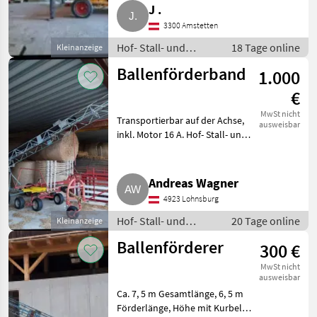
möglich, sehr hubstark, teilw.
J .
neue Hydraulikschläuche, guter
3300 Amstetten
Zustand, aus Platzgrün
Hof- Stall- und
18 Tage online
Kleinanzeige
Weidetechnik /
Ballenförderband
1.000
Heutechnik
€
MwSt nicht
Transportierbar auf der Achse,
ausweisbar
inkl. Motor 16 A. Hof- Stall- und
Weidetechnik Heutechnik
Andreas Wagner
4923 Lohnsburg
Hof- Stall- und
20 Tage online
Kleinanzeige
Weidetechnik /
Ballenförderer
300 €
Heutechnik
MwSt nicht
ausweisbar
Ca. 7, 5 m Gesamtlänge, 6, 5 m
Förderlänge, Höhe mit Kurbel