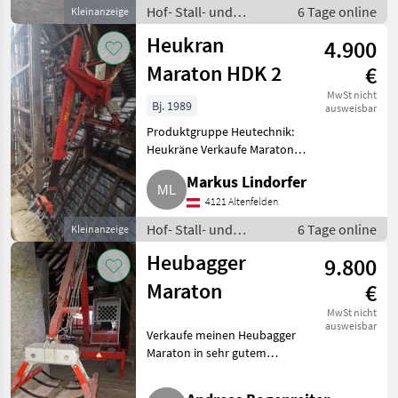
Hof- Stall- und
6 Tage online
Kleinanzeige
Weidetechnik /
Heukran
4.900
Heutechnik
Maraton HDK 2
€
MwSt nicht
Bj. 1989
ausweisbar
Produktgruppe Heutechnik:
Heukräne Verkaufe Maraton
Heukran Type HDK 2. Bj. 1989. 2
Markus Lindorfer
m Spurweite der Kranschienen.
8 m Teleskopausleger. Hof-
4121 Altenfelden
Stall- und Weidetechnik
Hof- Stall- und
6 Tage online
Kleinanzeige
Weidetechnik /
Heubagger
9.800
Heutechnik
Maraton
€
MwSt nicht
ausweisbar
Verkaufe meinen Heubagger
Maraton in sehr gutem
Zustand, war wenig in
Verwendung, Verkauf wegen