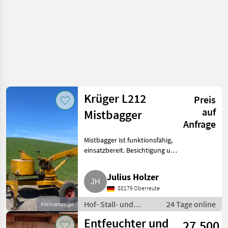
Krüger L212
Preis
auf
Mistbagger
Anfrage
Mistbagger ist funktionsfähig,
einsatzbereit. Besichtigung und
Testlauf gerne nach
Vereinbarung möglich. Hof-
Julius Holzer
Stall- und Weidetechnik
88179 Oberreute
Heutechnik
Hof- Stall- und
24 Tage online
Kleinanzeige
Weidetechnik /
Entfeuchter und
27.500
Heutechnik