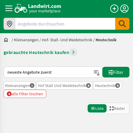
Angebote durchsuchen
/
Kleinanzeigen
/
Hof- Stall- Und Weidetechnik
/
Heutechnik
gebrauchte Heutechnik kaufen
So wird auf Landwirt.com sortiert
Filter
x
x
x
Kleinanzeigen
Hof Stall Und Weidetechnik
Heutechnik
x
alle Filter löschen
Liste
Raster