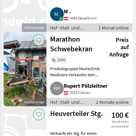
Gebläse und Steuerung. Hof-
Stall- und Weidetechnik
M .
Heutechnik
4693 Desselbrunn
Hof- Stall- und
1 Monat online
Kleinanzeige
Weidetechnik /
Marathon
Preis
Heutechnik
auf
Schwebekran
Anfrage
Bj. 1990
Produktgruppe Heutechnik:
Heukräne Verkaufen den
Marathon Heukran wegen
Rupert Pölzleitner
Neuanschaffung. Ist
funktionstüchtig. Mit Seilwinde,
5524 Klockau
um die Zange auf und ab zu
Hof- Stall- und
2 Monate online
Kleinanzeige
bewegen. Hof-
Weidetechnik /
Heuverteiler Stg.
100 €
Heutechnik
MwSt nicht
ausweisbar
Verkaufe ein Stg. für einen