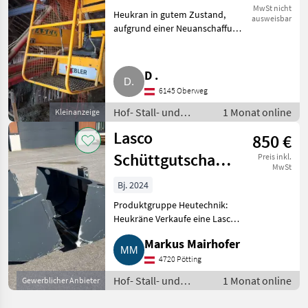
MwSt nicht
Heukran in gutem Zustand,
ausweisbar
aufgrund einer Neuanschaffung
zu verkaufen. Weitere Fragen,
Anfragen werden nur über die
Telefonnummer am letzten Bild
D .
angenommen. Hof- Sta
6145 Oberweg
Hof- Stall- und
1 Monat online
Kleinanzeige
Weidetechnik /
Lasco
850 €
Heutechnik
Schüttgutschaufel
Preis inkl.
MwSt
0,75 m³
Bj. 2024
Produktgruppe Heutechnik:
Heukräne Verkaufe eine Lasco
Schüttgutschaufel, passend zu
Markus Mairhofer
Lasco Heukran. Funktioniert
perfekt für Trocknungsanlagen
4720 Pötting
oder kurz geschnittene
Hof- Stall- und
1 Monat online
Gewerblicher Anbieter
Weidetechnik /