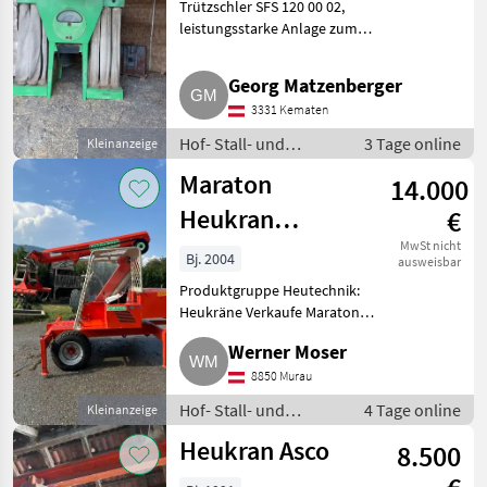
Trützschler SFS 120 00 02,
leistungsstarke Anlage zum
Absaugen von Staub aller Art,
8.000 m³ stündliches Volumen.
Georg Matzenberger
Hof- Stall- und Weidetechnik
3331 Kematen
Heutechnik
Hof- Stall- und
3 Tage online
Kleinanzeige
Weidetechnik /
Maraton
14.000
Heutechnik
Heukran
€
Maraton
MwSt nicht
Bj. 2004
ausweisbar
Produktgruppe Heutechnik:
Heukräne Verkaufe Maraton
Heukran. Ca. 8 m Reichweite.
Werner Moser
Hebt sehr gut. 380 V. Schalen für
Mist verladen dabei. Keine Risse
8850 Murau
oder Mängel. Voll
Hof- Stall- und
4 Tage online
Kleinanzeige
Weidetechnik /
Heukran Asco
8.500
Heutechnik