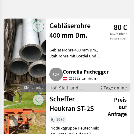
Suche
verfeinern
Gebläserohre
80 €
Kategorie
Land
Filter
4
400 mm Dm.
MwSt nicht
ausweisbar
82
AKTUELLER
Zurücksetzen
Ergebnisse
Gebläserohre 400 mm Dm.,
PFAD
anzeigen
Stahlrohre mit Bördel und
Landtechnik
Flanschen, feuerverzinkt in
verschiedenen Längen, für
Hof Stall Und
Cornelia Puchegger
Weidetechnik
Heugebläse, Stroh,
2821 Lanzenkirchen
Hackschnitzel. Hof- Stall- und
Heutechnik
Weidetechn
Hof- Stall- und
2 Tage online
Kleinanzeige
Weidetechnik /
KATEGORIE
Scheffer
WÄHLEN
Preis
Heutechnik
auf
Heukran ST-2S
Sonstige
59
Anfrage
Bj. 1986
Stepa
5
Produktgruppe Heutechnik: