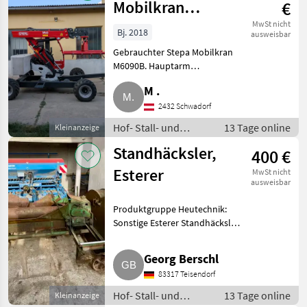
Mobilkran
€
M6090B
MwSt nicht
Bj. 2018
ausweisbar
Gebrauchter Stepa Mobilkran
M6090B. Hauptarm
teleskopierbar (für geringere
M .
Durchfahrtshöhe),
höhenverstellbare Kabine mit
2432 Schwadorf
900 mm Hub, Komfortkabine
Hof- Stall- und
13 Tage online
Kleinanzeige
mit Zweikreisaggr
Weidetechnik /
Standhäcksler,
400 €
Heutechnik
Esterer
MwSt nicht
ausweisbar
Produktgruppe Heutechnik:
Sonstige Esterer Standhäcksler,
mit großem Einzugsband aus
Metall. Rohre und Flachriemen
Georg Berschl
sind dabei. Hof- Stall- und
83317 Teisendorf
Weidetechnik Heutechni
Hof- Stall- und
13 Tage online
Kleinanzeige