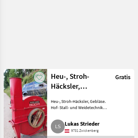
Heutechnik
Heu-, Stroh-
Gratis
Häcksler,
Gebläse Alfa-
Heu-, Stroh-Häcksler, Gebläse.
Laval 800R
Hof- Stall- und Weidetechnik
Heutechnik
Lukas Strieder
9781 Zwickenberg