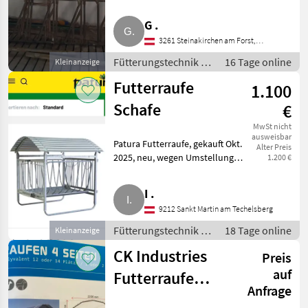
Land. Fütterungstechnik
Futterraufe
G .
3261 Steinakirchen am Forst,
Österreich
Fütterungstechnik /
16 Tage online
Kleinanzeige
Futterraufe
Futterraufe
1.100
Schafe
€
MwSt nicht
ausweisbar
Patura Futterraufe, gekauft Okt.
Alter Preis
2025, neu, wegen Umstellung
1.200 €
zu verkaufen. Nur Abholung.
Optimaler Zugang zum Futter.
I .
Die Viereckraufe für Schafe, mit
9212 Sankt Martin am Techelsberg
Dach, sichert
Fütterungstechnik /
18 Tage online
Kleinanzeige
Futterraufe
CK Industries
Preis
auf
Futterraufe
Anfrage
lagernd