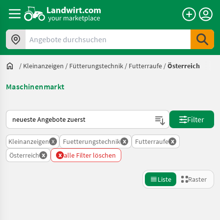
Angebote durchsuchen
/
Kleinanzeigen
/
Fütterungstechnik
/
Futterraufe
/
Österreich
Maschinenmarkt
So wird auf Landwirt.com sortiert
Filter
x
x
x
Kleinanzeigen
Fuetterungstechnik
Futterraufe
x
x
Österreich
alle Filter löschen
Liste
Raster