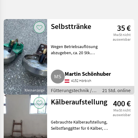
Suche
verfeinern
Selbsttränke
35 €
Kategorie
Land
Filter
4
1
MwSt nicht
ausweisbar
6
Wegen Betriebsauflösung
AKTUELLER
Zurücksetzen
Ergebnisse
PFAD
abzugeben, ca. 20 Stk.
anzeigen
vorhanden. Fütterungstechnik
Landtechnik
Futterraufe
Fuetterungstechnik
Martin Schönhuber
Futterraufe
4152 Hörbich
Fütterungstechnik /
21 Std. online
Kleinanzeige
KATEGORIE
Futterraufe
WÄHLEN
Kälberaufstellung
400 €
Futterraufe
6
MwSt nicht
ausweisbar
Gebrauchte Kälberaufstellung,
MARKTPLATZ
Selbstfanggitter für 6 Kälber, 2,
90 m lang, Bezirk St. Pölten-
Marktplatz
Händlerangebote
Kleinanzeigen