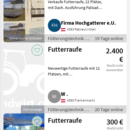
Verkaufe Futterraufe, 12 Plätze,
mit Dach. Ausführung Palisaden
€ 1.250, - netto oder
Selbstfangfressgitter € 1.850, -
Firma Hochgatterer e.U.
netto möglich. Abholpreis 4.363
4363 Pabneukirchen
Pabneukirchen. Z
Fütterungstechnik /
19 Tage online
Gewerblicher Anbieter
Futterraufe
Futterraufe
2.400
€
MwSt nicht
Neuwertige Futterraufe mit 12
ausweisbar
Plätzen, mit
Selbstfangfressgitter. Standort:
4.890. Fütterungstechnik
Futterraufe
W .
4890 Frankenmarkt
Fütterungstechnik /
20 Tage online
Kleinanzeige
Futterraufe
Futterraufe
300 €
MwSt nicht