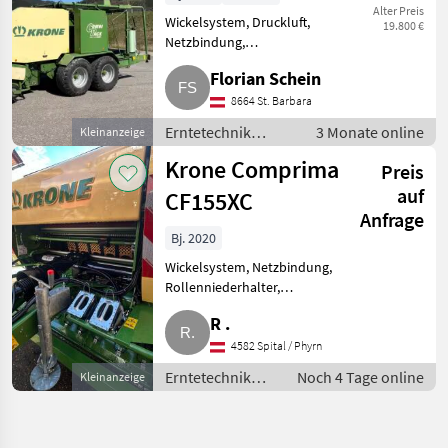
Alter Preis
Wickelsystem, Druckluft,
19.800 €
Netzbindung,
Rollenniederhalter,
Florian Schein
Schneidwerk, Tandemachse,
Zentralschmierung,
8664 St. Barbara
Ballenkammer Krone
Erntetechnik
3 Monate online
Kleinanzeige
CombiPack 1.500, ca. 16.500
Grünland /
Ballen gepresst. Rotor
Krone Comprima
Preis
Press-/Wickelkombinationen
auf
CF155XC
Anfrage
Bj. 2020
Wickelsystem, Netzbindung,
Rollenniederhalter,
Schneidwerk, Tandemachse,
R .
Zentralschmierung,
Ballenkammer Verkaufe Krone
4582 Spital / Phyrn
Comprima CF155XC, 26 Messer
Erntetechnik
Noch 4 Tage online
Kleinanzeige
Schneidwerk, hydr. Brem
Grünland /
Press-/Wickelkombinationen