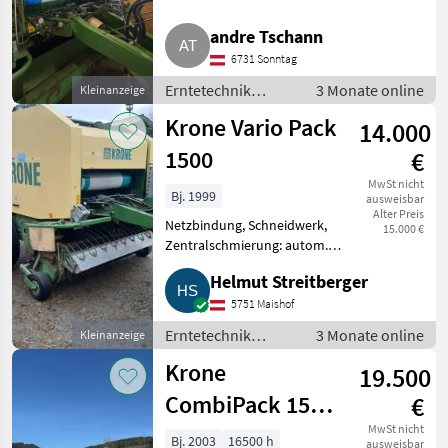
Fragen bitte melden.
Pöttinger
Erntetechnik Grünland
andre Tschann
Press-/Wickelkombinationen
Kuhn
6731 Sonntag
Erntetechnik
3 Monate online
Kleinanzeige
John Deere
Grünland /
Krone Vario Pack
14.000
Press-/Wickelkombinationen
Claas
1500
€
MwSt nicht
Fendt
Bj. 1999
ausweisbar
Alter Preis
Alle 18
Netzbindung, Schneidwerk,
15.000 €
anzeigen
Zentralschmierung: autom.
Zentralschmierung
Helmut Streitberger
MARKTPLATZ
Ballenpresse mit Netzbindung,
Schneidwerk, Pickupbreite 1, 95
5751 Maishof
Marktplatz
Händlerangebote
Kleinanzeigen
m, variable Ballengröße von 1-
Erntetechnik
3 Monate online
Kleinanzeige
1, 5 m,
Grünland /
Krone
19.500
Press-/Wickelkombinationen
CombiPack 1500
€
MC
MwSt nicht
Bj. 2003
16500 h
ausweisbar