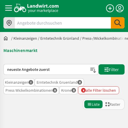
Angebote durchsuchen
/
Kleinanzeigen
/
Erntetechnik Grünland
/
Press-/Wickelkombination
Maschinenmarkt
So wird auf Landwirt.com sortiert
Filter
x
x
Kleinanzeigen
Erntetechnik Gruenland
x
x
x
Press Wickelkombinationen
Krone
alle Filter löschen
Liste
Raster