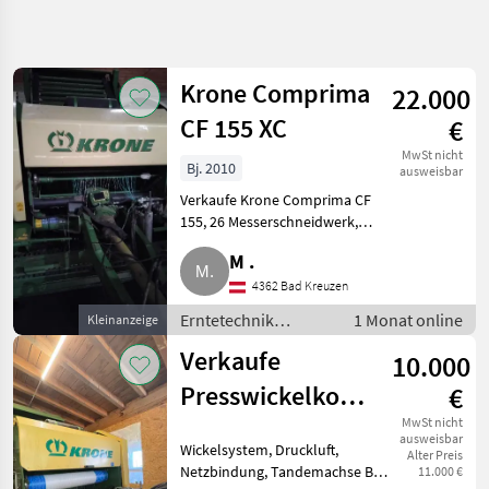
Suche
verfeinern
Krone Comprima
22.000
Kategorie
Land
Filter
5
CF 155 XC
€
5
MwSt nicht
Bj. 2010
AKTUELLER
ausweisbar
Zurücksetzen
Ergebnisse
PFAD
Verkaufe Krone Comprima CF
anzeigen
Landtechnik
155, 26 Messerschneidwerk,
26.500 Ballen, Rückfahrkamera,
Erntetechnik
M .
sofort einsatzbereit, Druckluft,
Gruenland
500/55 R20. Erntetechnik
4362 Bad Kreuzen
Press
Grünland Press-/Wickel
Wickelkombinationen
Erntetechnik
1 Monat online
Kleinanzeige
Grünland /
Krone
Verkaufe
10.000
Press-/Wickelkombinationen
KATEGORIE
Presswickelkombination
€
WÄHLEN
Krone V1500
MwSt nicht
ausweisbar
Krone
Wickelsystem, Druckluft,
Alter Preis
Netzbindung, Tandemachse Bei
11.000 €