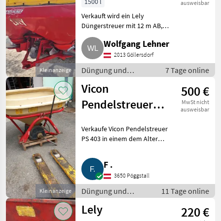
Sonstige
27
1500 l
ausweisbar
Verkauft wird ein Lely
Rauch
13
Düngerstreuer mit 12 m AB,
gebraucht, wegen Umstellung
Wolfgang Lehner
Vicon
7
auf 15 m, mit Eigenbau-Aufsatz
und Beleuchtung,
2013 Göllersdorf
mechanischer
Amazone
5
Düngung und
7 Tage online
Kleinanzeige
Schieberbetätigung, hydr.
Beregnung /
Vicon
500 €
Bogballe
4
Mineraldüngerstreuer/Wiegestreuer
Pendelstreuer
MwSt nicht
ausweisbar
Kverneland
2
PS 403
Verkaufe Vicon Pendelstreuer
Alle 13
PS 403 in einem dem Alter
anzeigen
entsprechenden, guten
MARKTPLATZ
Zustand. Gelenkwelle ist nur
F .
maschinenseitig vorhanden,
Marktplatz
Händlerangebote
Kleinanzeigen
3650 Pöggstall
wird schon länger nicht mehr
ben
Düngung und
11 Tage online
Kleinanzeige
Beregnung /
Lely
220 €
Mineraldüngerstreuer/Wiegestreuer