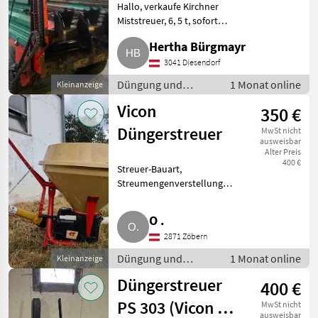
Hallo, verkaufe Kirchner
Miststreuer, 6, 5 t, sofort
einsatzbereit. € 3.000, -.
Hertha Bürgmayr
Bürgmayr Franz, Schöngasse 1,
3.041 Diesendorf. Düngung und
3041 Diesendorf
Beregnung Mineraldüngerstre
Düngung und
1 Monat online
Kleinanzeige
Beregnung /
Vicon
350 €
Mineraldüngerstreuer/Wiegestreuer
Düngerstreuer
MwSt nicht
ausweisbar
Alter Preis
400 €
Streuer-Bauart,
Streumengenverstellung
Verkaufe einen Vicon
Pendeldüngerstreuer. Der
O .
Streuer befindet sich in einem
2871 Zöbern
sehr guten Zustand und ist
sofort einsatzbereit. D
Düngung und
1 Monat online
Kleinanzeige
Beregnung /
Düngerstreuer
400 €
Mineraldüngerstreuer/Wiegestreuer
PS 303 (Vicon PS
MwSt nicht
ausweisbar