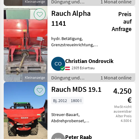
Düngung und
1 Monat online
Kleinanzeige
Beregnung /
Rauch Alpha
Preis
Mineraldüngerstreuer/Wiegestreuer
auf
1141
Anfrage
hydr. Betätigung,
Grenzstreueinrichtung,
Streumengenverstellung,
Streuer-Bauart:
Christian Ondrovcik
Zweischeibenstreuer Verkaufe
2305 Eckartsau
gebrauchten RAUCH Alpha
1141, Bj. 2003, sofort verfügbar.
Düngung und
1 Monat online
Kleinanzeige
Beregnung /
Rauch MDS 19.1
4.250
Mineraldüngerstreuer/Wiegestreuer
€
Bj. 2012
1800 l
MwSt nicht
ausweisbar
Streuer-Bauart,
Alter Preis
Abdrehprobenset,
4.500 €
Grenzstreueinrichtung,
Streumengenverstellung
Peter Raab