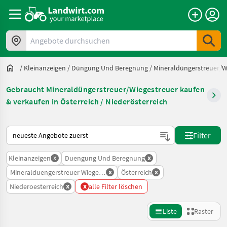
Angebote durchsuchen
/
Kleinanzeigen
/
Düngung Und Beregnung
/
Mineraldüngerstreuer/W
Gebraucht Mineraldüngerstreuer/Wiegestreuer kaufen
& verkaufen in Österreich / Niederösterreich
So wird auf Landwirt.com sortiert
Filter
x
x
Kleinanzeigen
Duengung Und Beregnung
x
x
Mineralduengerstreuer Wiegestreuer
Österreich
x
x
Niederoesterreich
alle Filter löschen
Liste
Raster