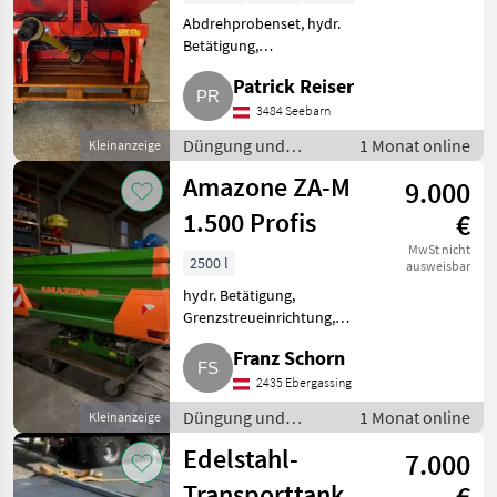
Abdrehprobenset, hydr.
Betätigung,
Streumengenverstellung Rauch
Patrick Reiser
MDS 19.1 mit Gelenkwelle,
Aufsatz, Schutzgitter,
3484 Seebarn
Beleuchtung, mech.
Düngung und
1 Monat online
Kleinanzeige
Randstreueinrichtung. Hydr.
Beregnung /
Schiebe
Amazone ZA-M
9.000
Mineraldüngerstreuer/Wiegestreuer
1.500 Profis
€
MwSt nicht
2500 l
ausweisbar
hydr. Betätigung,
Grenzstreueinrichtung,
Streumengenverstellung,
Franz Schorn
Streuer-Bauart:
Zweischeibenstreuer Amazone
2435 Ebergassing
ZA-M 1.500 Profis
Düngung und
1 Monat online
Kleinanzeige
Düngerstreuer zu verkaufen.
Beregnung /
Verkaufe ein
Edelstahl-
7.000
Mineraldüngerstreuer/Wiegestreuer
Transporttank
€