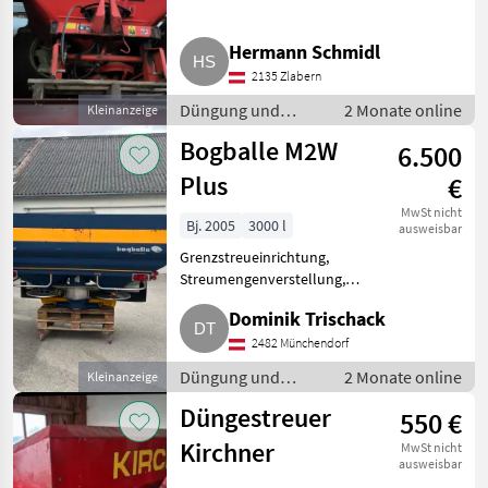
Düngung und Beregnung
Mineraldüngerstreuer/Wiegestreuer
Hermann Schmidl
2135 Zlabern
Düngung und
2 Monate online
Kleinanzeige
Beregnung /
Bogballe M2W
6.500
Mineraldüngerstreuer/Wiegestreuer
Plus
€
MwSt nicht
Bj. 2005
3000 l
ausweisbar
Grenzstreueinrichtung,
Streumengenverstellung,
Streuer-Bauart:
Dominik Trischack
Zweischeibenstreuer
Wiegestreuer, sofort
2482 Münchendorf
einsatzbereit, 2 Erhöhungen
Düngung und
2 Monate online
Kleinanzeige
dabei, Fassungsvermögen 2.600
Beregnung /
kg Ha
Düngestreuer
550 €
Mineraldüngerstreuer/Wiegestreuer
Kirchner
MwSt nicht
ausweisbar