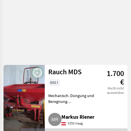
Rauch MDS
1.700
€
600 l
MwSt nicht
ausweisbar
Mechanisch. Düngung und
Beregnung
Mineraldüngerstreuer/Wiegestreuer
Markus Riener
3350 Haag