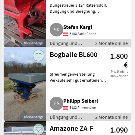
Düngestreuer 3.124 Ratzersdorf.
Düngung und Beregnung
Mineraldüngerstreuer/Wiegestreuer
Stefan Kargl
3100 Sankt Pölten
Düngung und
2 Monate online
Kleinanzeige
Beregnung /
Bogballe BL600
1.800
Mineraldüngerstreuer/Wiegestreuer
€
MwSt nicht
Streumengenverstellung
ausweisbar
Verkaufe sehr gut erhaltenen
Bogballe Streuer, wurde die
letzten Jahre nicht mehr
benutzt. Mit den
Philipp Seiberl
Aufsatzwänden gehen 1.000 kg
3122 Pinnenhöfen
Dünger rein. B
Düngung und
2 Monate online
Kleinanzeige
Beregnung /
Amazone ZA-F
1.090
Mineraldüngerstreuer/Wiegestreuer