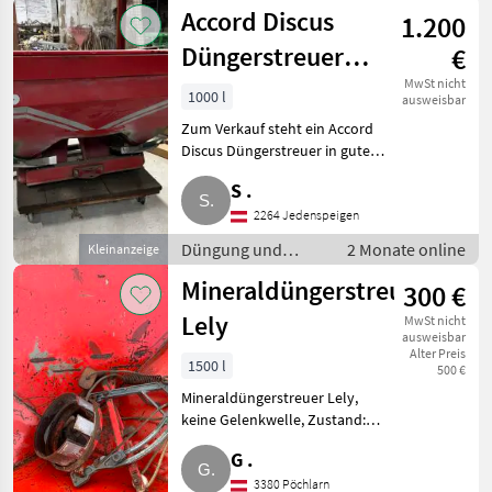
Beregnung /
Accord Discus
1.200
Mineraldüngerstreuer/Wiegestreuer
Düngerstreuer
€
Discus
MwSt nicht
1000 l
ausweisbar
Zum Verkauf steht ein Accord
Discus Düngerstreuer in gutem,
funktionstüchtigem Zustand.
S .
Fabrikat: Accord Discus,
Füllvolumen: ca. 1.100 l,
2264 Jedenspeigen
Gelenkwelle inkl., sehr le
Düngung und
2 Monate online
Kleinanzeige
Beregnung /
Mineraldüngerstreuer
300 €
Mineraldüngerstreuer/Wiegestreuer
Lely
MwSt nicht
ausweisbar
Alter Preis
1500 l
500 €
Mineraldüngerstreuer Lely,
keine Gelenkwelle, Zustand:
siehe Fotos. Düngung und
G .
Beregnung
Mineraldüngerstreuer/Wiegestreuer
3380 Pöchlarn