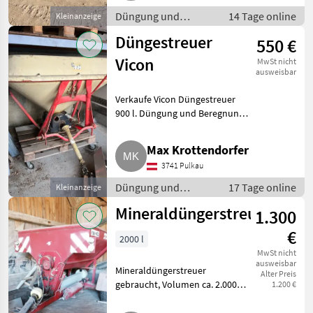
Düngung und
14 Tage online
Kleinanzeige
Beregnung /
Düngestreuer
550 €
Mineraldüngerstreuer/Wiegestreuer
Vicon
MwSt nicht
ausweisbar
Verkaufe Vicon Düngestreuer
900 l. Düngung und Beregnung
Mineraldüngerstreuer/Wiegestreuer
Max Krottendorfer
3741 Pulkau
Düngung und
17 Tage online
Kleinanzeige
Beregnung /
Mineraldüngerstreuer
1.300
Mineraldüngerstreuer/Wiegestreuer
€
2000 l
MwSt nicht
ausweisbar
Mineraldüngerstreuer
Alter Preis
gebraucht, Volumen ca. 2.000
1.200 €
kg, mit Druckluft. Ohne
Garantie, ohne Gewährleistung,