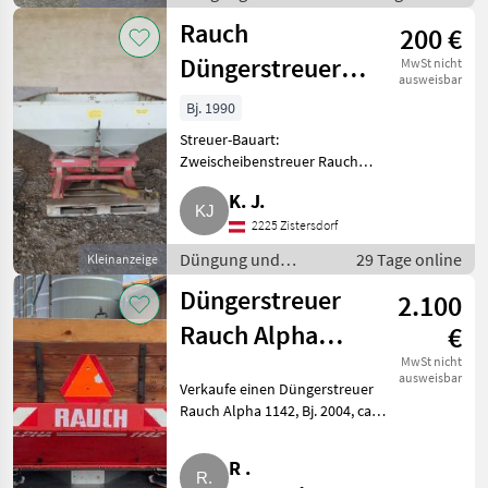
Beregnung /
Rauch
200 €
Mineraldüngerstreuer/Wiegestreuer
Düngerstreuer
MwSt nicht
ausweisbar
Komet ZS/1000
Bj. 1990
N
Streuer-Bauart:
Zweischeibenstreuer Rauch
Komet ZS/1000 N abzugeben,
K. J.
Lager im Getriebe gehört
erneuert, Getriebe läuft, Welle
2225 Zistersdorf
hat etwas Spiel, Füllmenge
Düngung und
29 Tage online
Kleinanzeige
1.000 kg. Dü
Beregnung /
Düngerstreuer
2.100
Mineraldüngerstreuer/Wiegestreuer
Rauch Alpha
€
1142
MwSt nicht
ausweisbar
Verkaufe einen Düngerstreuer
Rauch Alpha 1142, Bj. 2004, ca.
2.700 l, Wurfscheiben M4 bis 28
FG Breite, Wurfschaufeln
R .
neuwertig, einsatzbereit.