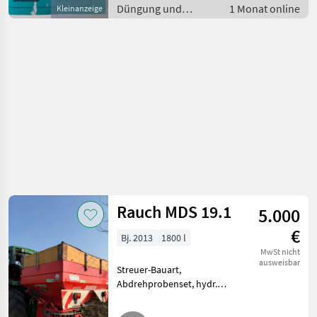
Mineraldüngerstreuer/Wiegestreuer
Düngung und
1 Monat online
Kleinanzeige
Beregnung /
Mineraldüngerstreuer/Wiegestreuer
Rauch MDS 19.1
5.000
€
Bj. 2013
1800 l
MwSt nicht
ausweisbar
Streuer-Bauart,
Abdrehprobenset, hydr.
Betätigung,
Grenzstreueinrichtung,