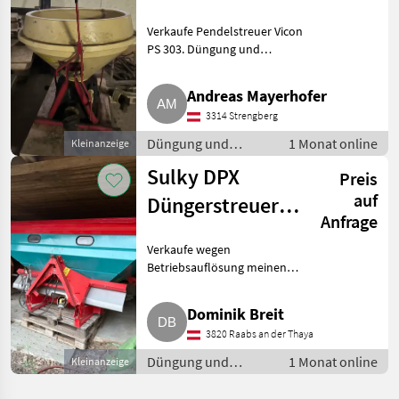
303)
Verkaufe Pendelstreuer Vicon
PS 303. Düngung und
Beregnung
Mineraldüngerstreuer/Wiegestreuer
Andreas Mayerhofer
3314 Strengberg
Düngung und
1 Monat online
Kleinanzeige
Beregnung /
Sulky DPX
Preis
Mineraldüngerstreuer/Wiegestreuer
auf
Düngerstreuer
Anfrage
DPX
Verkaufe wegen
Betriebsauflösung meinen
Sulky DPX Düngerstreuer.
Klappbare Planenabdeckung,
Dominik Breit
Preis: VHB. Düngung und
3820 Raabs an der Thaya
Beregnung
Mineraldüngerstreuer/Wiegestreuer
Düngung und
1 Monat online
Kleinanzeige
Beregnung /
Mineraldüngerstreuer/Wiegestreuer