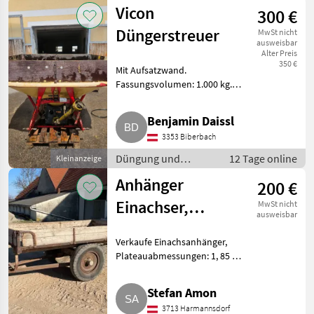
Beregnung /
Vicon
300 €
Mineraldüngerstreuer/Wiegestreuer
Düngerstreuer
MwSt nicht
ausweisbar
Alter Preis
350 €
Mit Aufsatzwand.
Fassungsvolumen: 1.000 kg.
Düngung und Beregnung
Mineraldüngerstreuer/Wiegestreuer
Benjamin Daissl
3353 Biberbach
Düngung und
12 Tage online
Kleinanzeige
Beregnung /
Anhänger
200 €
Mineraldüngerstreuer/Wiegestreuer
Einachser,
MwSt nicht
ausweisbar
Streuscheiben
Verkaufe Einachsanhänger,
Rauch Axis 30.1
Plateauabmessungen: 1, 85 m x
3 m, um € 150, -. Verkaufe
Streuscheiben S2 für Rauch Axis
Stefan Amon
30.1, je nach Dünger für 15 m
3713 Harmannsdorf
Fahrgassen, um € 200, -