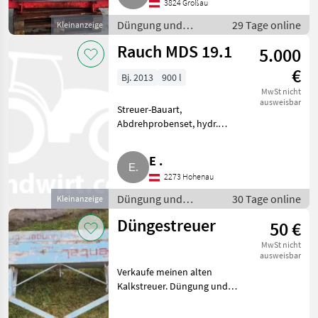
3824 Großau
Düngung und Beregnung
Düngung und
29 Tage online
Kleinanzeige
Beregnung /
Rauch MDS 19.1
5.000
Mineraldüngerstreuer/Wiegestreuer
€
Bj. 2013
900 l
MwSt nicht
ausweisbar
Streuer-Bauart,
Abdrehprobenset, hydr.
Betätigung,
Grenzstreueinrichtung,
E .
Streumengenverstellung Alles
2273 Hohenau
funktionsfähig. Düngung und
Beregnung
Düngung und
30 Tage online
Kleinanzeige
Mineraldüngerstreuer/Wiegest
Beregnung /
Düngestreuer
50 €
Mineraldüngerstreuer/Wiegestreuer
MwSt nicht
ausweisbar
Verkaufe meinen alten
Kalkstreuer. Düngung und
Beregnung
Mineraldüngerstreuer/Wiegestreuer