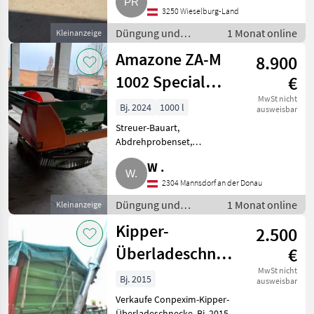
Verkaufe gepflegten Rauch MDS
3250 Wieselburg-Land
19.1 mit E-Click, hydr.
Grenzstreueinrichtung, großem
Düngung und
1 Monat online
Kleinanzeige
Aufsa
Beregnung /
Amazone ZA-M
8.900
Mineraldüngerstreuer/Wiegestreuer
1002 Special
€
Easy
MwSt nicht
Bj. 2024
1000 l
ausweisbar
Streuer-Bauart,
Abdrehprobenset,
Grenzstreueinrichtung,
W .
Streumengenverstellung Wir
verkaufen unseren
2304 Mannsdorf an der Donau
unbenutzten Amazone
Düngung und
1 Monat online
Kleinanzeige
Düngerstreuer. Ausstattung:
Beregnung /
EasySet 2 Bedienter
Kipper-
2.500
Mineraldüngerstreuer/Wiegestreuer
Überladeschnecke
€
Conpexim
MwSt nicht
Bj. 2015
ausweisbar
Verkaufe Conpexim-Kipper-
Überladeschnecke, Bj. 2015,