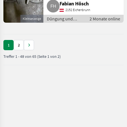
und Beregnung
Fabian Hösch
Mineraldüngerstreuer/Wiegestreuer
2152 Eichenbrunn
Düngung und
2 Monate online
Kleinanzeige
Beregnung /
Mineraldüngerstreuer/Wiegestreuer
1
2
Treffer
1
-
48
von
65
(Seite 1 von 2)