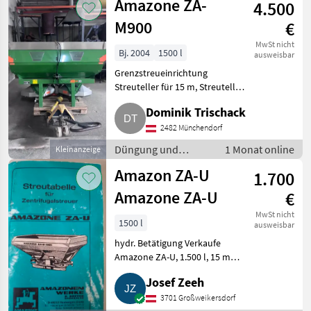
Amazone ZA-
4.500
Mineraldüngerstreuer/Wiegestreuer
M900
€
MwSt nicht
Bj. 2004
1500 l
ausweisbar
Grenzstreueinrichtung
Streuteller für 15 m, Streuteller
für 24 m. Super Zustand,
Dominik Trischack
Füllmenge: ca. 1.500 kg
Harnstoff. Sofort einsatzbereit.
2482 Münchendorf
Düngung und Beregnung Miner
Düngung und
1 Monat online
Kleinanzeige
Beregnung /
Amazon ZA-U
1.700
Mineraldüngerstreuer/Wiegestreuer
Amazone ZA-U
€
MwSt nicht
1500 l
ausweisbar
hydr. Betätigung Verkaufe
Amazone ZA-U, 1.500 l, 15 m
Streubreite, mit Aufsatz ca.
Josef Zeeh
2.100 kg Nac. Düngung und
Beregnung
3701 Großweikersdorf