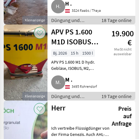
H .
keine Rücknahme. Barzahlung
3824 Raabs / Thaya
bei Abholung. Düngung und
Beregn
Düngung und
18 Tage online
Kleinanzeige
Beregnung /
APV PS 1.600
19.900
Mineraldüngerstreuer/Wiegestreuer
M1D ISOBUS
€
hydr. Gebläse-
MwSt nicht
Bj. 2026
15 h
1500 l
ausweisbar
Streuer
APV PS 1.600 M1 D hydr.
Gebläse, ISOBUS, M2,
komplettes
M .
korrosionsbeständiges Sägerät
mit Verschlauchung (75 m),
3495 Rohrendorf
Säwelle für Feinsaat
Düngung und
19 Tage online
Kleinanzeige
(Feinsämereien, Mikrogranulat
Beregnung /
e
Herr
Preis
Mineraldüngerstreuer/Wiegestreuer
auf
Anfrage
Ich vertreibe Flüssigdünger von
der Firma Genezis. Auch AHL-