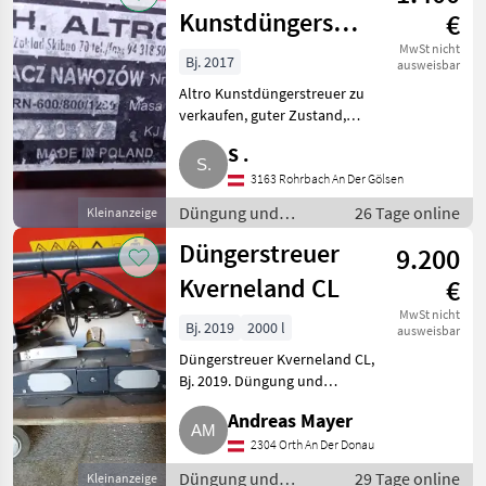
Kunstdüngerstreuer
€
RN-600/800/1200
MwSt nicht
Bj. 2017
ausweisbar
Altro Kunstdüngerstreuer zu
verkaufen, guter Zustand,
wenig benutzt, kein Rost, inkl.
S .
Abdeckplane (nicht am Foto),
keine Garantie, Gewährleistung
3163 Rohrbach An Der Gölsen
oder Rücknahme, Bes
Düngung und
26 Tage online
Kleinanzeige
Beregnung /
Düngerstreuer
9.200
Mineraldüngerstreuer/Wiegestreuer
Kverneland CL
€
MwSt nicht
Bj. 2019
2000 l
ausweisbar
Düngerstreuer Kverneland CL,
Bj. 2019. Düngung und
Beregnung
Andreas Mayer
Mineraldüngerstreuer/Wiegestreuer
2304 Orth An Der Donau
Düngung und
29 Tage online
Kleinanzeige