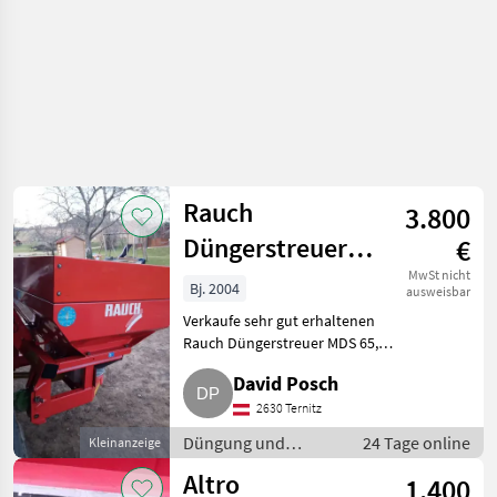
Rauch
3.800
Düngerstreuer
€
MDS 65
MwSt nicht
Bj. 2004
ausweisbar
Verkaufe sehr gut erhaltenen
Rauch Düngerstreuer MDS 65,
original Aufsatz wurde
David Posch
nachgekauft, deswegen 1.000 l
Füllvolumen. Wurde immer
2630 Ternitz
gleich nach dem Streuen gerein
Düngung und
24 Tage online
Kleinanzeige
Beregnung /
Altro
1.400
Mineraldüngerstreuer/Wiegestreuer