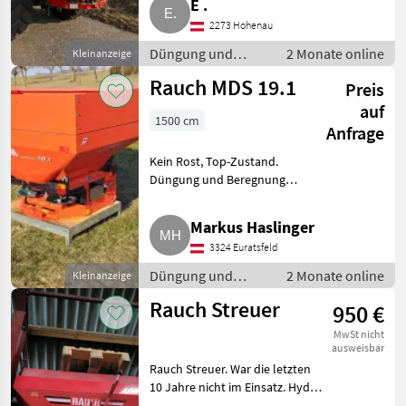
E .
Streumengenverstellung Alles
2273 Hohenau
funktionsfähig. Düngung und
Beregnung
Düngung und
2 Monate online
Kleinanzeige
Mineraldüngerstreuer/Wiegest
Beregnung /
Rauch MDS 19.1
Preis
Mineraldüngerstreuer/Wiegestreuer
auf
1500 cm
Anfrage
Kein Rost, Top-Zustand.
Düngung und Beregnung
Mineraldüngerstreuer/Wiegestreuer
Markus Haslinger
3324 Euratsfeld
Düngung und
2 Monate online
Kleinanzeige
Beregnung /
Rauch Streuer
950 €
Mineraldüngerstreuer/Wiegestreuer
MwSt nicht
ausweisbar
Rauch Streuer. War die letzten
10 Jahre nicht im Einsatz. Hydr.
Schieberbetätigung Eigenbau.