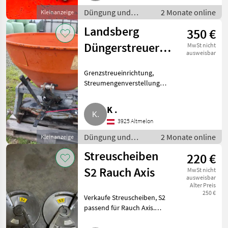
Düngung und
2 Monate online
Kleinanzeige
Beregnung /
Landsberg
350 €
Mineraldüngerstreuer/Wiegestreuer
Düngerstreuer
MwSt nicht
ausweisbar
733R
Grenzstreueinrichtung,
Streumengenverstellung
Landsberg Düngerstreuer 733R
mit 600 kg Fassungsvermögen,
K .
reparaturbedürftig. Düngung
3925 Altmelon
und Beregnung
Mineraldüngerstreuer
Düngung und
2 Monate online
Kleinanzeige
Beregnung /
Streuscheiben
220 €
Mineraldüngerstreuer/Wiegestreuer
S2 Rauch Axis
MwSt nicht
ausweisbar
Alter Preis
250 €
Verkaufe Streuscheiben, S2
passend für Rauch Axis.
Zustand: gebraucht. Düngung