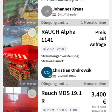
wenig gebraucht. Länge: 4 m,
Johannes Kraus
für Transport in der Mitte
klappbar, höhenverstellbar mit
2041 Wullersdorf
Seilzug, Nirosta. Düngung
Düngung und
1 Monat online
Kleinanzeige
Beregnung /
RAUCH Alpha
Preis
Mineraldüngerstreuer/Wiegestreuer
auf
1141
Anfrage
Bj. 2002
2500 l
Streumengenverstellung,
Streuer-Bauart:
Zweischeibenstreuer Verkaufe
Christian Ondrovcik
gebrauchten und gepflegten
RAUCH Alpha 1141. Bj. 2002.
2305 Eckartsau
Hydr. Schieberöffnung,
Düngung und
1 Monat online
Kleinanzeige
Zapfwellenantrieb,
Beregnung /
Rauch MDS 19.1
3.400
Mineraldüngerstreuer/Wiegestreuer
R
€
MwSt nicht
Bj. 2009
1000 h
1500 l
ausweisbar