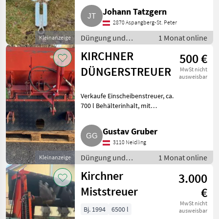
Johann Tatzgern
2870 Aspangberg-St. Peter
Düngung und
1 Monat online
Kleinanzeige
Beregnung /
KIRCHNER
500 €
Mineraldüngerstreuer/Wiegestreuer
DÜNGERSTREUER
MwSt nicht
ausweisbar
Verkaufe Einscheibenstreuer, ca.
700 l Behälterinhalt, mit
Gelenkwelle, mit hydr.
Schieberöffnung und
Gustav Gruber
Streuschürze. Düngung und
3110 Neidling
Beregnung
Mineraldüngerstreuer/Wieges
Düngung und
1 Monat online
Kleinanzeige
Beregnung /
Kirchner
3.000
Mineraldüngerstreuer/Wiegestreuer
Miststreuer
€
MwSt nicht
Bj. 1994
6500 l
ausweisbar