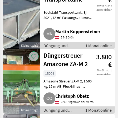
MwSt nicht
ausweisbar
Edelstahl-Transporttank, Bj.
2021, 12 m³ Fassungsvolumen,
2 Schwallwände, 3 Zoll
Camlock-Kupplung. Düngung
Martin Koppensteiner
und Beregnung
3542 Gföhl
Mineraldüngerstreuer/Wiegestreuer
Düngung und
1 Monat online
Kleinanzeige
Beregnung /
Düngerstreuer
3.800
Mineraldüngerstreuer/Wiegestreuer
Amazone ZA-M 2
€
MwSt nicht
1500 l
ausweisbar
Amazone Streuer ZA-M 2, 1.500
kg, 15 m AB, Plus/Minus-
Steuerung für Streumenge mit
Christoph Obetz
Seilzug. Keine Garantie. Keine
Gewährleistung. Düngung und
2262 Angern an der March
Beregnung Mineraldünger
Düngung und
1 Monat online
Kleinanzeige
Beregnung /