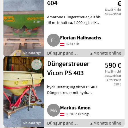
604
€
MwSt nicht
ausweisbar
Amazone Düngerstreuer, AB bis
15 m, Inhalt ca. 1.000 kg bei KAS
27. Guter Zustand, Verkauf
wegen Umstieg auf
Florian Halbwachs
Wiegestreuer. Preis
3233 Kilb
Verhandlungsbasis. Düngung
und Bereg
Düngung und
2 Monate online
Kleinanzeige
Beregnung /
Düngerstreuer
590 €
Mineraldüngerstreuer/Wiegestreuer
Vicon PS 403
MwSt nicht
ausweisbar
Alter Preis
690 €
hydr. Betätigung Vicon PS 403
Düngerstreuer mit hydr.
Betätigung, Lichtanlage und
Aufsatz in einsatzbereitem
Markus Amon
Zustand abzugeben. Düngung
3920 Gr. Gerungs
und Beregnung
Mineraldüngerst
Düngung und
2 Monate online
Kleinanzeige