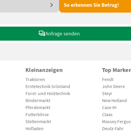
So erkennen Sie Betrug!
Anfrage senden
Kleinanzeigen
Top Marke
Traktoren
Fendt
Erntetechnik Grünland
John Deere
Forst- und Holztechnik
Steyr
Rindermarkt
New Holland
Pferdemarkt
Case IH
Futterbörse
Claas
Stellenmarkt
Massey Fergu
Hofladen
Deutz-Fahr