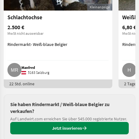
Kleinanzeige
Schlachtochse
Weißbl
2.500 €
6,80 €
MwSt nicht ausweisbar
MwSt nich
Rindermarkt- Weiß-blaue Belgier
Rinderma
Manfred
H
5163 Salzburg
22 Std. online
2 Tage o
Sie haben Rindermarkt / Weiß-blaue Belgier zu
verkaufen?
Auf Landwirt.com erreichen Sie über 545.000 registrierte Nutzer.
Jetzt inserieren