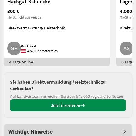
Hackgut-Schnecke
300 €
4.000 €
MwSt nicht ausweisbar
MwSt nich
Direktvermarktung- Heiztechnik
Direktve
Gottfried
A
4240 Oberösterreich
4 Tage online
6 Tage o
Sie haben Direktvermarktung / Heiztechnik zu
verkaufen?
Auf Landwirt.com erreichen Sie über 545.000 registrierte Nutzer.
Jetzt inserieren
Wichtige Hinweise