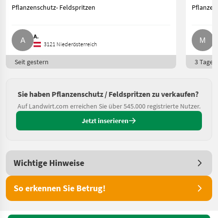
Pflanzenschutz- Feldspritzen
Pflanzen
A.
M
3121 Niederösterreich
Seit gestern
3 Tage o
Sie haben Pflanzenschutz / Feldspritzen zu verkaufen?
Auf Landwirt.com erreichen Sie über 545.000 registrierte Nutzer.
Jetzt inserieren
Wichtige Hinweise
So erkennen Sie Betrug!