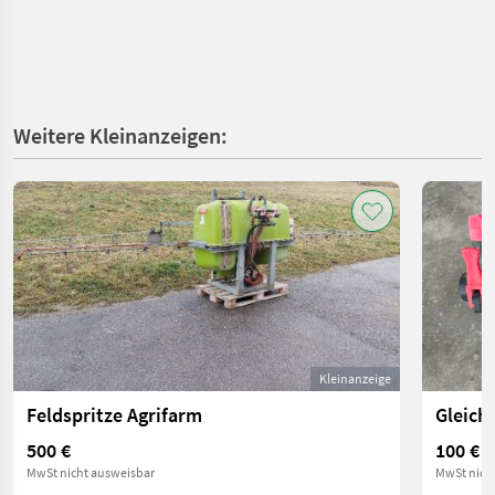
Weitere Kleinanzeigen:
Kleinanzeige
Feldspritze Agrifarm
Gleich
500 €
100 €
MwSt nicht ausweisbar
MwSt nich