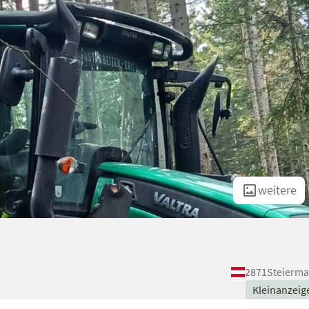
weitere
2871
Steierma
Kleinanzeig