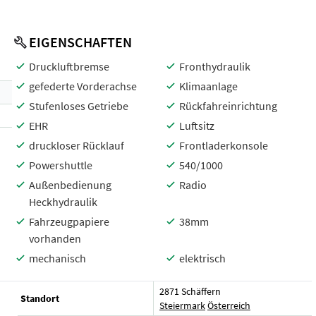
EIGENSCHAFTEN
Druckluftbremse
Fronthydraulik
gefederte Vorderachse
Klimaanlage
Stufenloses Getriebe
Rückfahreinrichtung
EHR
Luftsitz
druckloser Rücklauf
Frontladerkonsole
Powershuttle
540/1000
Außenbedienung
Radio
Heckhydraulik
Fahrzeugpapiere
38mm
vorhanden
mechanisch
elektrisch
2871 Schäffern
Standort
Steiermark
Österreich