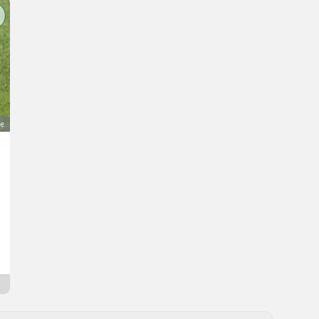
ge
Valtra X120 Tiger 12 t
Preis auf Anfrage
Traktoren- Standard Traktoren
Chris
5570 Salzburg
5 Tage online