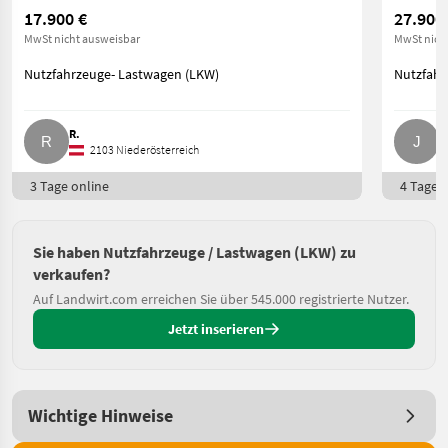
17.900 €
27.900
MwSt nicht ausweisbar
MwSt nich
Nutzfahrzeuge- Lastwagen (LKW)
Nutzfahr
R.
J
2103 Niederösterreich
3 Tage online
4 Tage o
Sie haben Nutzfahrzeuge / Lastwagen (LKW) zu
verkaufen?
Auf Landwirt.com erreichen Sie über 545.000 registrierte Nutzer.
Jetzt inserieren
Wichtige Hinweise