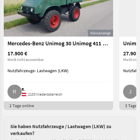
Kleinanzeige
Mercedes-Benz Unimog 30 Unimog 411 Typ 411
17.900 €
27.900
MwSt nicht ausweisbar
MwSt nich
Nutzfahrzeuge- Lastwagen (LKW)
Nutzfahr
R.
J
2103 Niederösterreich
2 Tage online
3 Tage o
Sie haben Nutzfahrzeuge / Lastwagen (LKW) zu
verkaufen?