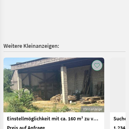
Weitere Kleinanzeigen:
Kleinanzeige
Einstellmöglichkeit mit ca. 160 m² zu vermieten
Suche 
Preis auf Anfrage
1.234 €