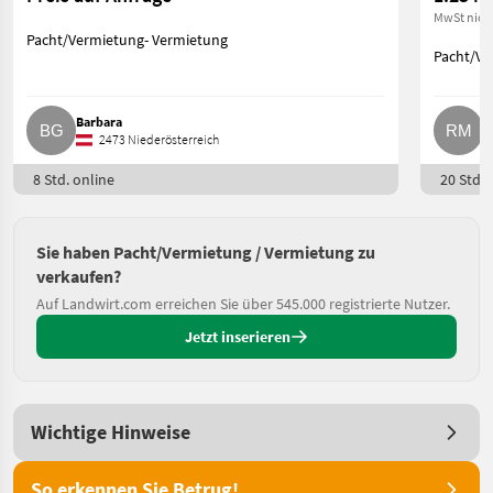
MwSt nich
Pacht/Vermietung- Vermietung
Pacht/Ve
Barbara
R
2473 Niederösterreich
8 Std. online
20 Std. 
Sie haben Pacht/Vermietung / Vermietung zu
verkaufen?
Auf Landwirt.com erreichen Sie über 545.000 registrierte Nutzer.
Jetzt inserieren
Wichtige Hinweise
So erkennen Sie Betrug!