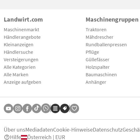
Landwirt.com
Maschinengruppen
Maschinenmarkt
Traktoren
Händlerangebote
Mähdrescher
Kleinanzeigen
Rundballenpressen
Händlersuche
Pflüge
Versteigerungen
Güllefässer
Alle Kategorien
Holzspalter
Alle Marken
Baumaschinen
Anzeige aufgeben
Anhänger
Über uns
Mediadaten
Cookie-Hinweise
Datenschutz
Geschä
Hilfe
Österreich | EUR