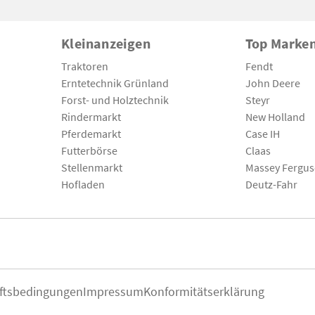
Kleinanzeigen
Top Marke
Traktoren
Fendt
Erntetechnik Grünland
John Deere
Forst- und Holztechnik
Steyr
Rindermarkt
New Holland
Pferdemarkt
Case IH
Futterbörse
Claas
Stellenmarkt
Massey Fergu
Hofladen
Deutz-Fahr
ftsbedingungen
Impressum
Konformitätserklärung