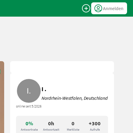
Anmelden
I .
Nordrhein-Westfalen, Deutschland
online seit 5/2026
0%
0h
0
+300
Antwortrate
Antwortzeit
Merkliste
Aufrufe