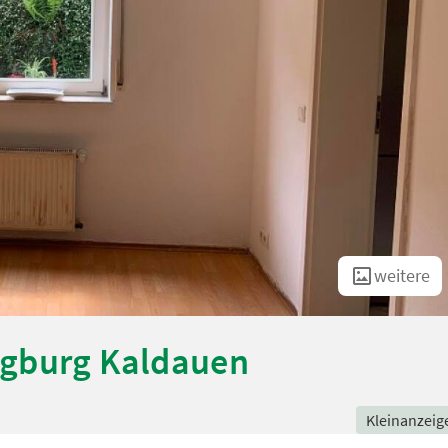
weitere
egburg Kaldauen
Kleinanzeig