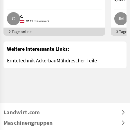
C.
J
8113 Steiermark
2 Tage online
3 Tage o
Weitere interessante Links:
Erntetechnik Ackerbau
Mähdrescher-Teile
Landwirt.com
Maschinengruppen