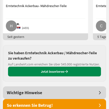
Erntetechnik Ackerbau- Mähdrescher-Teile
Erntetec
H.
C
24331
Seit gestern
5 Tage o
Sie haben Erntetechnik Ackerbau / Mähdrescher-Teile
zu verkaufen?
Auf Landwirt.com erreichen Sie über 545.000 registrierte Nutzer.
Jetzt inserieren
Wichtige Hinweise
So erkennen Sie Betrug!