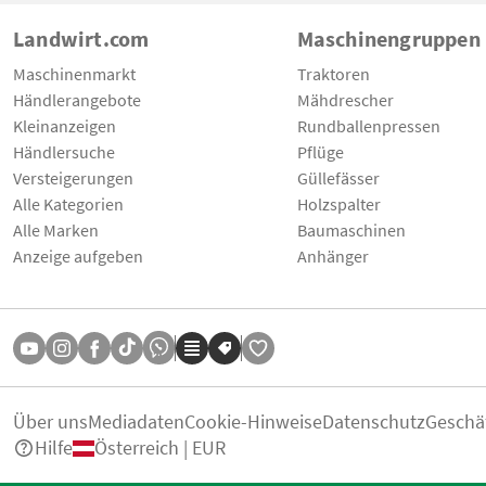
Landwirt.com
Maschinengruppen
Maschinenmarkt
Traktoren
Händlerangebote
Mähdrescher
Kleinanzeigen
Rundballenpressen
Händlersuche
Pflüge
Versteigerungen
Güllefässer
Alle Kategorien
Holzspalter
Alle Marken
Baumaschinen
Anzeige aufgeben
Anhänger
Über uns
Mediadaten
Cookie-Hinweise
Datenschutz
Geschä
Hilfe
Österreich | EUR