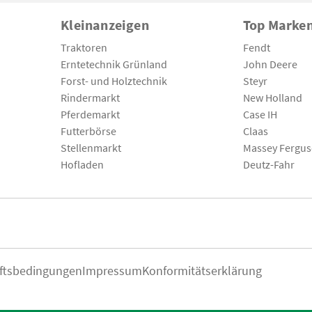
Kleinanzeigen
Top Marke
Traktoren
Fendt
Erntetechnik Grünland
John Deere
Forst- und Holztechnik
Steyr
Rindermarkt
New Holland
Pferdemarkt
Case IH
Futterbörse
Claas
Stellenmarkt
Massey Fergu
Hofladen
Deutz-Fahr
ftsbedingungen
Impressum
Konformitätserklärung