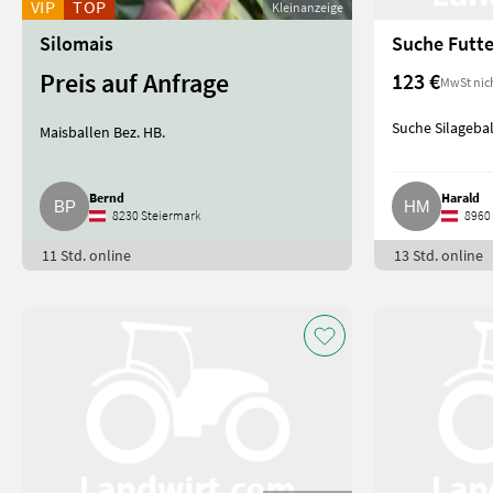
VIP
TOP
Kleinanzeige
Silomais
Preis auf Anfrage
123 €
MwSt nic
Suche Silageba
Maisballen Bez. HB.
Bernd
Harald
8230 Steiermark
8960 
11 Std. online
13 Std. online