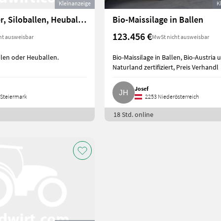
Kleinanzeige
K
Suche Futter, Siloballen, Heuballen
Bio-Maissilage in Ballen
123.456 €
ht ausweisbar
MwSt nicht ausweisbar
llen oder Heuballen.
Bio-Maissilage in Ballen, Bio-Austria 
Naturland zertifiziert, Preis Verhandl
Josef
Steiermark
2253 Niederösterreich
18 Std. online