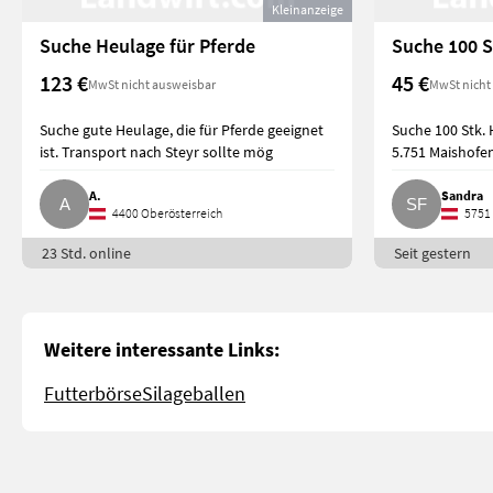
Kleinanzeige
Suche Heulage für Pferde
Suche 100 S
123 €
45 €
MwSt nicht ausweisbar
MwSt nicht
Suche gute Heulage, die für Pferde geeignet
Suche 100 Stk. 
ist. Transport nach Steyr sollte mög
5.751 Maishofen
A.
Sandra
4400 Oberösterreich
5751 
23 Std. online
Seit gestern
Weitere interessante Links:
Futterbörse
Silageballen