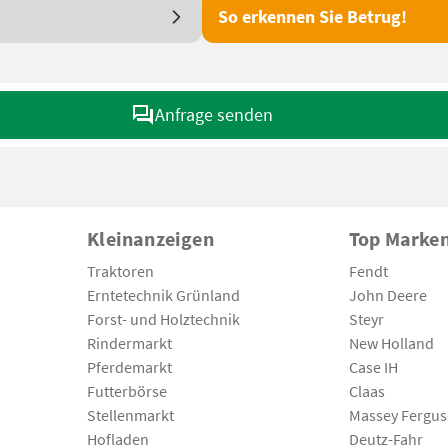
So erkennen Sie Betrug!
Anfrage senden
Kleinanzeigen
Top Marke
Traktoren
Fendt
Erntetechnik Grünland
John Deere
Forst- und Holztechnik
Steyr
Rindermarkt
New Holland
Pferdemarkt
Case IH
Futterbörse
Claas
Stellenmarkt
Massey Fergu
Hofladen
Deutz-Fahr