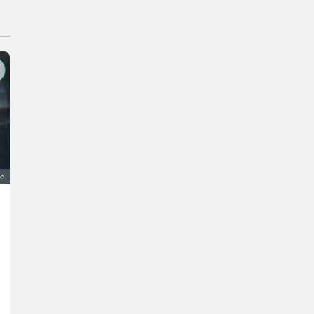
ge
Allgaier A 122 Porsche Fendt Deutz Schlüter A122
5.000 €
MwSt nicht ausweisbar
Landwirtsch. Motorfahrzeuge- Motormäher/-fräsen
Bastian
30916