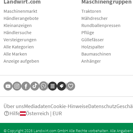
Landwirt.com
Maschinengruppen
Maschinenmarkt
Traktoren
Händlerangebote
Mähdrescher
Kleinanzeigen
Rundballenpressen
Händlersuche
Pflüge
Versteigerungen
Güllefässer
Alle Kategorien
Holzspalter
Alle Marken
Baumaschinen
Anzeige aufgeben
Anhänger
Über uns
Mediadaten
Cookie-Hinweise
Datenschutz
Geschä
Hilfe
Österreich | EUR
© Copyright 2026 Landwirt.com GmbH Alle Rechte vorbehalten. Alle Angaben 