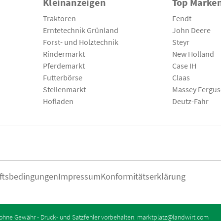
Kleinanzeigen
Top Marke
Traktoren
Fendt
Erntetechnik Grünland
John Deere
Forst- und Holztechnik
Steyr
Rindermarkt
New Holland
Pferdemarkt
Case IH
Futterbörse
Claas
Stellenmarkt
Massey Fergu
Hofladen
Deutz-Fahr
ftsbedingungen
Impressum
Konformitätserklärung
ohne Gewähr - Druck- und Satzfehler vorbehalten.
marktplatz@landwirt.com