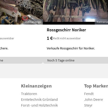
Kleinanzeige
Kleinanz
Rossgeschirr Noriker
1 €
 ausweisbar
MwSt nicht ausweisbar
chere.
Verkaufe Rossgeschirr für Noriker.
ne
Noch 5 Tage online
Kleinanzeigen
Top Marke
Traktoren
Fendt
Erntetechnik Grünland
John Deere
Forst- und Holztechnik
Steyr