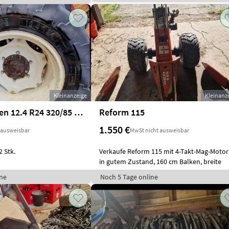
Kleinanzeige
Kleinanz
Michelin Reifen 12.4 R24 320/85 R24
Reform 115
1.550 €
 ausweisbar
MwSt nicht ausweisbar
2 Stk.
Verkaufe Reform 115 mit 4-Takt-Mag-Motor
in gutem Zustand, 160 cm Balken, breite
ne
Noch 5 Tage online