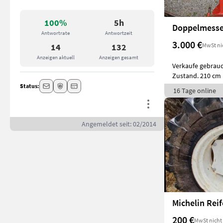
100%
5h
Antwortrate
Antwortzeit
3.000 €
MwSt ni
14
132
Anzeigen aktuell
Anzeigen gesamt
Verkaufe gebrau
Zustand. 210 cm 
Status:
16 Tage online
Angemeldet seit: 02/2014
200 €
MwSt nicht