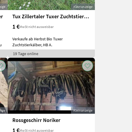
eige
Kleinanzeige
er
Tux Zillertaler Tuxer Zuchtstierkälber
1 €
MwSt nicht ausweisbar
Verkaufe ab Herbst Bio Tuxer
u
Zuchtstierkälber, HB A.
19 Tage online
eige
Kleinanzeige
Rossgeschirr Noriker
1 €
MwSt nicht ausweisbar