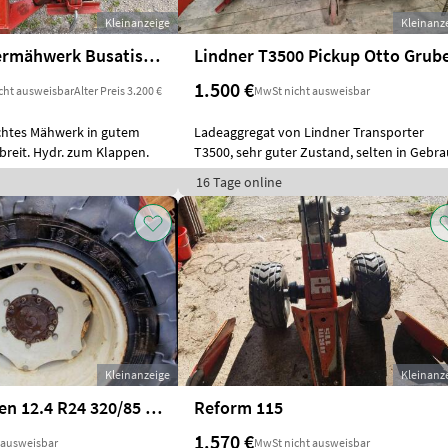
Kleinanzeige
Kleinanz
Doppelmessermähwerk Busatis Bidux
Lindner T3500 Pickup Otto Grub
1.500 €
cht ausweisbar
Alter Preis 3.200 €
MwSt nicht ausweisbar
chtes Mähwerk in gutem
Ladeaggregat von Lindner Transporter
breit. Hydr. zum Klappen.
T3500, sehr guter Zustand, selten in Gebra
16 Tage online
Kleinanzeige
Kleinanz
Michelin Reifen 12.4 R24 320/85 R24
Reform 115
1.570 €
 ausweisbar
MwSt nicht ausweisbar