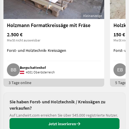
Kleinanzeige
Holzmann Formatkreissäge mit Fräse
Holzkr
2.500 €
150 €
MwSt nicht ausweisbar
MwSt nich
Forst- und Holztechnik- Kreissägen
Forst- u
Burgschattenhof
E
4081 Oberösterreich
3 Tage online
5 Tage o
Sie haben Forst- und Holztechnik / Kreissägen zu
verkaufen?
Auf Landwirt.com erreichen Sie über 545.000 registrierte Nutzer.
Jetzt inserieren