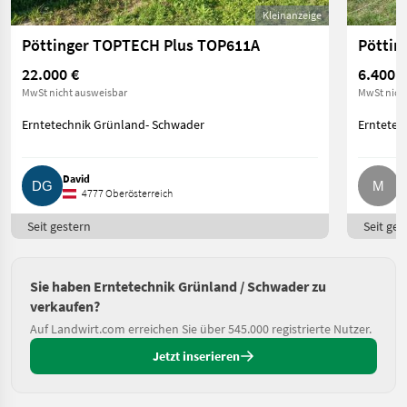
Kleinanzeige
Pöttinger TOPTECH Plus TOP611A
Pöttin
22.000 €
6.400 €
MwSt nicht ausweisbar
MwSt nich
Erntetechnik Grünland- Schwader
Erntetec
David
M
4777 Oberösterreich
Seit gestern
Seit ges
Sie haben Erntetechnik Grünland / Schwader zu
verkaufen?
Auf Landwirt.com erreichen Sie über 545.000 registrierte Nutzer.
Jetzt inserieren