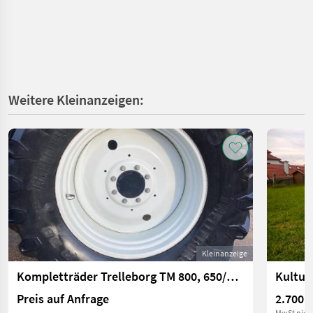
Weitere Kleinanzeigen:
Kleinanzeige
Kompletträder Trelleborg TM 800, 650/65 R38, 540/65 R28
Kultur
Preis auf Anfrage
2.700 €
MwSt nich