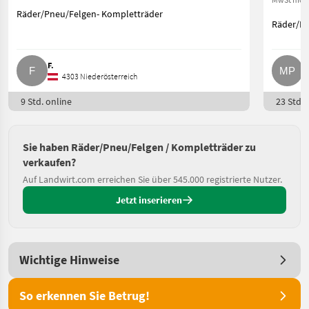
Räder/Pneu/Felgen- Kompletträder
Räder/Pn
F.
M
4303 Niederösterreich
9 Std. online
23 Std. 
Sie haben Räder/Pneu/Felgen / Kompletträder zu
verkaufen?
Auf Landwirt.com erreichen Sie über 545.000 registrierte Nutzer.
Jetzt inserieren
Wichtige Hinweise
So erkennen Sie Betrug!