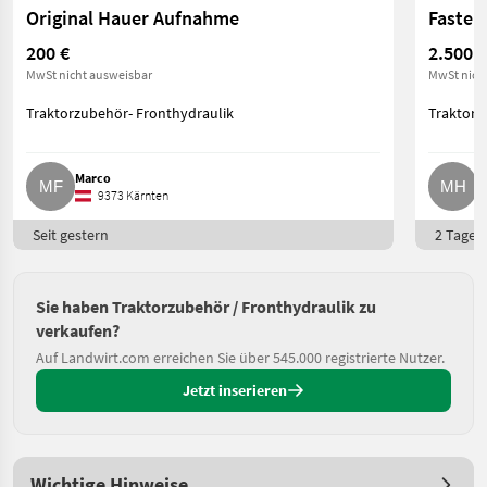
Original Hauer Aufnahme
Faster
200 €
2.500 €
MwSt nicht ausweisbar
MwSt nich
Traktorzubehör- Fronthydraulik
Traktorz
Marco
M
9373 Kärnten
Seit gestern
2 Tage o
Sie haben Traktorzubehör / Fronthydraulik zu
verkaufen?
Auf Landwirt.com erreichen Sie über 545.000 registrierte Nutzer.
Jetzt inserieren
Wichtige Hinweise