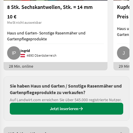
8 Stk. Sechskantwellen, Stk. = 14 mm
Kupfer
10 €
Preis 
MwSt nicht ausweisbar
Haus und
Haus und Garten- Sonstige Rasenmäher und
Gartenpf
Gartenpflegeprodukte
Ingrid
J
4690 Oberösterreich
28 Min. online
29 Min. 
Sie haben Haus und Garten / Sonstige Rasenmäher und
Gartenpflegeprodukte zu verkaufen?
Auf Landwirt.com erreichen Sie über 545.000 registrierte Nutzer.
Jetzt inserieren