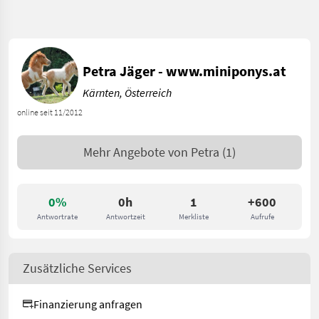
Petra Jäger - www.miniponys.at
Kärnten, Österreich
online seit 11/2012
Mehr Angebote von
Petra
(1)
0%
0h
1
+600
Antwortrate
Antwortzeit
Merkliste
Aufrufe
Zusätzliche Services
Finanzierung anfragen