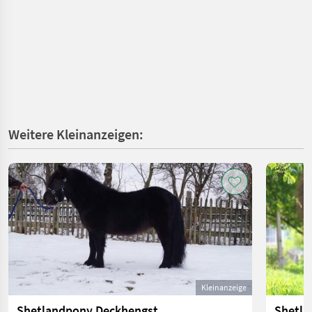
Weitere Kleinanzeigen:
Kleinanzeige
Shetlandpony Deckhengst
Shetla