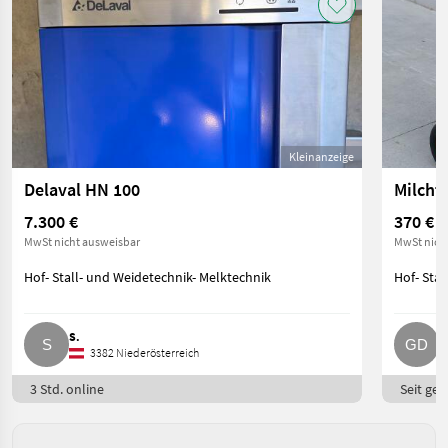
Kleinanzeige
Delaval HN 100
Milchta
7.300 €
370 €
MwSt nicht ausweisbar
MwSt nich
Hof- Stall- und Weidetechnik- Melktechnik
Hof- Stal
S.
G
3382 Niederösterreich
3 Std. online
Seit ges