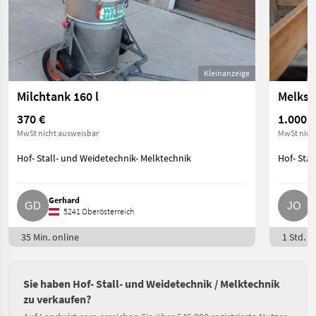
Kleinanzeige
Milchtank 160 l
Melkst
370 €
1.000 €
MwSt nicht ausweisbar
MwSt nich
Hof- Stall- und Weidetechnik- Melktechnik
Hof- Stal
Gerhard
J
5241 Oberösterreich
35 Min. online
1 Std. o
Sie haben Hof- Stall- und Weidetechnik / Melktechnik
zu verkaufen?