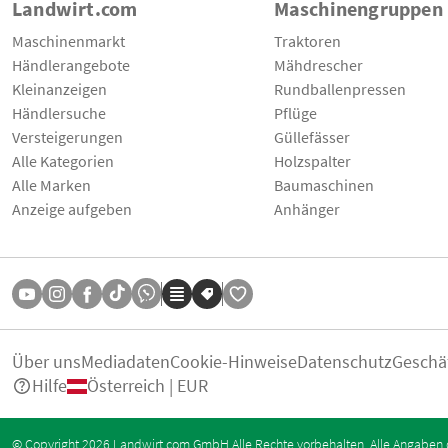
Landwirt.com
Maschinengruppen
Maschinenmarkt
Traktoren
Händlerangebote
Mähdrescher
Kleinanzeigen
Rundballenpressen
Händlersuche
Pflüge
Versteigerungen
Güllefässer
Alle Kategorien
Holzspalter
Alle Marken
Baumaschinen
Anzeige aufgeben
Anhänger
Über uns
Mediadaten
Cookie-Hinweise
Datenschutz
Geschä
Hilfe
Österreich | EUR
© Copyright 2026 Landwirt.com GmbH Alle Rechte vorbehalten. Alle Angaben 