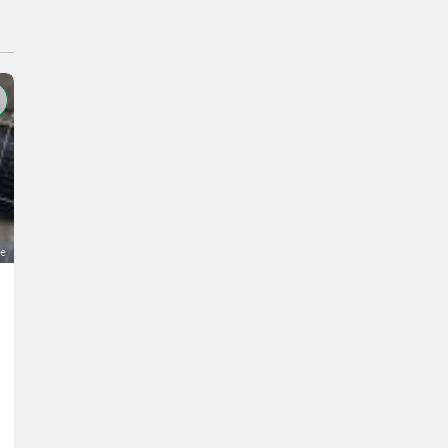
ge
3 Alpaka-Jungs zu verkaufen
800 €
MwSt nicht ausweisbar
Sonstige Tiere- Alpakas
S.
8800 Steiermark