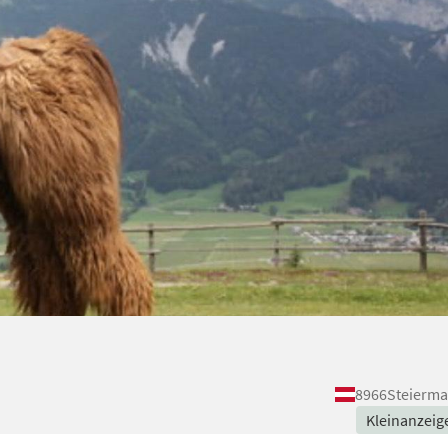
8966
Steierma
Kleinanzeig