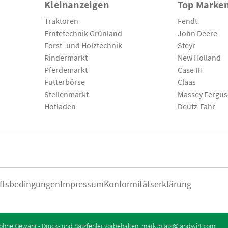
Kleinanzeigen
Top Marke
Traktoren
Fendt
Erntetechnik Grünland
John Deere
Forst- und Holztechnik
Steyr
Rindermarkt
New Holland
Pferdemarkt
Case IH
Futterbörse
Claas
Stellenmarkt
Massey Fergu
Hofladen
Deutz-Fahr
ftsbedingungen
Impressum
Konformitätserklärung
ohne Gewähr - Druck- und Satzfehler vorbehalten.
marktplatz@landwirt.com