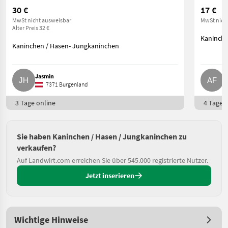
30 €
17 €
MwSt nicht ausweisbar
MwSt nich
Alter Preis 32 €
Kaninche
Kaninchen / Hasen- Jungkaninchen
Jasmin
A
7371 Burgenland
3 Tage online
4 Tage o
Sie haben Kaninchen / Hasen / Jungkaninchen zu
verkaufen?
Auf Landwirt.com erreichen Sie über 545.000 registrierte Nutzer.
Jetzt inserieren
Wichtige Hinweise